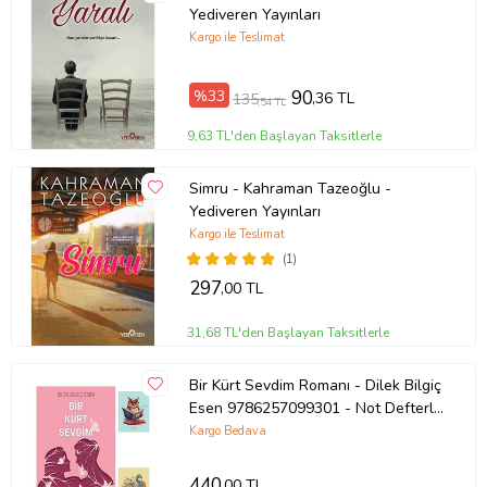
Yediveren Yayınları
Ürün Kodu: 9786050602067
Kargo ile Teslimat
Yazar: Yaşar Kuru
%33
90
,36 TL
135
,54 TL
9,63 TL'den Başlayan Taksitlerle
Basım Yılı: 2020
Simru - Kahraman Tazeoğlu -
Kapak Türü: Karton Kapak
Yediveren Yayınları
Kargo ile Teslimat
Sayfa Sayısı: 340
(1)
297
,00 TL
Kağıt Cinsi: 2. Hamur
31,68 TL'den Başlayan Taksitlerle
Çevirmen:
Ürün Kodu:
kcm56855189
Bir Kürt Sevdim Romanı - Dilek Bilgiç
Esen 9786257099301 - Not Defterli
Seti (Renksiz)
Kargo Bedava
440
,00 TL