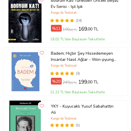
Bodrum Katı Tünelden Önceki Beyaz
Ev Serisi - Işıl Işık
Kargo ile Teslimat
(14)
%11
169
,00 TL
190
,00 TL
18,02 TL'den Başlayan Taksitlerle
Badem; Hiçbir Şey Hissedemeyen
Insanlar Nasıl Ağlar - Won-pyung
Sohn - Peta Kitap
Kargo ile Teslimat
(3)
%20
199
,00 TL
249
,00 TL
21,22 TL'den Başlayan Taksitlerle
YKY - Kuyucaklı Yusuf Sabahattin
Ali
Kargo ile Teslimat
(1)