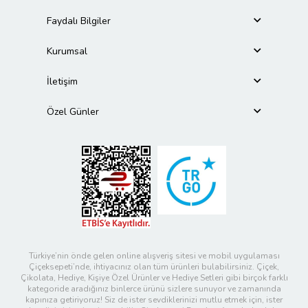
Faydalı Bilgiler
Kurumsal
İletişim
Özel Günler
Türkiye’nin önde gelen online alışveriş sitesi ve mobil uygulaması
Çiçeksepeti’nde, ihtiyacınız olan tüm ürünleri bulabilirsiniz. Çiçek,
Çikolata, Hediye, Kişiye Özel Ürünler ve Hediye Setleri gibi birçok farklı
kategoride aradığınız binlerce ürünü sizlere sunuyor ve zamanında
kapınıza getiriyoruz! Siz de ister sevdiklerinizi mutlu etmek için, ister