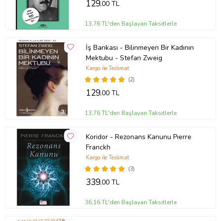
129
,00 TL
13,76 TL'den Başlayan Taksitlerle
İş Bankası - Bilinmeyen Bir Kadının
Mektubu - Stefan Zweig
Kargo ile Teslimat
(2)
129
,00 TL
13,76 TL'den Başlayan Taksitlerle
Koridor - Rezonans Kanunu Pıerre
Franckh
Kargo ile Teslimat
(3)
339
,00 TL
36,16 TL'den Başlayan Taksitlerle