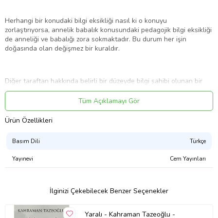
Herhangi bir konudaki bilgi eksikliği nasıl ki o konuyu
zorlaştırıyorsa, annelik babalık konusundaki pedagojik bilgi eksikliği
de anneliği ve babalığı zora sokmaktadır. Bu durum her işin
doğasında olan değişmez bir kuraldır.
Diğer taraftan hakkında belirli bir düzeyde bilgi sahibi olunan bir
konuda yapılan uygulama hataları insanda, o işin zor olduğu
algısını geliştirebilmektedir. Bu nedenledir ki çocuk yetiştirme
Tüm Açıklamayı Gör
konusundaki doğru bilgi sadece çocuklarımızla yaşadığımız
sorunları azaltmakla kalmaz, neslimizi ileriye doğru bir ruhsal yapı
Ürün Özellikleri
içerisinde götürmek adına sağlıklı şartlar taşır.
Basım Dili
Türkçe
Yayınevi
Cem Yayınları
İşte elinizdeki bu kitap size bu konuda yardımcı olacaktır. Öyle ki
kimi zaman iyi günlerinizde size destek olurken, problem yaşadığınız
günlerde de size ışık tutacaktır.
İlginizi Çekebilecek Benzer Seçenekler
Ürün Adı: Çocuk Dilini Anlamak
Yaralı - Kahraman Tazeoğlu -