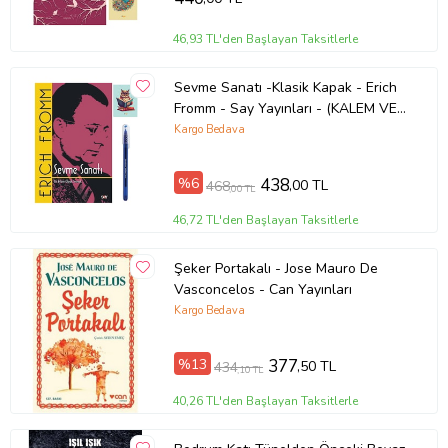
46,93 TL'den Başlayan Taksitlerle
Sevme Sanatı -Klasik Kapak - Erich
Fromm - Say Yayınları - (KALEM VE
NOT DEFTERLİ) (Renksiz)
Kargo Bedava
%6
438
,00 TL
468
,00 TL
46,72 TL'den Başlayan Taksitlerle
Şeker Portakalı - Jose Mauro De
Vasconcelos - Can Yayınları
Kargo Bedava
%13
377
,50 TL
434
,10 TL
40,26 TL'den Başlayan Taksitlerle