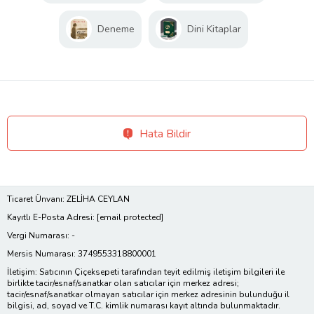
Deneme
Dini Kitaplar
Hata Bildir
Ticaret Ünvanı: ZELİHA CEYLAN
Kayıtlı E-Posta Adresi:
[email protected]
Vergi Numarası: -
Mersis Numarası: 3749553318800001
İletişim: Satıcının Çiçeksepeti tarafından teyit edilmiş iletişim bilgileri ile
birlikte tacir/esnaf/sanatkar olan satıcılar için merkez adresi;
tacir/esnaf/sanatkar olmayan satıcılar için merkez adresinin bulunduğu il
bilgisi, ad, soyad ve T.C. kimlik numarası kayıt altında bulunmaktadır.