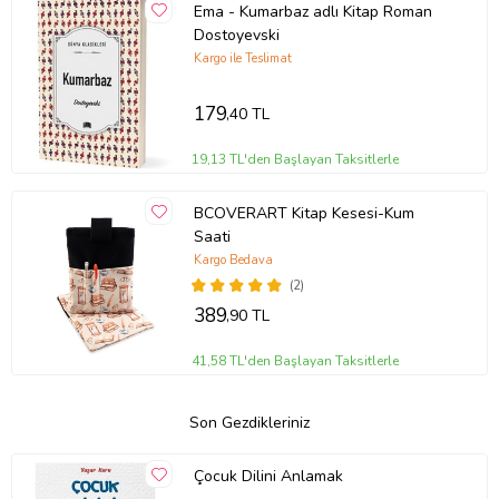
Ema - Kumarbaz adlı Kitap Roman
Dostoyevski
Kargo ile Teslimat
179
,40 TL
19,13 TL'den Başlayan Taksitlerle
BCOVERART Kitap Kesesi-Kum
Saati
Kargo Bedava
(2)
389
,90 TL
41,58 TL'den Başlayan Taksitlerle
Son Gezdikleriniz
Çocuk Dilini Anlamak