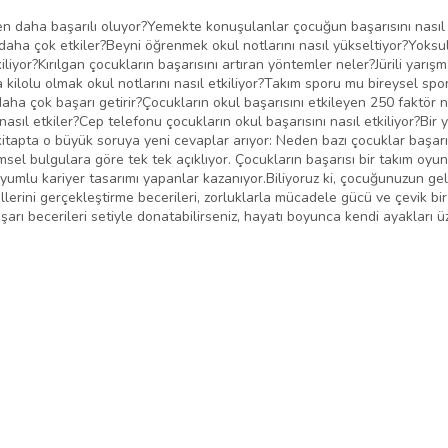
 daha başarılı oluyor?Yemekte konuşulanlar çocuğun başarısını nasıl et
ı daha çok etkiler?Beyni öğrenmek okul notlarını nasıl yükseltiyor?Yoksul
liyor?Kırılgan çocukların başarısını artıran yöntemler neler?Jürili yarışm
la kilolu olmak okul notlarını nasıl etkiliyor?Takım sporu mu bireysel sp
daha çok başarı getirir?Çocukların okul başarısını etkileyen 250 faktör 
nasıl etkiler?Cep telefonu çocukların okul başarısını nasıl etkiliyor?Bir
nci kitapta o büyük soruya yeni cevaplar arıyor: Neden bazı çocuklar başa
limsel bulgulara göre tek tek açıklıyor. Çocukların başarısı bir takım oy
yumlu kariyer tasarımı yapanlar kazanıyor.Biliyoruz ki, çocuğunuzun 
erini gerçekleştirme becerileri, zorluklarla mücadele gücü ve çevik bir 
arı becerileri setiyle donatabilirseniz, hayatı boyunca kendi ayakları ü