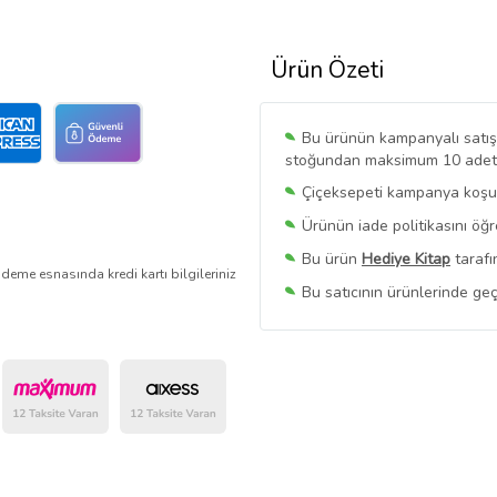
Ürün Özeti
Bu ürünün kampanyalı satışı 
stoğundan maksimum 10 adet sa
Çiçeksepeti kampanya koşull
Ürünün iade politikasını öğ
Bu ürün
Hediye Kitap
tarafı
deme esnasında kredi kartı bilgileriniz
Bu satıcının ürünlerinde geç
Bu Satıcının
Tüm Ürünlerini
Ürün sayfasında gördüğünüz f
belirlenmektedir.