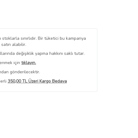
stoklarla sınırlıdır. Bir tüketici bu kampanya
tın alabilir.
arında değişiklik yapma hakkını saklı tutar.
renmek için
tıklayın.
ndan gönderilecektir.
erli
350,00 TL Üzeri Kargo Bedava
 Görüntüle
iyat bilgileri, satıcı tarafından