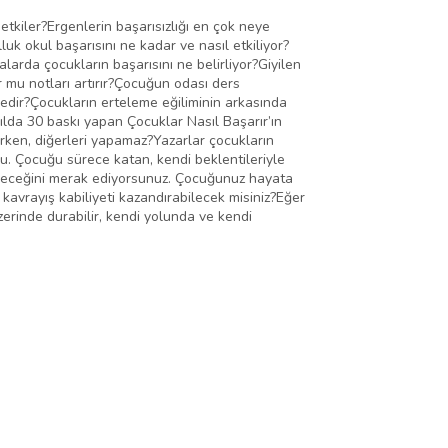
kiler?Ergenlerin başarısızlığı en çok neye
luk okul başarısını ne kadar ve nasıl etkiliyor?
alarda çocukların başarısını ne belirliyor?Giyilen
or mu notları artırır?Çocuğun odası ders
nedir?Çocukların erteleme eğiliminin arkasında
 yılda 30 baskı yapan Çocuklar Nasıl Başarır’ın
rırken, diğerleri yapamaz?Yazarlar çocukların
unu. Çocuğu sürece katan, kendi beklentileriyle
geleceğini merak ediyorsunuz. Çocuğunuz hayata
kavrayış kabiliyeti kazandırabilecek misiniz?Eğer
zerinde durabilir, kendi yolunda ve kendi