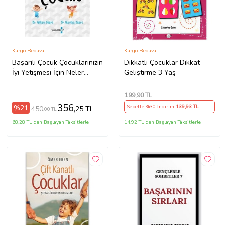
Kargo Bedava
Kargo Bedava
Başarılı Çocuk Çocuklarınızın
Dikkatli Çocuklar Dikkat
İyi Yetişmesi İçin Neler
Geliştirme 3 Yaş
Yapmalısnız?
199
,90 TL
356
%21
Sepette %30 İndirim
139
,93 TL
450
,25 TL
,00 TL
68,28 TL'den Başlayan Taksitlerle
14,92 TL'den Başlayan Taksitlerle