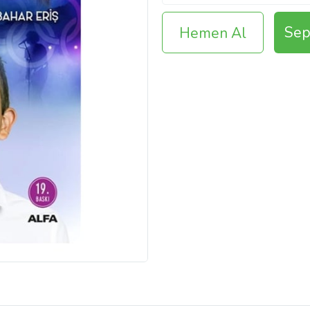
Sep
Hemen Al