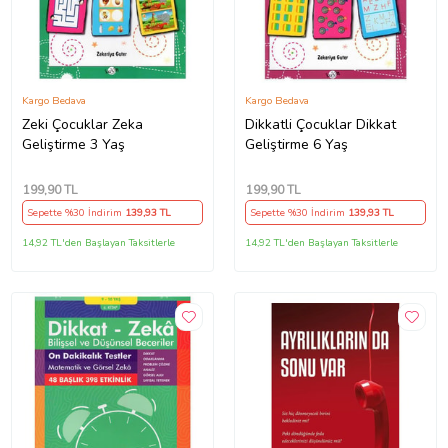
Kargo Bedava
Kargo Bedava
Zeki Çocuklar Zeka
Dikkatli Çocuklar Dikkat
Geliştirme 3 Yaş
Geliştirme 6 Yaş
199
,90 TL
199
,90 TL
Sepette %30 İndirim
139
,93 TL
Sepette %30 İndirim
139
,93 TL
14,92 TL'den Başlayan Taksitlerle
14,92 TL'den Başlayan Taksitlerle