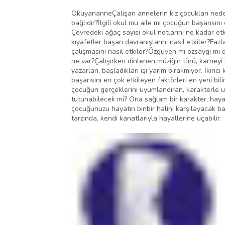
OkuyananneÇalışan annelerin kız çocukları neden
bağlıdır?İlgili okul mu aile mi çocuğun başarısın
Çevredeki ağaç sayısı okul notlarını ne kadar etki
kıyafetler başarı davranışlarını nasıl etkiler?Faz
çalışmasını nasıl etkiler?Özgüven mi özsaygı mı 
ne var?Çalışırken dinlenen müziğin türü, karneyi 
yazarları, başladıkları işi yarım bırakmıyor. İki
başarısını en çok etkileyen faktörleri en yeni bi
çocuğun gerçeklerini uyumlandıran, karakterle u
tutunabilecek mi? Ona sağlam bir karakter, hayall
çocuğunuzu hayatın binbir halini karşılayacak baş
tarzında, kendi kanatlarıyla hayallerine uçabilir.