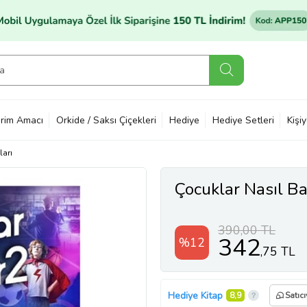
rim Amacı
Orkide / Saksı Çiçekleri
Hediye
Hediye Setleri
Kişi
ları
Çocuklar Nasıl Ba
390,00 TL
342
%12
,75 TL
Hediye Kitap
8,9
Satıc