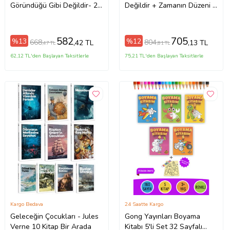
Göründüğü Gibi Değildir- 2
Değildir + Zamanın Düzeni +
Kitap Set - Iş Bankası Özel
Helgoland- 3 Kitap Set - Iş
Set Zamanın Düzeni
Bankası Özel Set
582
705
%13
%12
668
804
,42 TL
,13 TL
,47 TL
,81 TL
62,12 TL'den Başlayan Taksitlerle
75,21 TL'den Başlayan Taksitlerle
Kargo Bedava
24 Saatte Kargo
Geleceğin Çocukları - Jules
Gong Yayınları Boyama
Verne 10 Kitap Bir Arada
Kitabı 5'li Set 32 Sayfalı