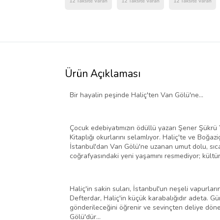
Ürün Açıklaması
Bir hayalin peşinde Haliç'ten Van Gölü'ne...
Çocuk edebiyatımızın ödüllü yazarı Şener Şükrü Y
Kitaplığı okurlarını selamlıyor. Haliç'te ve Boğaz
İstanbul'dan Van Gölü'ne uzanan umut dolu, sıcacı
coğrafyasındaki yeni yaşamını resmediyor; kültüre
Haliç'in sakin suları, İstanbul'un neşeli vapurla
Defterdar, Haliç'in küçük karabalığıdır adeta. G
gönderileceğini öğrenir ve sevinçten deliye döne
Gölü'dür…