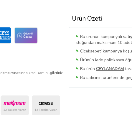
Ürün Özeti
Bu ürünün kampanyalı satışı 
stoğundan maksimum 10 adet sa
Çiçeksepeti kampanya koşull
Ürünün iade politikasını öğ
Bu ürün
CEYLANADAM
tara
deme esnasında kredi kartı bilgileriniz
Bu satıcının ürünlerinde geç
Bu Satıcının
Tüm Ürünlerini
Ürün sayfasında gördüğünüz f
belirlenmektedir.