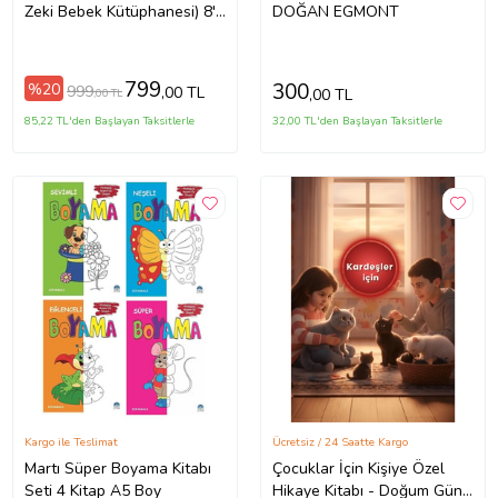
Zeki Bebek Kütüphanesi) 8'li
DOĞAN EGMONT
Set
799
300
%20
999
,00 TL
,00 TL
,00 TL
85,22 TL'den Başlayan Taksitlerle
32,00 TL'den Başlayan Taksitlerle
Kargo ile Teslimat
Ücretsiz / 24 Saatte Kargo
Martı Süper Boyama Kitabı
Çocuklar İçin Kişiye Özel
Seti 4 Kitap A5 Boy
Hikaye Kitabı - Doğum Günü