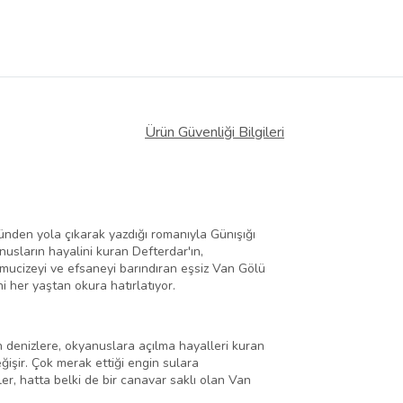
Ürün Güvenliği Bilgileri
ünden yola çıkarak yazdığı romanıyla Günışığı
anusların hayalini kuran Defterdar'ın,
e mucizeyi ve efsaneyi barındıran eşsiz Van Gölü
i her yaştan okura hatırlatıyor.
in denizlere, okyanuslara açılma hayalleri kuran
ğişir. Çok merak ettiği engin sulara
er, hatta belki de bir canavar saklı olan Van