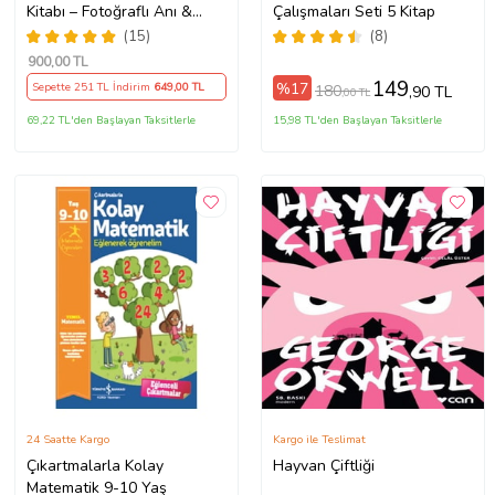
Kitabı – Fotoğraflı Anı &
Çalışmaları Seti 5 Kitap
Masal Kitabı
(15)
(8)
900
,00 TL
149
%17
Sepette 251 TL İndirim
649
,00 TL
180
,90 TL
,00 TL
69,22 TL'den Başlayan Taksitlerle
15,98 TL'den Başlayan Taksitlerle
24 Saatte Kargo
Kargo ile Teslimat
Çıkartmalarla Kolay
Hayvan Çiftliği
Matematik 9-10 Yaş