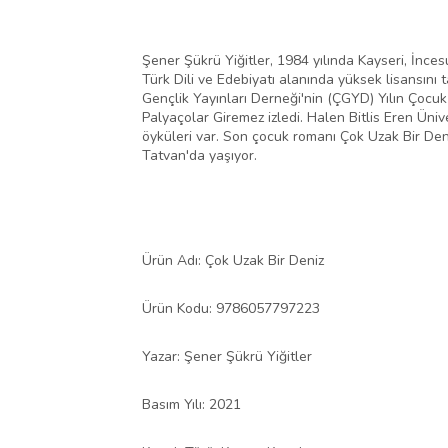
Şener Şükrü Yiğitler, 1984 yılında Kayseri, İnce
Türk Dili ve Edebiyatı alanında yüksek lisansını
Gençlik Yayınları Derneği'nin (ÇGYD) Yılın Çocu
Palyaçolar Giremez izledi. Halen Bitlis Eren Ünive
öyküleri var. Son çocuk romanı Çok Uzak Bir Deniz
Tatvan'da yaşıyor.
Ürün Adı: Çok Uzak Bir Deniz
Ürün Kodu: 9786057797223
Yazar: Şener Şükrü Yiğitler
Basım Yılı: 2021