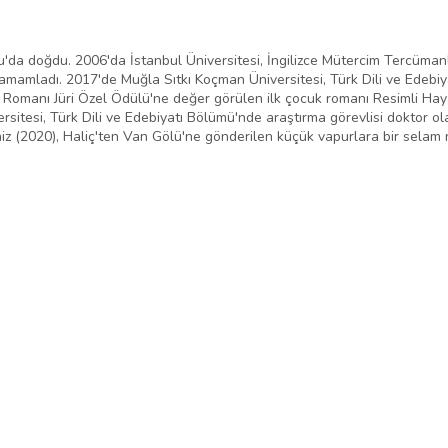
su'da doğdu. 2006'da İstanbul Üniversitesi, İngilizce Mütercim Tercüman
 tamamladı. 2017'de Muğla Sıtkı Koçman Üniversitesi, Türk Dili ve Edebi
k Romanı Jüri Özel Ödülü'ne değer görülen ilk çocuk romanı Resimli Haya
rsitesi, Türk Dili ve Edebiyatı Bölümü'nde araştırma görevlisi doktor ola
 (2020), Haliç'ten Van Gölü'ne gönderilen küçük vapurlara bir selam nitel