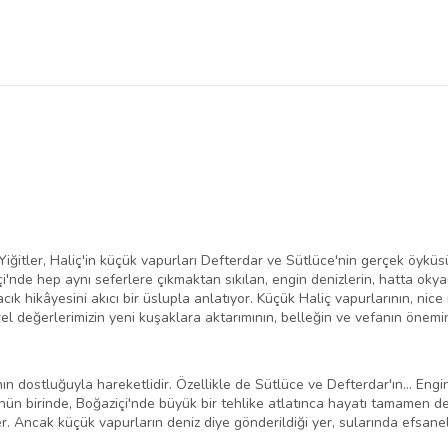
iğitler, Haliç'in küçük vapurları Defterdar ve Sütlüce'nin gerçek öyküs
içi'nde hep aynı seferlere çıkmaktan sıkılan, engin denizlerin, hatta oky
k hikâyesini akıcı bir üslupla anlatıyor. Küçük Haliç vapurlarının, nic
l değerlerimizin yeni kuşaklara aktarımının, belleğin ve vefanın önemin
rının dostluğuyla hareketlidir. Özellikle de Sütlüce ve Defterdar'ın… Eng
ünün birinde, Boğaziçi'nde büyük bir tehlike atlatınca hayatı tamamen de
r. Ancak küçük vapurların deniz diye gönderildiği yer, sularında efsanel