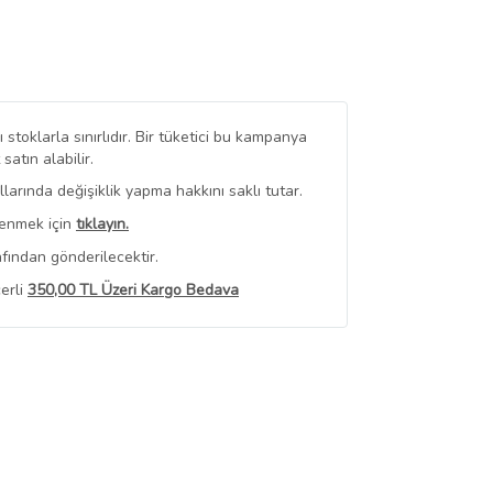
stoklarla sınırlıdır. Bir tüketici bu kampanya
tın alabilir.
arında değişiklik yapma hakkını saklı tutar.
renmek için
tıklayın.
fından gönderilecektir.
erli
350,00 TL Üzeri Kargo Bedava
 Görüntüle
iyat bilgileri, satıcı tarafından