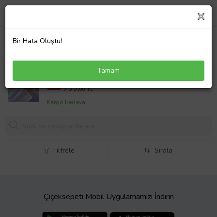
Bir Hata Oluştu!
Coliseum Çelik Kordon Cartier Model Elips (Oval)
Tamam
Tasarım Kadın Kol Saati FG.CRT.001
3149,00 TL
%75
799,
00 TL
Kargo Bedava
Filtrele
Sırala
Çiçeksepeti Mobil Uygulamamızı İndirin