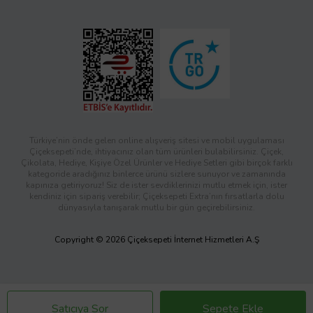
Türkiye’nin önde gelen online alışveriş sitesi ve mobil uygulaması
Çiçeksepeti’nde, ihtiyacınız olan tüm ürünleri bulabilirsiniz. Çiçek,
Çikolata, Hediye, Kişiye Özel Ürünler ve Hediye Setleri gibi birçok farklı
kategoride aradığınız binlerce ürünü sizlere sunuyor ve zamanında
kapınıza getiriyoruz! Siz de ister sevdiklerinizi mutlu etmek için, ister
kendiniz için sipariş verebilir; Çiçeksepeti Extra’nın fırsatlarla dolu
dünyasıyla tanışarak mutlu bir gün geçirebilirsiniz.
Copyright © 2026 Çiçeksepeti İnternet Hizmetleri A.Ş
Satıcıya Sor
Sepete Ekle