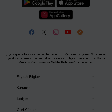
Çiçeksepeti olarak kişisel verilerinizin gizliliğini önemsiyoruz. Şirketimizin
kişisel veri işleme süreçleri hakkında detaylı bilgi almak için lütfen
Kişisel
Verilerin Korunması ve Gizlilik Politikası
’nı inceleyiniz.
Faydalı Bilgiler
Kurumsal
İletişim
Özel Günler