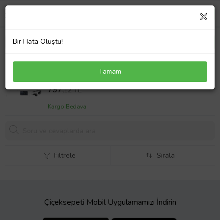
Bir Hata Oluştu!
Compaq Presario CQ45-300 Serisi Notebook
Tamam
Adaptör Laptop Şarj 65W
Sepet Fiyatı
797,
12 TL
Kargo Bedava
Filtrele
Sırala
Çiçeksepeti Mobil Uygulamamızı İndirin