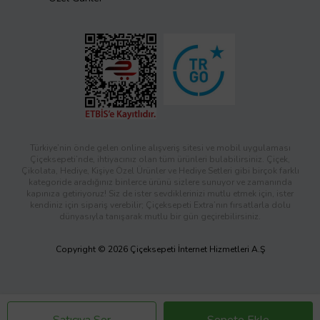
Türkiye’nin önde gelen online alışveriş sitesi ve mobil uygulaması
Çiçeksepeti’nde, ihtiyacınız olan tüm ürünleri bulabilirsiniz. Çiçek,
Çikolata, Hediye, Kişiye Özel Ürünler ve Hediye Setleri gibi birçok farklı
kategoride aradığınız binlerce ürünü sizlere sunuyor ve zamanında
kapınıza getiriyoruz! Siz de ister sevdiklerinizi mutlu etmek için, ister
kendiniz için sipariş verebilir; Çiçeksepeti Extra’nın fırsatlarla dolu
dünyasıyla tanışarak mutlu bir gün geçirebilirsiniz.
Copyright © 2026 Çiçeksepeti İnternet Hizmetleri A.Ş