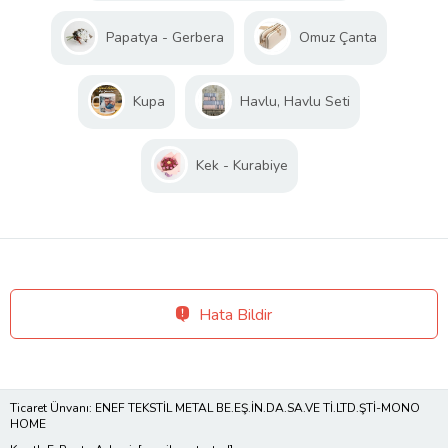
Papatya - Gerbera
Omuz Çanta
Kupa
Havlu, Havlu Seti
Kek - Kurabiye
Hata Bildir
Ticaret Ünvanı: ENEF TEKSTİL METAL BE.EŞ.İN.DA.SA.VE Tİ.LTD.ŞTİ-MONO
HOME