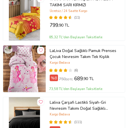
TAKIMI SARI KIRMIZI
Ücretsiz / 24 Saatte Kargo
(11)
799
,90 TL
85,32 TL'den Başlayan Taksitlerle
LaLiva Doğal Sağlıklı Pamuk Prenses
Çocuk Nevresim Takım Tek Kişilik
Kargo Bedava
(6)
%8
689
,90 TL
750
,00 TL
73,58 TL'den Başlayan Taksitlerle
Laliva Çarşafı Lastikli Siyah-Gri
Nevresim Takımı Doğal Sağlıklı
Pamuk Çift Kişilik Ranforce
Kargo Bedava
(111)