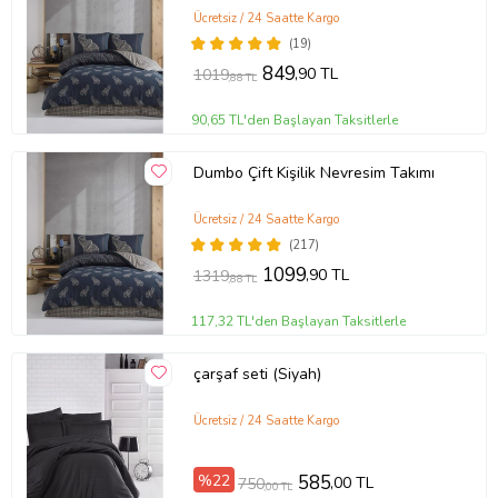
Ücretsiz / 24 Saatte Kargo
(19)
849
,90 TL
1019
,88 TL
90,65 TL'den Başlayan Taksitlerle
Dumbo Çift Kişilik Nevresim Takımı
Ücretsiz / 24 Saatte Kargo
(217)
1099
,90 TL
1319
,88 TL
117,32 TL'den Başlayan Taksitlerle
çarşaf seti (Siyah)
Ücretsiz / 24 Saatte Kargo
%22
585
,00 TL
750
,00 TL