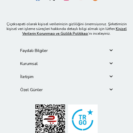
Çiçeksepeti olarak kişisel verilerinizin gizliliğini önemsiyoruz. Şirketimizin
kişisel veri işleme süreçleri hakkında detaylı bilgi almak için lütfen
Kişisel
Verilerin Korunması ve Gizlilik Politikası
’nı inceleyiniz.
Faydalı Bilgiler
Kurumsal
İletişim
Özel Günler