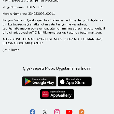
Kayıtlı E-Posta Adresi:
[email protected]
Vergi Numarası: 3340530921
Mersis Numarası: 334053092100011
İletişim: Satıcının Çiçeksepeti tarafından teyit edilmiş iletişim bilgileri ile
birlikte tacir/esnaf/sanatkar olan satıcılar için merkez adresi;
tacir/esnaf/sanatkar olmayan satıcılar için merkez adresinin bulunduğu il
bilgisi, ad, soyad ve T.C. kimlik numarası kayıt altında bulunmaktadır.
Adres: YUNUSELİ MAH. 4.YAZICI SK. NO: 5 İÇ KAPI NO: 1 OSMANGAZİ/
BURSA 1500034408/16/TUR
Şehir: Bursa
Çiçeksepeti Mobil Uygulamamızı İndirin