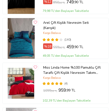
%12
749
,90 TL
850
,00 TL
79,98 TL'den Başlayan Taksitlerle
Arel Çift Kişilik Nevresim Seti
(Karışık)
Kargo Bedava
(140)
%18
459
,90 TL
559
,90 TL
49,05 TL'den Başlayan Taksitlerle
Miss Linda Home %100 Pamuklu Çift
Taraflı Çift Kişilik Nevresim Takımı
(Çok Renkli)
Kargo Bedava
(4)
959
,99 TL
1099
,99 TL
102,39 TL'den Başlayan Taksitlerle