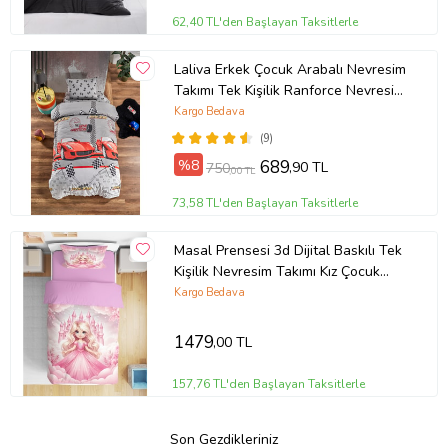
62,40 TL'den Başlayan Taksitlerle
Laliva Erkek Çocuk Arabalı Nevresim
Takımı Tek Kişilik Ranforce Nevresim
Takımı
Kargo Bedava
(9)
%8
689
,90 TL
750
,00 TL
73,58 TL'den Başlayan Taksitlerle
Masal Prensesi 3d Dijital Baskılı Tek
Kişilik Nevresim Takımı Kız Çocuk
Genç Odası (Pudra Pembe)
Kargo Bedava
1479
,00 TL
157,76 TL'den Başlayan Taksitlerle
Son Gezdikleriniz