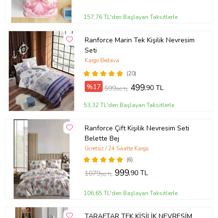
157,76 TL'den Başlayan Taksitlerle
Ranforce Marin Tek Kişilik Nevresim
Seti
Kargo Bedava
(20)
%17
499
,90 TL
599
,90 TL
53,32 TL'den Başlayan Taksitlerle
Ranforce Çift Kişilik Nevresim Seti
Belette Bej
Ücretsiz / 24 Saatte Kargo
(6)
999
,90 TL
1079
,90 TL
106,65 TL'den Başlayan Taksitlerle
TARAFTAR TEK KİŞİLİK NEVRESİM