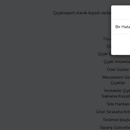
Çiçeksepeti olarak kişisel verilerinizin giz
Bir Hat
Faydalı Bilgil
Çiçek Bakımı
Çiçek Eşliğinde N
Çiçek Anlamla
Özel Günler
Mevsimlere Gö
Çiçekler
Yenilebilir Çiç
Saklama Koşull
Site Haritası
Ürün Sıralama Krit
Teslimat İpuçla
Sipariş Güncell