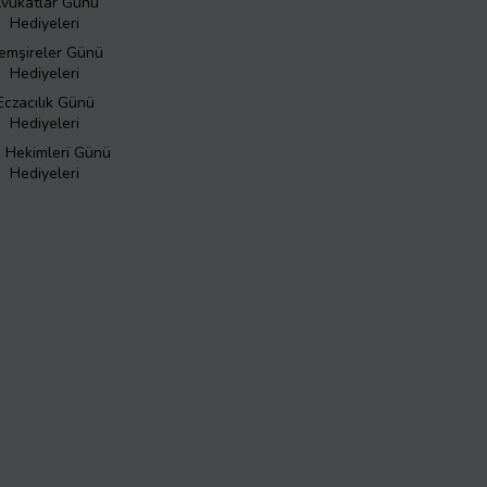
vukatlar Günü
Hediyeleri
emşireler Günü
Hediyeleri
Eczacılık Günü
Hediyeleri
ş Hekimleri Günü
Hediyeleri