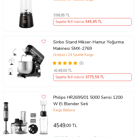
599
,95 TL
Sepette %9 İndirim
545
,95 TL
Sinbo Stand Mikser-Hamur Yoğurma
Makinesi SMX-2769
Ücretsiz / 24 Saatte Kargo
(1)
4149
,00 TL
Sepette %9 İndirim
3775
,59 TL
Philips HR2695/01 5000 Serisi 1200
W El Blender Seti
Kargo Bedava
4549
,00 TL