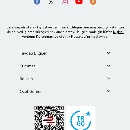
Çiçeksepeti olarak kişisel verilerinizin gizliliğini önemsiyoruz. Şirketimizin
kişisel veri işleme süreçleri hakkında detaylı bilgi almak için lütfen
Kişisel
Verilerin Korunması ve Gizlilik Politikası
’nı inceleyiniz.
Faydalı Bilgiler
Kurumsal
İletişim
Özel Günler