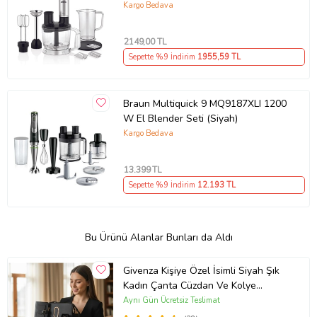
Kargo Bedava
2149
,00 TL
Sepette %9 İndirim
1955
,59 TL
Braun Multiquick 9 MQ9187XLI 1200
W El Blender Seti (Siyah)
Kargo Bedava
13.399
TL
Sepette %9 İndirim
12.193
TL
Bu Ürünü Alanlar Bunları da Aldı
Givenza Kişiye Özel İsimli Siyah Şık
Kadın Çanta Cüzdan Ve Kolye
Hediyeli & Hediye Kutusu Seti
Aynı Gün Ücretsiz Teslimat
(D.Siyah)