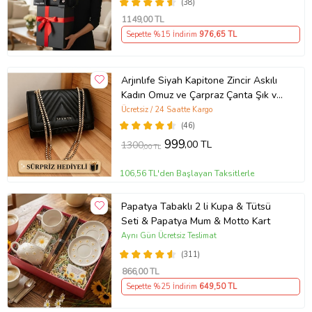
(38)
1149
,00 TL
Sepette %15 İndirim
976
,65 TL
Arjınlıfe Siyah Kapitone Zincir Askılı
Kadın Omuz ve Çarpraz Çanta Şık ve
Günlük kullanım.
Ücretsiz / 24 Saatte Kargo
(46)
999
,00 TL
1300
,00 TL
106,56 TL'den Başlayan Taksitlerle
Papatya Tabaklı 2 li Kupa & Tütsü
Seti & Papatya Mum & Motto Kart
Aynı Gün Ücretsiz Teslimat
(311)
866
,00 TL
Sepette %25 İndirim
649
,50 TL