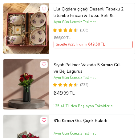
Lila Çiğdem çiçeği Desenli Tabaklı 2
lı Jumbo Fincan & Tütsü Seti &
Papatya Mum &
Aynı Gün Ücretsiz Teslimat
(106)
866
,00 TL
Sepette %25 İndirim
649
,50 TL
Siyah Polimer Vazoda 5 Kırmızı Gül
ve Bej Lagurus
Aynı Gün Ücretsiz Teslimat
(722)
649
,99 TL
135,41 TL'den Başlayan Taksitlerle
9'lu Kırmızı Gül Çiçek Buketi
Aynı Gün Ücretsiz Teslimat