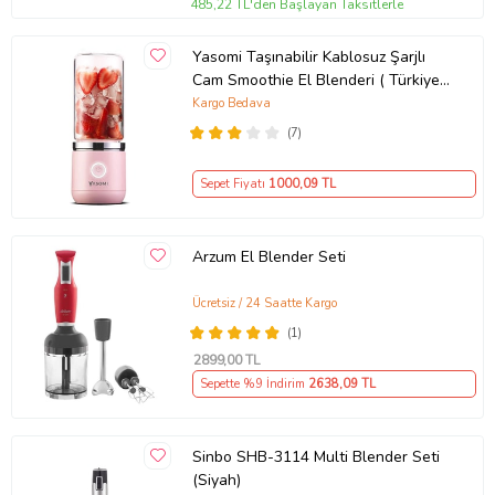
485,22 TL'den Başlayan Taksitlerle
Yasomi Taşınabilir Kablosuz Şarjlı
Cam Smoothie El Blenderi ( Türkiye
Garantili) (Pembe)
Kargo Bedava
(7)
Sepet Fiyatı
1000
,09 TL
Arzum El Blender Seti
Ücretsiz / 24 Saatte Kargo
(1)
2899
,00 TL
Sepette %9 İndirim
2638
,09 TL
Sinbo SHB-3114 Multi Blender Seti
(Siyah)