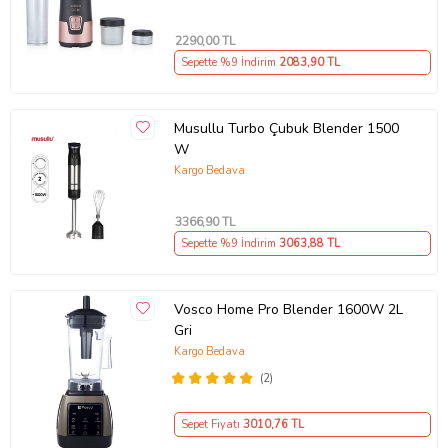
Ürün Kodu:
kcm2917802
2290
,00 TL
Sepette %9 İndirim
2083
,90 TL
Musullu Turbo Çubuk Blender 1500
W
Kargo Bedava
3366
,90 TL
Sepette %9 İndirim
3063
,88 TL
Vosco Home Pro Blender 1600W 2L
Gri
Kargo Bedava
(2)
Sepet Fiyatı
3010
,76 TL