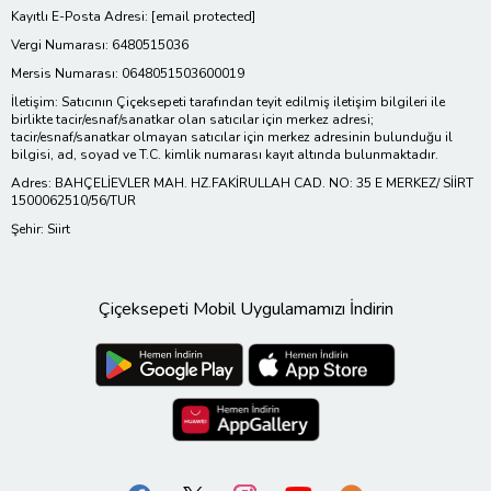
Kayıtlı E-Posta Adresi:
[email protected]
Vergi Numarası: 6480515036
Mersis Numarası: 0648051503600019
İletişim: Satıcının Çiçeksepeti tarafından teyit edilmiş iletişim bilgileri ile
birlikte tacir/esnaf/sanatkar olan satıcılar için merkez adresi;
tacir/esnaf/sanatkar olmayan satıcılar için merkez adresinin bulunduğu il
bilgisi, ad, soyad ve T.C. kimlik numarası kayıt altında bulunmaktadır.
Adres: BAHÇELİEVLER MAH. HZ.FAKİRULLAH CAD. NO: 35 E MERKEZ/ SİİRT
1500062510/56/TUR
Şehir: Siirt
Çiçeksepeti Mobil Uygulamamızı İndirin