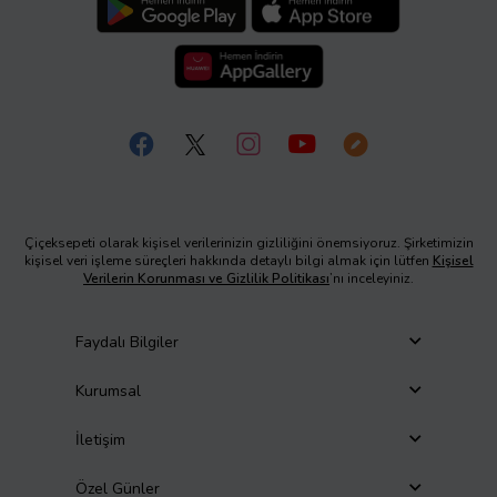
Çiçeksepeti olarak kişisel verilerinizin gizliliğini önemsiyoruz. Şirketimizin
kişisel veri işleme süreçleri hakkında detaylı bilgi almak için lütfen
Kişisel
Verilerin Korunması ve Gizlilik Politikası
’nı inceleyiniz.
Faydalı Bilgiler
Kurumsal
İletişim
Özel Günler