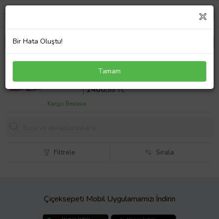
Bir Hata Oluştu!
Coral High Kedi Kız Çocuk Beslenme Çantası ve
Tamam
Kalemlik Seti - Thermo
Sepette %14 İndirim
1704
,55 TL
1466,
59 TL
Kargo Bedava
Filtrele
Sırala
Çiçeksepeti Mobil Uygulamamızı İndirin