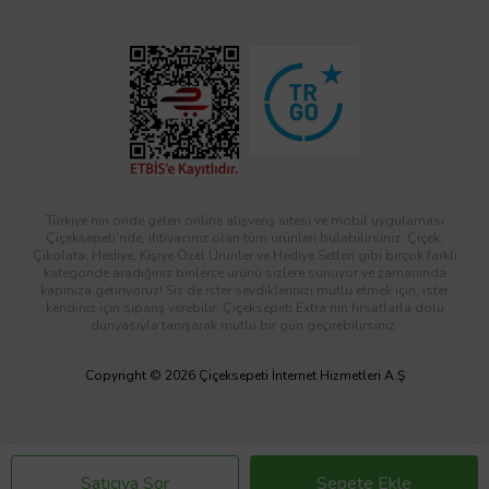
Türkiye’nin önde gelen online alışveriş sitesi ve mobil uygulaması
Çiçeksepeti’nde, ihtiyacınız olan tüm ürünleri bulabilirsiniz. Çiçek,
Çikolata, Hediye, Kişiye Özel Ürünler ve Hediye Setleri gibi birçok farklı
kategoride aradığınız binlerce ürünü sizlere sunuyor ve zamanında
kapınıza getiriyoruz! Siz de ister sevdiklerinizi mutlu etmek için, ister
kendiniz için sipariş verebilir; Çiçeksepeti Extra’nın fırsatlarla dolu
dünyasıyla tanışarak mutlu bir gün geçirebilirsiniz.
Copyright © 2026 Çiçeksepeti İnternet Hizmetleri A.Ş
Satıcıya Sor
Sepete Ekle