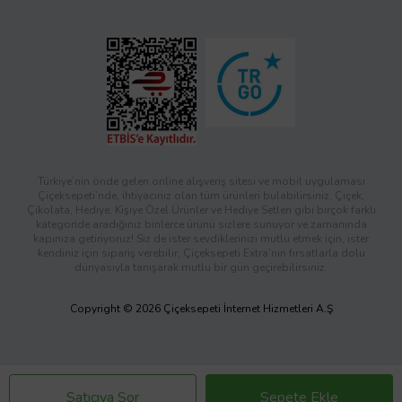
Türkiye’nin önde gelen online alışveriş sitesi ve mobil uygulaması
Çiçeksepeti’nde, ihtiyacınız olan tüm ürünleri bulabilirsiniz. Çiçek,
Çikolata, Hediye, Kişiye Özel Ürünler ve Hediye Setleri gibi birçok farklı
kategoride aradığınız binlerce ürünü sizlere sunuyor ve zamanında
kapınıza getiriyoruz! Siz de ister sevdiklerinizi mutlu etmek için, ister
kendiniz için sipariş verebilir; Çiçeksepeti Extra’nın fırsatlarla dolu
dünyasıyla tanışarak mutlu bir gün geçirebilirsiniz.
Copyright © 2026 Çiçeksepeti İnternet Hizmetleri A.Ş
Satıcıya Sor
Sepete Ekle