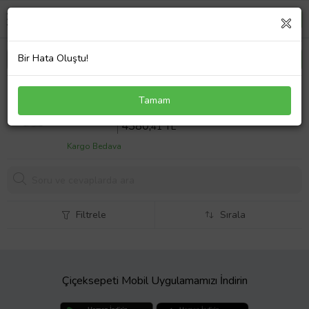
Bir Hata Oluştu!
Corsa B 1993-2001 Sağ Far Elektrikli Valeo Uyumlu
Tamam
Sepette %14 İndirim
5093
,50 TL
4380,
41 TL
Kargo Bedava
Filtrele
Sırala
Çiçeksepeti Mobil Uygulamamızı İndirin