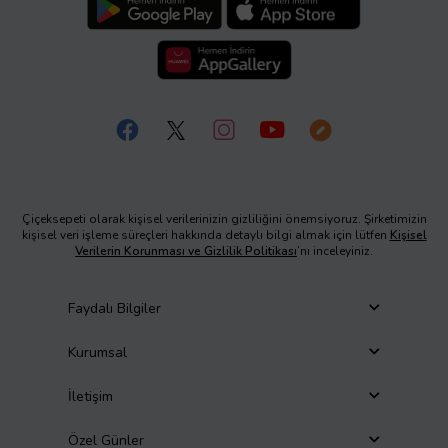
Çiçeksepeti olarak kişisel verilerinizin gizliliğini önemsiyoruz. Şirketimizin
kişisel veri işleme süreçleri hakkında detaylı bilgi almak için lütfen
Kişisel
Verilerin Korunması ve Gizlilik Politikası
’nı inceleyiniz.
Faydalı Bilgiler
Kurumsal
İletişim
Özel Günler