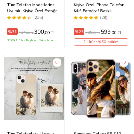
Tüm Telefon Modellerine
Kişiye Özel iPhone Telefon
Uyumlu Kişiye Özel Fotoğraf
Kılıfı Fotoğraf Baskılı
Baskılı Telefon Kılıfı
11/13/14/14Pro/14ProMax/15/1
(235)
(29)
300
599
%31
%25
434
799
,00 TL
,00 TL
,80 TL
,00 TL
32,00 TL'den Başlayan Taksitlerle
2. Ürüne %50 İndirim
Tüm Telefonlara Uyumlu
Samsung Galaxy S9 S10