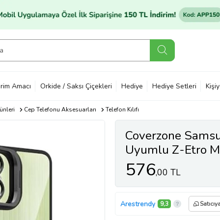
rim Amacı
Orkide / Saksı Çiçekleri
Hediye
Hediye Setleri
Kişi
ünleri
Cep Telefonu Aksesuarları
Telefon Kılıfı
Coverzone Samsu
Uyumlu Z-Etro M
Destekli, G��l�
576
,00 TL
Olabilen, Kamera
l?f Siyah
Arestrendy
9,3
Satıcıy