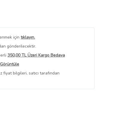
renmek için
tıklayın.
an gönderilecektir.
erli
350,00 TL Üzeri Kargo Bedava
 Görüntüle
iyat bilgileri, satıcı tarafından