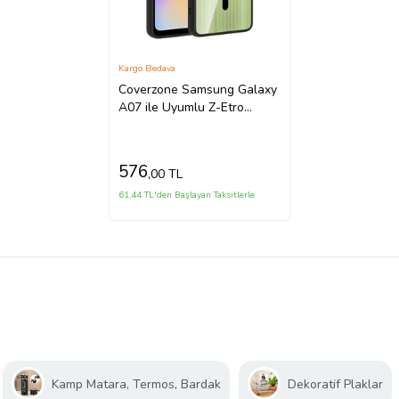
Kargo Bedava
Coverzone Samsung Galaxy
A07 ile Uyumlu Z-Etro
MagSafe Wireless ?arj
Destekli, G��l� Manyetik
Tutucu, Stand Olabilen,
576
,00 TL
Kamera Lens Hediyeli
Koruyucu K?l?f Siyah
61,44 TL'den Başlayan Taksitlerle
Kamp Matara, Termos, Bardak
Dekoratif Plaklar