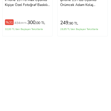
Kişiye Özel Fotoğraf Baskılı
Örümcek Adam Kolaj
Telefon Kılıfı
Tasarımlı Şeffaf Telefon
Kılıfı
300
249
%31
434
,00 TL
,90 TL
,80 TL
32,00 TL'den Başlayan Taksitlerle
26,65 TL'den Başlayan Taksitlerle