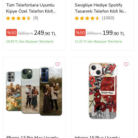
Tüm Telefonlara Uyumlu
Sevgiliye Hediye Spotify
Kişiye Özel Telefon Kılıfı
Tasarımlı Telefon Kılıfı İki
ax
Tüm Modeller Açıklamada
Anahtarlık Hediyeli
(9)
(1060)
249
199
%50
%50
500
399
,90 TL
,90 TL
,00 TL
,90 TL
26,65 TL'den Başlayan Taksitlerle
21,32 TL'den Başlayan Taksitlerle
iPhone 13 Pro Max Uyumlu
Iphone 15 Plus Uyumlu