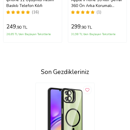
Baskılı Telefon Kılıfı
360 Ön Arka Korumalı
Silikon
(16)
(1)
249
299
,90 TL
,90 TL
26,65 TL'den Başlayan Taksitlerle
31,98 TL'den Başlayan Taksitlerle
Son Gezdikleriniz