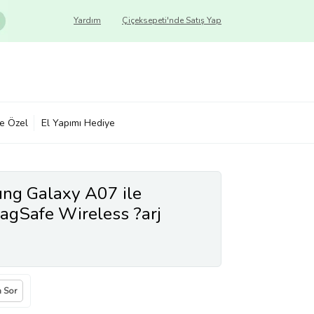
Yardım
Çiçeksepeti'nde Satış Yap
ye Özel
El Yapımı Hediye
ng Galaxy A07 ile
agSafe Wireless ?arj
 Manyetik Tutucu, Stand
 Lens Hediyeli Koruyucu K?
a Sor