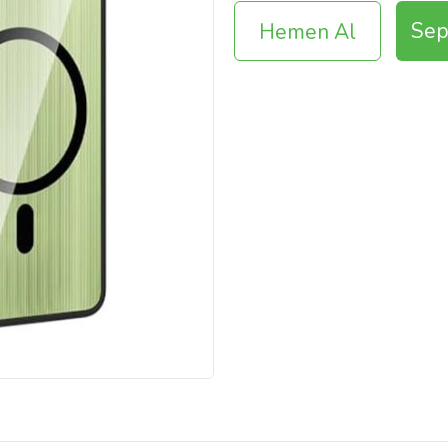
Sep
Hemen Al