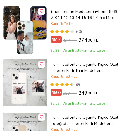
(Tüm Iphone Modelleri) iPhone 6 6S
7 8 11 12 13 14 15 16 17 Pro Max
Plus Mini Kişiye Özel Resimli
Kargo ile Teslimat
Fotoğraflı Kılıf
(42)
%17
274
,90 TL
329
,90 TL
29,32 TL'den Başlayan Taksitlerle
Tüm Telefonlara Uyumlu Kişiye Özel
Telefon Kılıfı Tüm Modeller
Açıklamada
Kargo ile Teslimat
(9)
%50
249
,90 TL
500
,00 TL
26,65 TL'den Başlayan Taksitlerle
Tüm Telefonlara Uyumlu Kişiye Özel
Fotoğraflı Telefon Kılıfı Modeller
Açıklamada
Kargo ile Teslimat