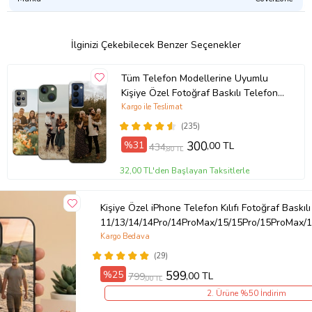
İlginizi Çekebilecek Benzer Seçenekler
Tüm Telefon Modellerine Uyumlu
Kişiye Özel Fotoğraf Baskılı Telefon
Kılıfı
Kargo ile Teslimat
(235)
%31
300
,00 TL
434
,80 TL
32,00 TL'den Başlayan Taksitlerle
Kişiye Özel iPhone Telefon Kılıfı Fotoğraf Baskılı
11/13/14/14Pro/14ProMax/15/15Pro/15ProMax/1
Kargo Bedava
(29)
%25
599
,00 TL
799
,00 TL
2. Ürüne %50 İndirim