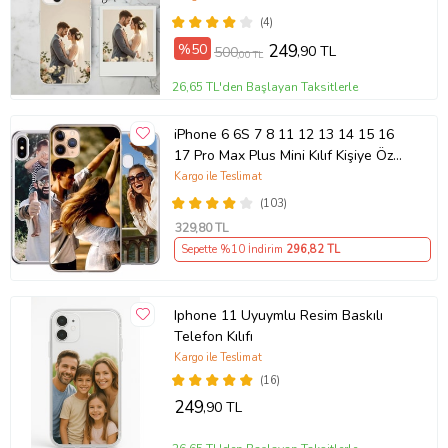
(4)
%50
249
,90 TL
500
,00 TL
26,65 TL'den Başlayan Taksitlerle
iPhone 6 6S 7 8 11 12 13 14 15 16
17 Pro Max Plus Mini Kılıf Kişiye Özel
Resimli Fotoğraflı Silikon
Kargo ile Teslimat
(103)
329
,80 TL
Sepette %10 İndirim
296
,82 TL
Iphone 11 Uyuymlu Resim Baskılı
Telefon Kılıfı
Kargo ile Teslimat
(16)
249
,90 TL