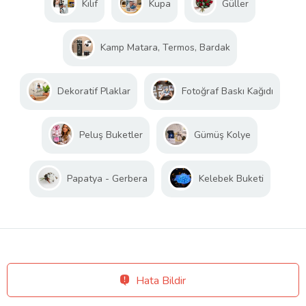
Kılıf
Kupa
Güller
Kamp Matara, Termos, Bardak
Dekoratif Plaklar
Fotoğraf Baskı Kağıdı
Peluş Buketler
Gümüş Kolye
Papatya - Gerbera
Kelebek Buketi
Hata Bildir