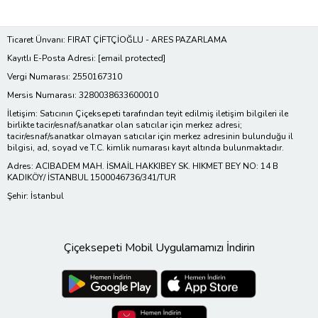
Ticaret Ünvanı: FIRAT ÇİFTÇİOĞLU - ARES PAZARLAMA
Kayıtlı E-Posta Adresi:
[email protected]
Vergi Numarası: 2550167310
Mersis Numarası: 3280038633600010
İletişim: Satıcının Çiçeksepeti tarafından teyit edilmiş iletişim bilgileri ile
birlikte tacir/esnaf/sanatkar olan satıcılar için merkez adresi;
tacir/esnaf/sanatkar olmayan satıcılar için merkez adresinin bulunduğu il
bilgisi, ad, soyad ve T.C. kimlik numarası kayıt altında bulunmaktadır.
Adres: ACIBADEM MAH. İSMAİL HAKKIBEY SK. HIKMET BEY NO: 14 B
KADIKÖY/ İSTANBUL 1500046736/341/TUR
Şehir: İstanbul
Çiçeksepeti Mobil Uygulamamızı İndirin