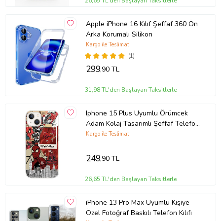
26,65 TL'den Başlayan Taksitlerle
Apple iPhone 16 Kılıf Şeffaf 360 Ön
Arka Korumalı Silikon
Kargo ile Teslimat
(1)
299
,90 TL
31,98 TL'den Başlayan Taksitlerle
Iphone 15 Plus Uyumlu Örümcek
Adam Kolaj Tasarımlı Şeffaf Telefon
Kılıfı
Kargo ile Teslimat
249
,90 TL
26,65 TL'den Başlayan Taksitlerle
iPhone 13 Pro Max Uyumlu Kişiye
Özel Fotoğraf Baskılı Telefon Kılıfı