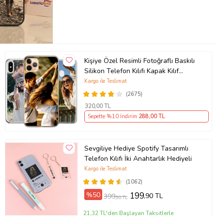
Kişiye Özel Resimli Fotoğraflı Baskılı
Silikon Telefon Kılıfı Kapak Kılıf
(Telefon Modelleri Açıklamada)
Kargo ile Teslimat
(2675)
320
,00 TL
Sepette %10 İndirim
288
,00 TL
Sevgiliye Hediye Spotify Tasarımlı
Telefon Kılıfı İki Anahtarlık Hediyeli
Kargo ile Teslimat
(1062)
%50
199
,90 TL
399
,90 TL
21,32 TL'den Başlayan Taksitlerle