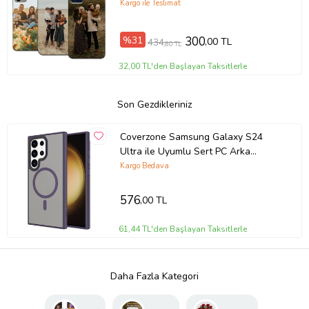
Kargo ile Teslimat
%31
300
,00 TL
434
,80 TL
32,00 TL'den Başlayan Taksitlerle
Son Gezdikleriniz
Coverzone Samsung Galaxy S24
Ultra ile Uyumlu Sert PC Arka
Y�zey Wireless ?arj �zellikli Buzlu
Kargo Bedava
Saydam ZF Kapak
576
,00 TL
61,44 TL'den Başlayan Taksitlerle
Daha Fazla Kategori