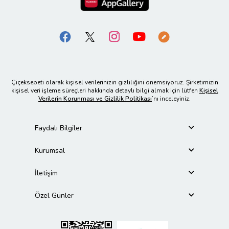
Çiçeksepeti olarak kişisel verilerinizin gizliliğini önemsiyoruz. Şirketimizin
kişisel veri işleme süreçleri hakkında detaylı bilgi almak için lütfen
Kişisel
Verilerin Korunması ve Gizlilik Politikası
’nı inceleyiniz.
Faydalı Bilgiler
Kurumsal
İletişim
Özel Günler