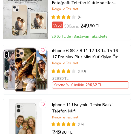
Fotoğraflı Telefon Kılıfı Modeller
Açıklamada
Kargo ile Teslimat
(4)
%50
249
,90 TL
500
,00 TL
26,65 TL'den Başlayan Taksitlerle
iPhone 6 6S 7 8 11 12 13 14 15 16
17 Pro Max Plus Mini Kılıf Kişiye Özel
Resimli Fotoğraflı Silikon
Kargo ile Teslimat
(103)
329
,80 TL
Sepette %10 İndirim
296
,82 TL
Iphone 11 Uyuymlu Resim Baskılı
Telefon Kılıfı
Kargo ile Teslimat
(16)
249
,90 TL