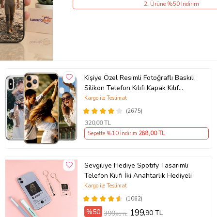
2. Ürüne %50 İndirim
Kişiye Özel Resimli Fotoğraflı Baskılı
Silikon Telefon Kılıfı Kapak Kılıf
(Telefon Modelleri Açıklamada)
Kargo ile Teslimat
(2675)
320
,00 TL
Sepette %10 İndirim
288
,00 TL
Sevgiliye Hediye Spotify Tasarımlı
Telefon Kılıfı İki Anahtarlık Hediyeli
Kargo ile Teslimat
(1062)
%50
199
,90 TL
399
,90 TL