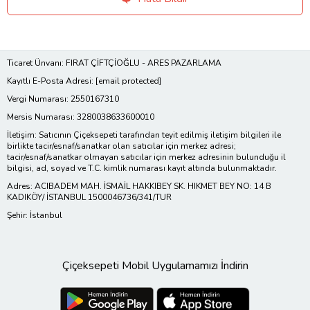
Ticaret Ünvanı: FIRAT ÇİFTÇİOĞLU - ARES PAZARLAMA
Kayıtlı E-Posta Adresi:
[email protected]
Vergi Numarası: 2550167310
Mersis Numarası: 3280038633600010
İletişim: Satıcının Çiçeksepeti tarafından teyit edilmiş iletişim bilgileri ile
birlikte tacir/esnaf/sanatkar olan satıcılar için merkez adresi;
tacir/esnaf/sanatkar olmayan satıcılar için merkez adresinin bulunduğu il
bilgisi, ad, soyad ve T.C. kimlik numarası kayıt altında bulunmaktadır.
Adres: ACIBADEM MAH. İSMAİL HAKKIBEY SK. HIKMET BEY NO: 14 B
KADIKÖY/ İSTANBUL 1500046736/341/TUR
Şehir: İstanbul
Çiçeksepeti Mobil Uygulamamızı İndirin