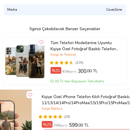
Marka
CoverZone
İlginizi Çekebilecek Benzer Seçenekler
Tüm Telefon Modellerine Uyumlu
Kişiye Özel Fotoğraf Baskılı Telefon
Kılıfı
Kargo ile Teslimat
(235)
%31
300
,00 TL
434
,80 TL
32,00 TL'den Başlayan Taksitlerle
Kişiye Özel iPhone Telefon Kılıfı Fotoğraf Baskılı
11/13/14/14Pro/14ProMax/15/15Pro/15ProMax/1
Kargo Bedava
(29)
%25
599
,00 TL
799
,00 TL