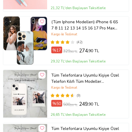
21,32 TL'den Başlayan Taksitlerle
(Tüm Iphone Modelleri) iPhone 6 6S
7 8 11 12 13 14 15 16 17 Pro Max
Plus Mini Kişiye Özel Resimli
Kargo ile Teslimat
Fotoğraflı Kılıf
(42)
%17
274
,90 TL
329
,90 TL
29,32 TL'den Başlayan Taksitlerle
Tüm Telefonlara Uyumlu Kişiye Özel
Telefon Kılıfı Tüm Modeller
Açıklamada
Kargo ile Teslimat
(9)
%50
249
,90 TL
500
,00 TL
26,65 TL'den Başlayan Taksitlerle
Tüm Telefonlara Uyumlu Kişiye Özel