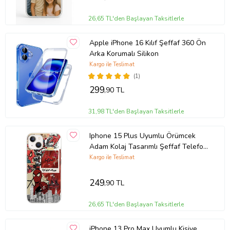
26,65 TL'den Başlayan Taksitlerle
Apple iPhone 16 Kılıf Şeffaf 360 Ön
Arka Korumalı Silikon
Kargo ile Teslimat
(1)
299
,90 TL
31,98 TL'den Başlayan Taksitlerle
Iphone 15 Plus Uyumlu Örümcek
Adam Kolaj Tasarımlı Şeffaf Telefon
Kılıfı
Kargo ile Teslimat
249
,90 TL
26,65 TL'den Başlayan Taksitlerle
iPhone 13 Pro Max Uyumlu Kişiye