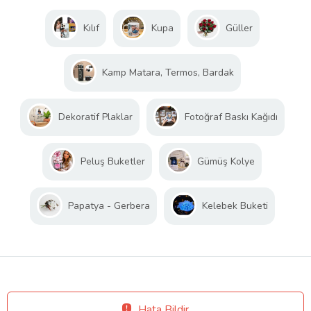
Kılıf
Kupa
Güller
Kamp Matara, Termos, Bardak
Dekoratif Plaklar
Fotoğraf Baskı Kağıdı
Peluş Buketler
Gümüş Kolye
Papatya - Gerbera
Kelebek Buketi
Hata Bildir