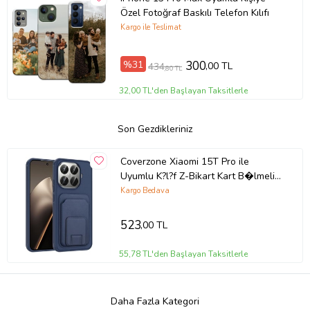
Özel Fotoğraf Baskılı Telefon Kılıfı
Kargo ile Teslimat
%31
300
,00 TL
434
,80 TL
32,00 TL'den Başlayan Taksitlerle
Son Gezdikleriniz
Coverzone Xiaomi 15T Pro ile
Uyumlu K?l?f Z-Bikart Kart B�lmeli
Standl? Kilif, Deri Dokulu Y�zey,
Kargo Bedava
Darbe Emici Kenar Koruma, Arka
Kapak Tasar?m? Xiaomi 15T Pro kilif
523
,00 TL
Lacivert
55,78 TL'den Başlayan Taksitlerle
Daha Fazla Kategori