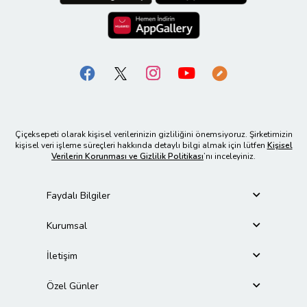
Çiçeksepeti olarak kişisel verilerinizin gizliliğini önemsiyoruz. Şirketimizin
kişisel veri işleme süreçleri hakkında detaylı bilgi almak için lütfen
Kişisel
Verilerin Korunması ve Gizlilik Politikası
’nı inceleyiniz.
Faydalı Bilgiler
Kurumsal
İletişim
Özel Günler