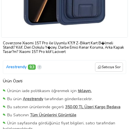
Coverzone Xiaomi 15T Pro ile Uyumlu K?l?f Z-Bikart Kart B�lmeli
Standl? Kilif, Deri Dokulu Y�zey, Darbe Emici Kenar Koruma, Arka Kapak
Tasar?m? Xiaomi 15T Pro kilif Lacivert
Arestrendy
9,3
Satıcıya Sor
Ürün Özeti
Ürünün iade politikasını öğrenmek için
tıklayın.
Bu ürün
Arestrendy
tarafından gönderilecektir.
Bu satıcının ürünlerinde geçerli
350,00 TL Üzeri Kargo Bedava
Bu Satıcının
Tüm Ürünlerini Görüntüle
Ürün sayfasında gördüğünüz fiyat bilgileri, satıcı tarafından
belirlenmektedir.