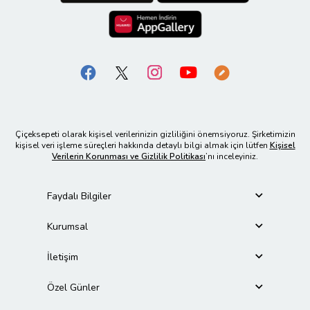
Çiçeksepeti olarak kişisel verilerinizin gizliliğini önemsiyoruz. Şirketimizin
kişisel veri işleme süreçleri hakkında detaylı bilgi almak için lütfen
Kişisel
Verilerin Korunması ve Gizlilik Politikası
’nı inceleyiniz.
Faydalı Bilgiler
Kurumsal
İletişim
Özel Günler