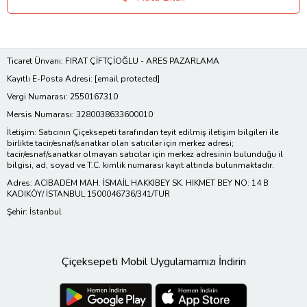
Ticaret Ünvanı: FIRAT ÇİFTÇİOĞLU - ARES PAZARLAMA
Kayıtlı E-Posta Adresi:
[email protected]
Vergi Numarası: 2550167310
Mersis Numarası: 3280038633600010
İletişim: Satıcının Çiçeksepeti tarafından teyit edilmiş iletişim bilgileri ile
birlikte tacir/esnaf/sanatkar olan satıcılar için merkez adresi;
tacir/esnaf/sanatkar olmayan satıcılar için merkez adresinin bulunduğu il
bilgisi, ad, soyad ve T.C. kimlik numarası kayıt altında bulunmaktadır.
Adres: ACIBADEM MAH. İSMAİL HAKKIBEY SK. HIKMET BEY NO: 14 B
KADIKÖY/ İSTANBUL 1500046736/341/TUR
Şehir: İstanbul
Çiçeksepeti Mobil Uygulamamızı İndirin