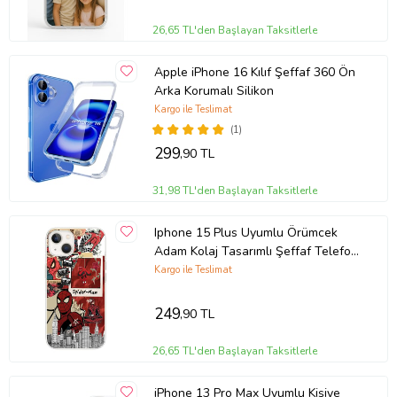
26,65 TL'den Başlayan Taksitlerle
Apple iPhone 16 Kılıf Şeffaf 360 Ön
Arka Korumalı Silikon
Kargo ile Teslimat
(1)
299
,90 TL
31,98 TL'den Başlayan Taksitlerle
Iphone 15 Plus Uyumlu Örümcek
Adam Kolaj Tasarımlı Şeffaf Telefon
Kılıfı
Kargo ile Teslimat
249
,90 TL
26,65 TL'den Başlayan Taksitlerle
iPhone 13 Pro Max Uyumlu Kişiye