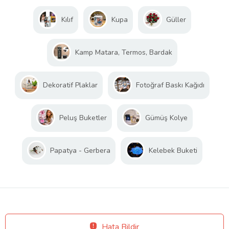
Kılıf
Kupa
Güller
Kamp Matara, Termos, Bardak
Dekoratif Plaklar
Fotoğraf Baskı Kağıdı
Peluş Buketler
Gümüş Kolye
Papatya - Gerbera
Kelebek Buketi
Hata Bildir