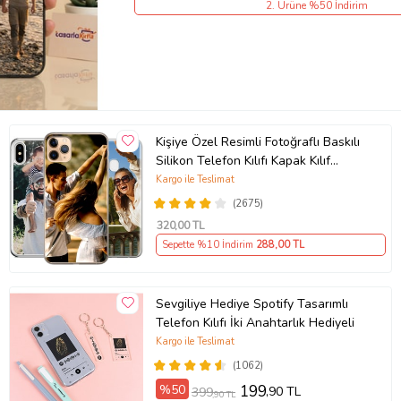
2. Ürüne %50 İndirim
Kişiye Özel Resimli Fotoğraflı Baskılı
Silikon Telefon Kılıfı Kapak Kılıf
(Telefon Modelleri Açıklamada)
Kargo ile Teslimat
(2675)
320
,00 TL
Sepette %10 İndirim
288
,00 TL
Sevgiliye Hediye Spotify Tasarımlı
Telefon Kılıfı İki Anahtarlık Hediyeli
Kargo ile Teslimat
(1062)
%50
199
,90 TL
399
,90 TL