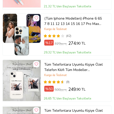
21,32 TL'den Başlayan Taksitlerle
(Tüm Iphone Modelleri) iPhone 6 6S
7 8 11 12 13 14 15 16 17 Pro Max
Plus Mini Kişiye Özel Resimli
Kargo ile Teslimat
Fotoğraflı Kılıf
(42)
%17
274
,90 TL
329
,90 TL
29,32 TL'den Başlayan Taksitlerle
Tüm Telefonlara Uyumlu Kişiye Özel
Telefon Kılıfı Tüm Modeller
Açıklamada
Kargo ile Teslimat
(9)
%50
249
,90 TL
500
,00 TL
26,65 TL'den Başlayan Taksitlerle
Tüm Telefonlara Uyumlu Kişiye Özel