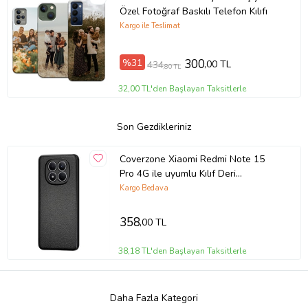
Özel Fotoğraf Baskılı Telefon Kılıfı
Kargo ile Teslimat
%31
300
,00 TL
434
,80 TL
32,00 TL'den Başlayan Taksitlerle
Son Gezdikleriniz
Coverzone Xiaomi Redmi Note 15
Pro 4G ile uyumlu Kılıf Deri
Görünümlü Thermax Silikon kılıf
Kargo Bedava
Kamera Korumalı Kompakt Tasarım
Redmi Note 15 Pro 4G için Deri
358
,00 TL
Görünüm Kapak Siyah
38,18 TL'den Başlayan Taksitlerle
Daha Fazla Kategori