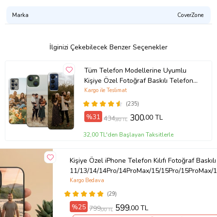
Marka
CoverZone
İlginizi Çekebilecek Benzer Seçenekler
Tüm Telefon Modellerine Uyumlu
Kişiye Özel Fotoğraf Baskılı Telefon
Kılıfı
Kargo ile Teslimat
(235)
%31
300
,00 TL
434
,80 TL
32,00 TL'den Başlayan Taksitlerle
Kişiye Özel iPhone Telefon Kılıfı Fotoğraf Baskılı
11/13/14/14Pro/14ProMax/15/15Pro/15ProMax/1
Kargo Bedava
(29)
%25
599
,00 TL
799
,00 TL