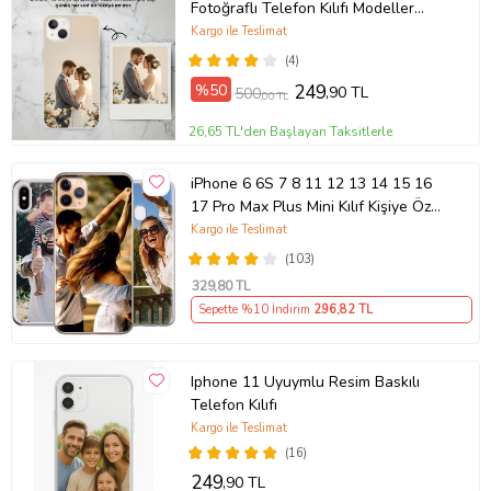
Fotoğraflı Telefon Kılıfı Modeller
Açıklamada
Kargo ile Teslimat
(4)
%50
249
,90 TL
500
,00 TL
26,65 TL'den Başlayan Taksitlerle
iPhone 6 6S 7 8 11 12 13 14 15 16
17 Pro Max Plus Mini Kılıf Kişiye Özel
Resimli Fotoğraflı Silikon
Kargo ile Teslimat
(103)
329
,80 TL
Sepette %10 İndirim
296
,82 TL
Iphone 11 Uyuymlu Resim Baskılı
Telefon Kılıfı
Kargo ile Teslimat
(16)
249
,90 TL