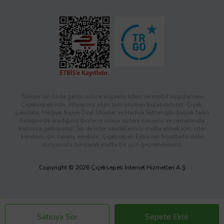
Türkiye’nin önde gelen online alışveriş sitesi ve mobil uygulaması
Çiçeksepeti’nde, ihtiyacınız olan tüm ürünleri bulabilirsiniz. Çiçek,
Çikolata, Hediye, Kişiye Özel Ürünler ve Hediye Setleri gibi birçok farklı
kategoride aradığınız binlerce ürünü sizlere sunuyor ve zamanında
kapınıza getiriyoruz! Siz de ister sevdiklerinizi mutlu etmek için, ister
kendiniz için sipariş verebilir; Çiçeksepeti Extra’nın fırsatlarla dolu
dünyasıyla tanışarak mutlu bir gün geçirebilirsiniz.
Copyright © 2026 Çiçeksepeti İnternet Hizmetleri A.Ş
Satıcıya Sor
Sepete Ekle