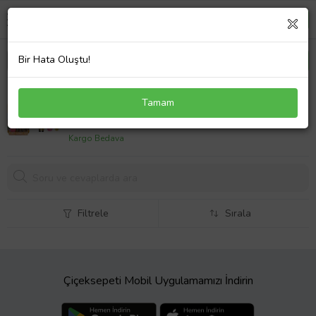
Bir Hata Oluştu!
Cry Babies MT Gold Serisi Bebeği Lady CYM19000-
Tamam
3
1070,
68 TL
Kargo Bedava
Filtrele
Sırala
Çiçeksepeti Mobil Uygulamamızı İndirin