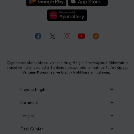
Çiçeksepeti olarak kişisel verilerinizin gizliliğini önemsiyoruz. Şirketimizin
kişisel veri işleme süreçleri hakkında detaylı bilgi almak için lütfen
Kişisel
Verilerin Korunması ve Gizlilik Politikası
’nı inceleyiniz.
Faydalı Bilgiler
Kurumsal
İletişim
Özel Günler