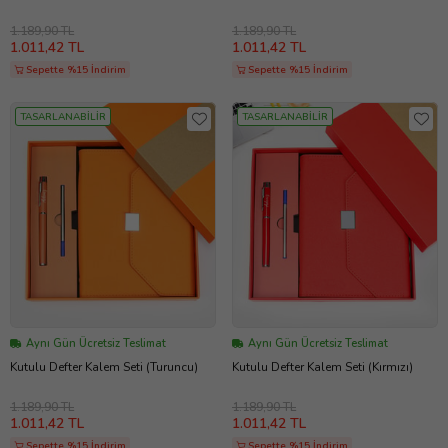
1.189,90 TL
1.189,90 TL
1.011,42 TL
1.011,42 TL
Sepette %15 İndirim
Sepette %15 İndirim
TASARLANABİLİR
TASARLANABİLİR
Aynı Gün Ücretsiz Teslimat
Aynı Gün Ücretsiz Teslimat
Kutulu Defter Kalem Seti (Turuncu)
Kutulu Defter Kalem Seti (Kırmızı)
1.189,90 TL
1.189,90 TL
1.011,42 TL
1.011,42 TL
Sepette %15 İndirim
Sepette %15 İndirim