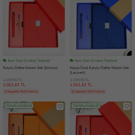
Aynı Gün Ücretsiz Teslimat
Aynı Gün Ücretsiz Teslimat
Kutulu Defter Kalem Seti (Kırmızı)
Kişiye Özel Kutulu Defter Kalem Seti
(Lacivert)
1.189,90 TL
1.189,90 TL
1.011,42 TL
1.011,42 TL
Sepette %15 İndirim
Sepette %15 İndirim
TASARLANABİLİR
TASARLANABİLİR