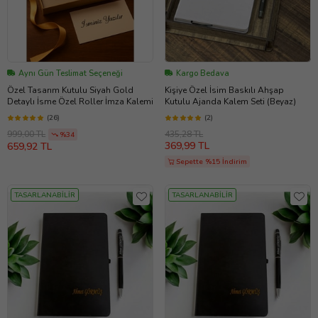
Aynı Gün Teslimat Seçeneği
Kargo Bedava
Özel Tasarım Kutulu Siyah Gold
Kişiye Özel İsim Baskılı Ahşap
Detaylı İsme Özel Roller İmza Kalemi
Kutulu Ajanda Kalem Seti (Beyaz)
(26)
(2)
435,28 TL
999,00 TL
%34
369,99 TL
659,92 TL
Sepette %15 İndirim
TASARLANABİLİR
TASARLANABİLİR