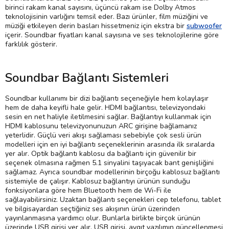
birinci rakam kanal sayısını, üçüncü rakam ise Dolby Atmos
teknolojisinin varlığını temsil eder. Bazı ürünler, film müziğini ve
müziği etkileyen derin basları hissetmeniz için ekstra bir
subwoofer
içerir. Soundbar fiyatları kanal sayısına ve ses teknolojilerine göre
farklılık gösterir.
Soundbar Bağlantı Sistemleri
Soundbar kullanımı bir dizi bağlantı seçeneğiyle hem kolaylaşır
hem de daha keyifli hale gelir. HDMI bağlantısı, televizyondaki
sesin en net haliyle iletilmesini sağlar. Bağlantıyı kullanmak için
HDMI kablosunu televizyonunuzun ARC girişine bağlamanız
yeterlidir. Güçlü veri akışı sağlaması sebebiyle çok sesli ürün
modelleri için en iyi bağlantı seçeneklerinin arasında ilk sıralarda
yer alır. Optik bağlantı kablosu da bağlantı için güvenilir bir
seçenek olmasına rağmen 5.1 sinyalini taşıyacak bant genişliğini
sağlamaz. Ayrıca soundbar modellerinin birçoğu kablosuz bağlantı
sistemiyle de çalışır. Kablosuz bağlantıyı ürünün sunduğu
fonksiyonlara göre hem Bluetooth hem de Wi-Fi ile
sağlayabilirsiniz. Uzaktan bağlantı seçenekleri cep telefonu, tablet
ve bilgisayardan seçtiğiniz ses akışının ürün üzerinden
yayınlanmasına yardımcı olur. Bunlarla birlikte birçok ürünün
üzerinde USB girişi yer alır. USB girişi, aygıt yazılımın güncellenmesi