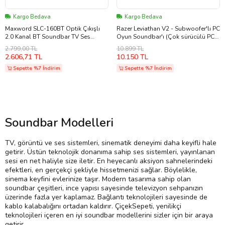
Kargo Bedava
Kargo Bedava
Maxword SLC-160BT Optik Çıkışlı
Razer Leviathan V2 - Subwoofer'lı PC
2.0 Kanal BT Soundbar TV Ses
Oyun Soundbar'ı (Çok sürücülü PC
Sistemi 160W (79x8x6 cm) Teşhir
Soundbar ve Subwoofer, THX
2.799,00 TL
10.899 TL
Spatial Audio, Bluetooth 5.2,
2.606,71 TL
10.150 TL
Sepette %7 İndirim
Sepette %7 İndirim
Soundbar Modelleri
TV, görüntü ve ses sistemleri, sinematik deneyimi daha keyifli hale
getirir. Üstün teknolojik donanıma sahip ses sistemleri, yayınlanan
sesi en net haliyle size iletir. En heyecanlı aksiyon sahnelerindeki
efektleri, en gerçekçi şekliyle hissetmenizi sağlar. Böylelikle,
sinema keyfini evlerinize taşır. Modern tasarıma sahip olan
soundbar çeşitleri, ince yapısı sayesinde televizyon sehpanızın
üzerinde fazla yer kaplamaz. Bağlantı teknolojileri sayesinde de
kablo kalabalığını ortadan kaldırır. ÇiçekSepeti, yenilikçi
teknolojileri içeren en iyi soundbar modellerini sizler için bir araya
getirir.