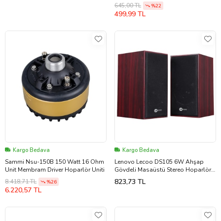
645,00 TL
%22
499,99 TL
Kargo Bedava
Kargo Bedava
Sammi Nsu-150B 150 Watt 16 Ohm
Lenovo Lecoo DS105 6W Ahşap
Unit Membram Driver Hoparlör Uniti
Gövdeli Masaüstü Stereo Hoparlör -
USB + 3.5mm Jack Girişli PC
823,73 TL
8.418,71 TL
%26
Hoparlörü
6.220,57 TL