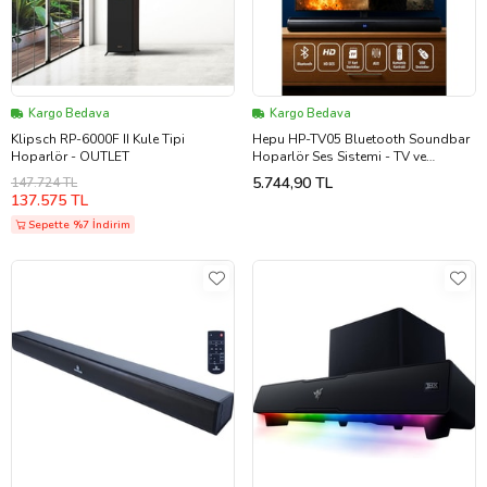
Kargo Bedava
Kargo Bedava
Klipsch RP-6000F II Kule Tipi
Hepu HP-TV05 Bluetooth Soundbar
Hoparlör - OUTLET
Hoparlör Ses Sistemi - TV ve
Bilgisayar Uyumlu Ev Sinema
5.744,90 TL
147.724 TL
Sistemi
137.575 TL
Sepette %7 İndirim