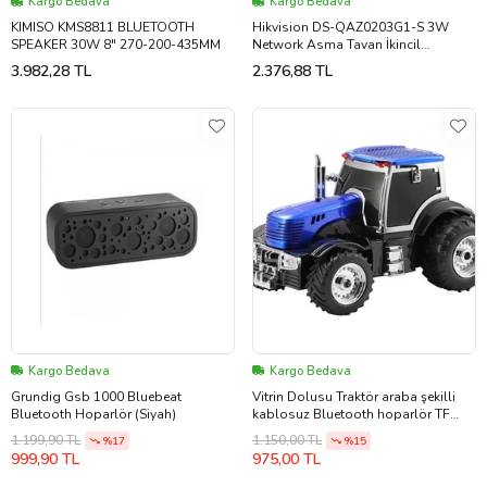
Kargo Bedava
Kargo Bedava
KIMISO KMS8811 BLUETOOTH
Hikvision DS-QAZ0203G1-S 3W
SPEAKER 30W 8" 270-200-435MM
Network Asma Tavan İkincil
Hoparlörü
3.982,28 TL
2.376,88 TL
Kargo Bedava
Kargo Bedava
Grundig Gsb 1000 Bluebeat
Vitrin Dolusu Traktör araba şekilli
Bluetooth Hoparlör (Siyah)
kablosuz Bluetooth hoparlör TF
USB FM AUX ile TWS özçekim LED
1.199,90 TL
1.150,00 TL
%17
%15
ışık tip C şarj
999,90 TL
975,00 TL