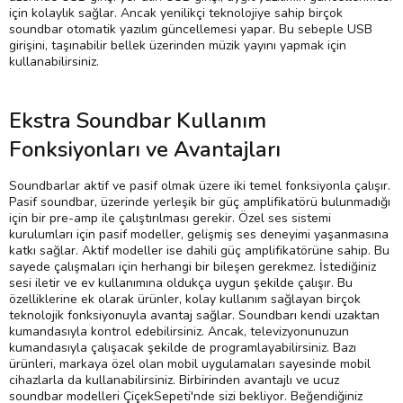
için kolaylık sağlar. Ancak yenilikçi teknolojiye sahip birçok
soundbar otomatik yazılım güncellemesi yapar. Bu sebeple USB
girişini, taşınabilir bellek üzerinden müzik yayını yapmak için
kullanabilirsiniz.
Ekstra Soundbar Kullanım
Fonksiyonları ve Avantajları
Soundbarlar aktif ve pasif olmak üzere iki temel fonksiyonla çalışır.
Pasif soundbar, üzerinde yerleşik bir güç amplifikatörü bulunmadığı
için bir pre-amp ile çalıştırılması gerekir. Özel ses sistemi
kurulumları için pasif modeller, gelişmiş ses deneyimi yaşanmasına
katkı sağlar. Aktif modeller ise dahili güç amplifikatörüne sahip. Bu
sayede çalışmaları için herhangi bir bileşen gerekmez. İstediğiniz
sesi iletir ve ev kullanımına oldukça uygun şekilde çalışır. Bu
özelliklerine ek olarak ürünler, kolay kullanım sağlayan birçok
teknolojik fonksiyonuyla avantaj sağlar. Soundbarı kendi uzaktan
kumandasıyla kontrol edebilirsiniz. Ancak, televizyonunuzun
kumandasıyla çalışacak şekilde de programlayabilirsiniz. Bazı
ürünleri, markaya özel olan mobil uygulamaları sayesinde mobil
cihazlarla da kullanabilirsiniz. Birbirinden avantajlı ve ucuz
soundbar modelleri ÇiçekSepeti'nde sizi bekliyor. Beğendiğiniz