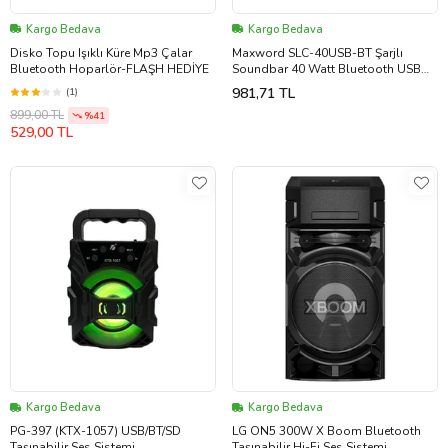
Kargo Bedava
Kargo Bedava
Disko Topu Işıklı Küre Mp3 Çalar
Maxword SLC-40USB-BT Şarjlı
Bluetooth Hoparlör-FLAŞH HEDİYE
Soundbar 40 Watt Bluetooth USB
Şarjlı (46x7x6 cm)
981,71 TL
(1)
899,00 TL
%41
529,00 TL
Kargo Bedava
Kargo Bedava
PG-397 (KTX-1057) USB/BT/SD
LG ON5 300W X Boom Bluetooth
Taşınabilir Ses Sistemi
Taşınabilir Hi-Fi Ses Sistemi