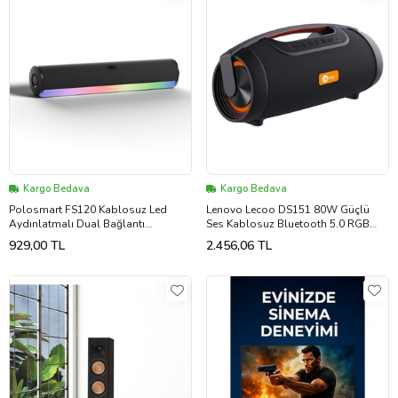
Kargo Bedava
Kargo Bedava
Polosmart FS120 Kablosuz Led
Lenovo Lecoo DS151 80W Güçlü
Aydınlatmalı Dual Bağlantı
Ses Kablosuz Bluetooth 5.0 RGB
Soundbar Siyah
Boombox Hoparlör
929,00 TL
2.456,06 TL