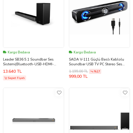
Kargo Bedava
Kargo Bedava
Leader SB36 5.1 Soundbar Ses
SADA V-111 Güçlü Baslı Kablolu
Sistemi(Bluetooth-USB-HDMI-
Soundbar USB TV PC Stereo Ses
Optik-FM) (Siyah)
Sistemi 3.5mm
13.640 TL
1.199,00 TL
%17
999,00 TL
Sepet Fiyatı