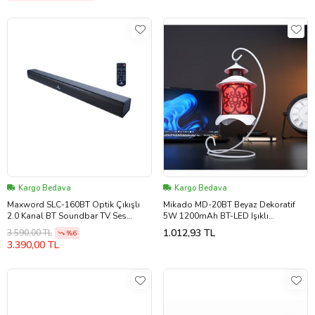
Kargo Bedava
Kargo Bedava
Maxword SLC-160BT Optik Çıkışlı
Mikado MD-20BT Beyaz Dekoratif
2.0 Kanal BT Soundbar TV Ses
5W 1200mAh BT-LED Işıklı
Sistemi 160W (79x8x6 cm)
Bluetooth Hoparlör
1.012,93 TL
3.590,00 TL
%6
3.390,00 TL