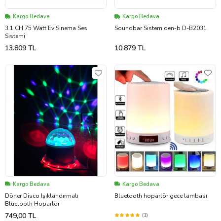
Kargo Bedava
Kargo Bedava
3.1 CH 75 Watt Ev Sinema Ses
Soundbar Sistem den-b D-B2031
Sistemi
13.809 TL
10.879 TL
Kargo Bedava
Kargo Bedava
Döner Disco Işıklandırmalı
Bluetooth hoparlör gece lambası
Bluetooth Hoparlör
749,00 TL
(1)