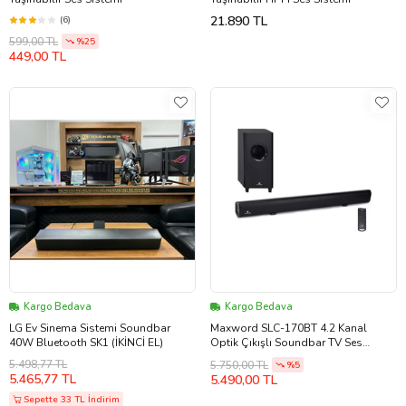
21.890 TL
(6)
599,00 TL
%25
449,00 TL
Kargo Bedava
Kargo Bedava
LG Ev Sinema Sistemi Soundbar
Maxword SLC-170BT 4.2 Kanal
40W Bluetooth SK1 (İKİNCİ EL)
Optik Çıkışlı Soundbar TV Ses
Sistemi + Subwoofer 170W+130W
5.498,77 TL
5.750,00 TL
%5
5.465,77 TL
5.490,00 TL
Sepette 33 TL İndirim