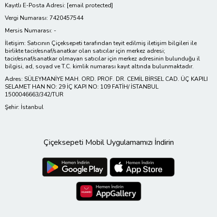
Kayıtlı E-Posta Adresi:
[email protected]
Vergi Numarası: 7420457544
Mersis Numarası: -
İletişim: Satıcının Çiçeksepeti tarafından teyit edilmiş iletişim bilgileri ile
birlikte tacir/esnaf/sanatkar olan satıcılar için merkez adresi;
tacir/esnaf/sanatkar olmayan satıcılar için merkez adresinin bulunduğu il
bilgisi, ad, soyad ve T.C. kimlik numarası kayıt altında bulunmaktadır.
Adres: SÜLEYMANİYE MAH. ORD. PROF. DR. CEMİL BİRSEL CAD. ÜÇ KAPILI
SELAMET HAN NO: 29 İÇ KAPI NO: 109 FATİH/ İSTANBUL
1500046663/342/TUR
Şehir: İstanbul
Çiçeksepeti Mobil Uygulamamızı İndirin