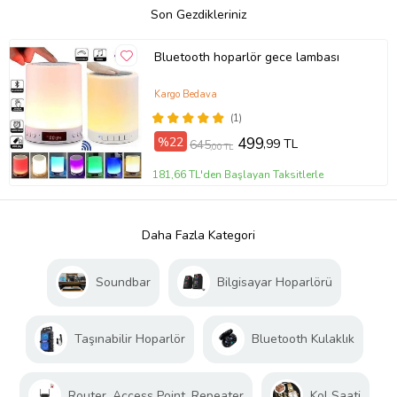
Son Gezdikleriniz
Bluetooth hoparlör gece lambası
Kargo Bedava
(1)
%22
499
,99 TL
645
,00 TL
181,66 TL'den Başlayan Taksitlerle
Daha Fazla Kategori
Soundbar
Bilgisayar Hoparlörü
Taşınabilir Hoparlör
Bluetooth Kulaklık
Router, Access Point, Repeater
Kol Saati