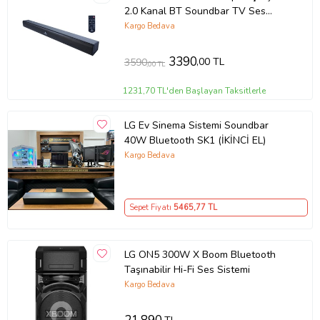
2.0 Kanal BT Soundbar TV Ses
Sistemi 160W (79x8x6 cm)
Kargo Bedava
3390
,00 TL
3590
,00 TL
1231,70 TL'den Başlayan Taksitlerle
LG Ev Sinema Sistemi Soundbar
40W Bluetooth SK1 (İKİNCİ EL)
Kargo Bedava
Sepet Fiyatı
5465
,77 TL
LG ON5 300W X Boom Bluetooth
Taşınabilir Hi-Fi Ses Sistemi
Kargo Bedava