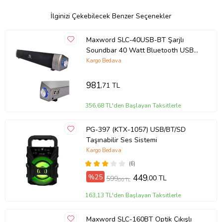
İlginizi Çekebilecek Benzer Seçenekler
Maxword SLC-40USB-BT Şarjlı
Soundbar 40 Watt Bluetooth USB
Şarjlı (46x7x6 cm)
Kargo Bedava
981
,71 TL
356,68 TL'den Başlayan Taksitlerle
PG-397 (KTX-1057) USB/BT/SD
Taşınabilir Ses Sistemi
Kargo Bedava
(6)
%25
449
,00 TL
599
,00 TL
163,13 TL'den Başlayan Taksitlerle
Maxword SLC-160BT Optik Çıkışlı