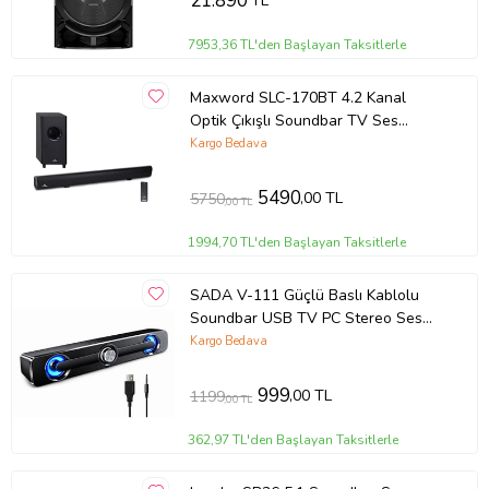
21.890
TL
7953,36 TL'den Başlayan Taksitlerle
Maxword SLC-170BT 4.2 Kanal
Optik Çıkışlı Soundbar TV Ses
Sistemi + Subwoofer 170W+130W
Kargo Bedava
5490
,00 TL
5750
,00 TL
1994,70 TL'den Başlayan Taksitlerle
SADA V-111 Güçlü Baslı Kablolu
Soundbar USB TV PC Stereo Ses
Sistemi 3.5mm
Kargo Bedava
999
,00 TL
1199
,00 TL
362,97 TL'den Başlayan Taksitlerle