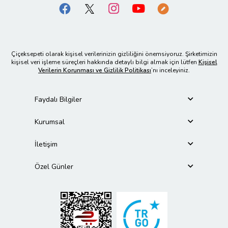
Çiçeksepeti olarak kişisel verilerinizin gizliliğini önemsiyoruz. Şirketimizin
kişisel veri işleme süreçleri hakkında detaylı bilgi almak için lütfen
Kişisel
Verilerin Korunması ve Gizlilik Politikası
’nı inceleyiniz.
Faydalı Bilgiler
Kurumsal
İletişim
Özel Günler