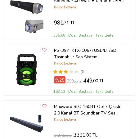
Soundbar 40 Watt Bluetooth USB
Şarjlı (46x7x6 cm)
Kargo Bedava
981
,71 TL
356,68 TL'den Başlayan Taksitlerle
PG-397 (KTX-1057) USB/BT/SD
Taşınabilir Ses Sistemi
Kargo Bedava
(6)
%25
449
,00 TL
599
,00 TL
163,13 TL'den Başlayan Taksitlerle
Maxword SLC-160BT Optik Çıkışlı
2.0 Kanal BT Soundbar TV Ses
Sistemi 160W (79x8x6 cm)
Kargo Bedava
3390
,00 TL
3590
,00 TL