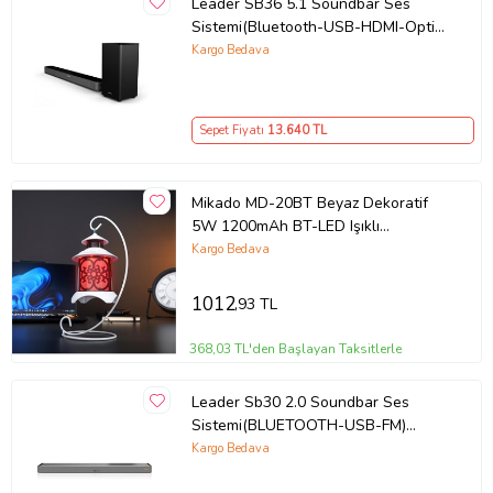
Leader SB36 5.1 Soundbar Ses
Sistemi(Bluetooth-USB-HDMI-Optik-
FM) (Siyah)
Kargo Bedava
Sepet Fiyatı
13.640
TL
Mikado MD-20BT Beyaz Dekoratif
5W 1200mAh BT-LED Işıklı
Bluetooth Hoparlör
Kargo Bedava
1012
,93 TL
368,03 TL'den Başlayan Taksitlerle
Leader Sb30 2.0 Soundbar Ses
Sistemi(BLUETOOTH-USB-FM)
(Siyah)
Kargo Bedava