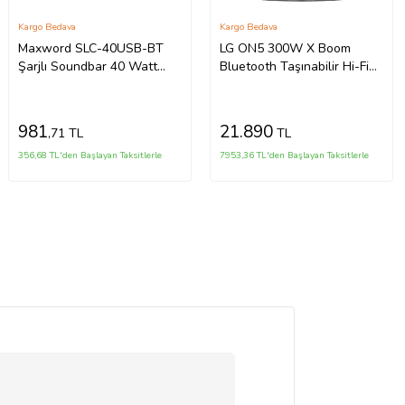
Kargo Bedava
Kargo Bedava
Maxword SLC-40USB-BT
LG ON5 300W X Boom
Şarjlı Soundbar 40 Watt
Bluetooth Taşınabilir Hi-Fi
Bluetooth USB
Ses Sistemi
Şarjlı (46x7x6 cm)
981
21.890
,71 TL
TL
356,68 TL'den Başlayan Taksitlerle
7953,36 TL'den Başlayan Taksitlerle