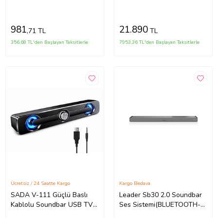
Bluetooth USB
Ses Sistemi
Şarjlı (46x7x6 cm)
981
21.890
,71 TL
TL
356,68 TL'den Başlayan Taksitlerle
7953,36 TL'den Başlayan Taksitlerle
Ücretsiz / 24 Saatte Kargo
Kargo Bedava
SADA V-111 Güçlü Baslı
Leader Sb30 2.0 Soundbar
Kablolu Soundbar USB TV
Ses Sistemi(BLUETOOTH-
PC Stereo Ses Sistemi
USB-FM) (Siyah)