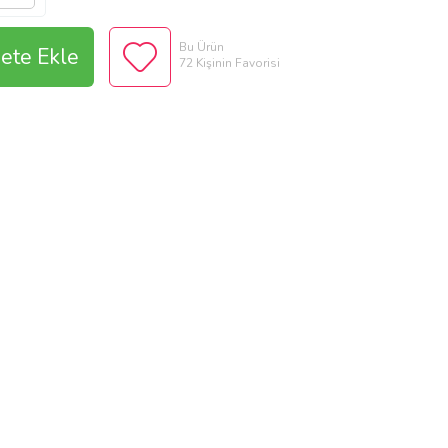
Bu Ürün
ete Ekle
72 Kişinin Favorisi