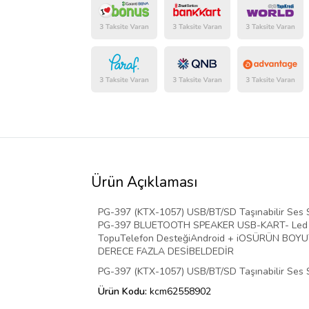
Ürün Açıklaması
PG-397 (KTX-1057) USB/BT/SD Taşınabilir Ses 
PG-397 BLUETOOTH SPEAKER USB-KART- Led Tipi
TopuTelefon DesteğiAndroid + iOSÜRÜN BO
DERECE FAZLA DESİBELDEDİR
PG-397 (KTX-1057) USB/BT/SD Taşınabilir Ses Si
Ürün Kodu:
kcm62558902