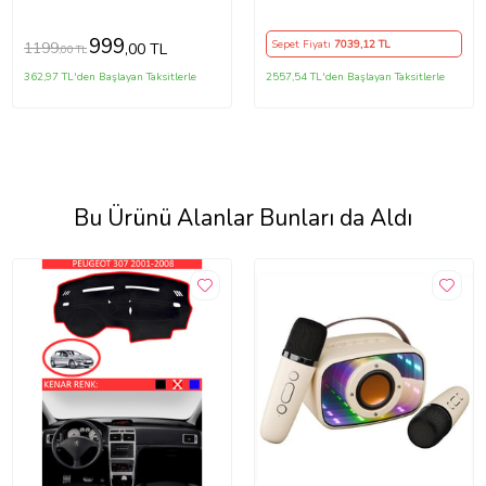
3.5mm
999
Sepet Fiyatı
7039
,12 TL
1199
,00 TL
,00 TL
362,97 TL'den Başlayan Taksitlerle
2557,54 TL'den Başlayan Taksitlerle
Bu Ürünü Alanlar Bunları da Aldı