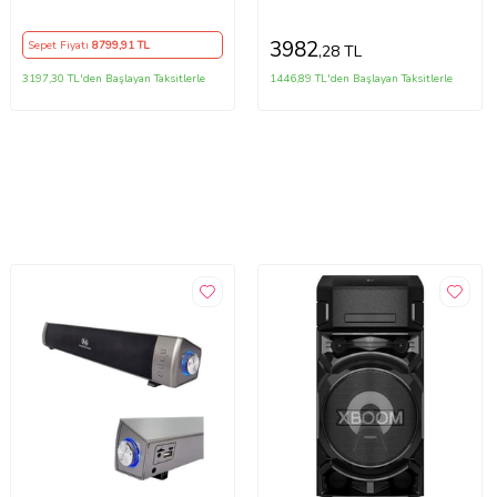
3982
Sepet Fiyatı
8799
,91 TL
,28 TL
3197,30 TL'den Başlayan Taksitlerle
1446,89 TL'den Başlayan Taksitlerle