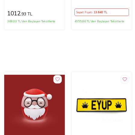
Hoparlör
(Siyah)
1012
Sepet Fiyatı
13.640
TL
,93 TL
368,03 TL'den Başlayan Taksitlerle
4955,86 TL'den Başlayan Taksitlerle