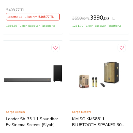
SK1 (İKİNCİ EL)
Soundbar TV Ses Sistemi
160W (79x8x6 cm)
5498
,77 TL
3390
Sepette 33 TL İndirim
5465
,77 TL
3590
,00 TL
,00 TL
1985,89 TL'den Başlayan Taksitlerle
1231,70 TL'den Başlayan Taksitlerle
Kargo Bedava
Kargo Bedava
Leader Sb-33 1.1 Soundbar
KIMISO KMS8811
Ev Sinema Sistemi (Siyah)
BLUETOOTH SPEAKER 30W
8" 270-200-435MM