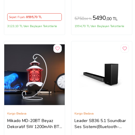
Radyo 33-45-78 Plaklar
TV Ses Sistemi +
Çalar Pikap
Subwoofer 170W+130W
5490
Sepet Fiyatı
8595
,70 TL
5750
,00 TL
,00 TL
3123,10 TL'den Başlayan Taksitlerle
1994,70 TL'den Başlayan Taksitlerle
Kargo Bedava
Kargo Bedava
Mikado MD-20BT Beyaz
Leader SB36 5.1 Soundbar
Dekoratif 5W 1200mAh BT-
Ses Sistemi(Bluetooth-
LED Işıklı Bluetooth
USB-HDMI-Optik-FM)