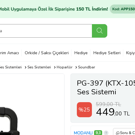
rim Amacı
Orkide / Saksı Çiçekleri
Hediye
Hediye Setleri
Kişi
es Sistemleri
Ses Sistemleri
Hoparlör
Soundbar
PG-397 (KTX-105
Ses Sistemi
599,00 TL
449
%25
,00 TL
MODANLI
9,3
Soru & 