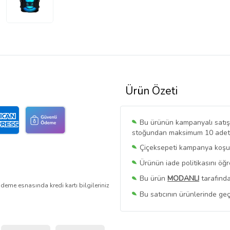
Ürün Özeti
Bu ürünün kampanyalı satışı 
stoğundan maksimum 10 adet sa
Çiçeksepeti kampanya koşull
Ürünün iade politikasını öğ
Bu ürün
MODANLI
tarafında
deme esnasında kredi kartı bilgileriniz
Bu satıcının ürünlerinde geç
Bu Satıcının
Tüm Ürünlerini
Ürün sayfasında gördüğünüz f