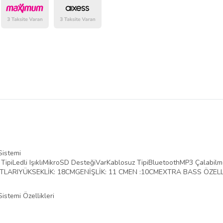
belirlenmektedir.
Sistemi
Ledli IşıklıMikroSD DesteğiVarKablosuz TipiBluetoothMP3 Çalabilm
YUTLARIYÜKSEKLİK: 18CMGENİŞLİK: 11 CMEN :10CMEXTRA BASS ÖZ
stemi Özellikleri