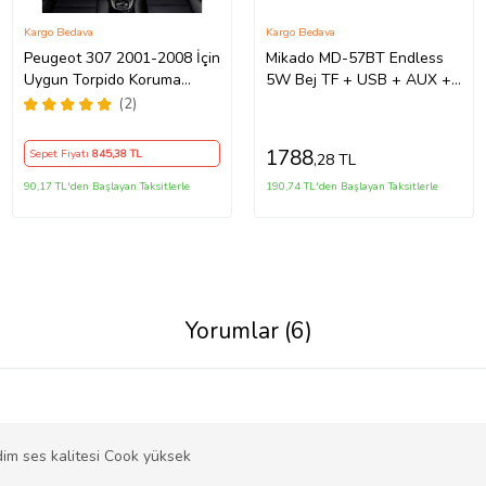
Kargo Bedava
Kargo Bedava
Peugeot 307 2001-2008 İçin
Mikado MD-57BT Endless
Uygun Torpido Koruma
5W Bej TF + USB + AUX +
Halısı Siyah Kenar Renk
BT Destekli 2 Wireless
(2)
Kırmızı
Karaoke Mikrofon 1200mAh
1788
Sepet Fiyatı
845
,38 TL
,28 TL
90,17 TL'den Başlayan Taksitlerle
190,74 TL'den Başlayan Taksitlerle
Yorumlar (6)
im ses kalitesi Cook yüksek