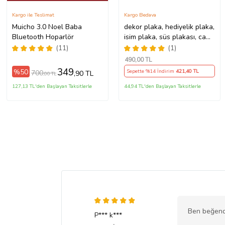
Kargo ile Teslimat
Kargo Bedava
Muicho 3.0 Noel Baba
dekor plaka, hediyelik plaka,
Bluetooth Hoparlör
isim plaka, süs plakası, cam
önü plakası, tırcı plakası
(11)
(1)
(Sarı-Siyah)
490
,00 TL
349
%50
Sepette %14 İndirim
421
,40 TL
700
,90 TL
,00 TL
127,13 TL'den Başlayan Taksitlerle
44,94 TL'den Başlayan Taksitlerle
Ben beğend
P*** k***