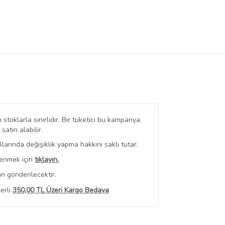
stoklarla sınırlıdır. Bir tüketici bu kampanya
tın alabilir.
arında değişiklik yapma hakkını saklı tutar.
renmek için
tıklayın.
n gönderilecektir.
erli
350,00 TL Üzeri Kargo Bedava
 Görüntüle
iyat bilgileri, satıcı tarafından