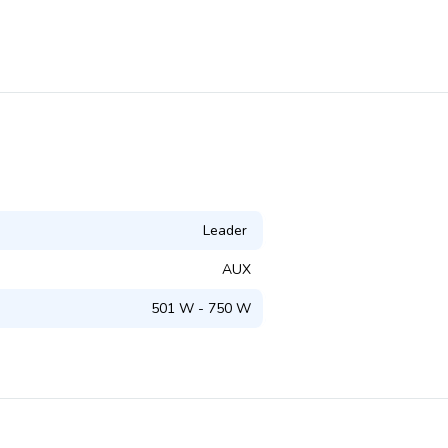
Leader
AUX
501 W - 750 W