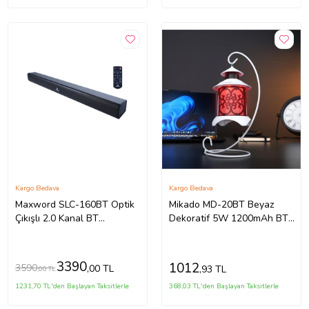
Kargo Bedava
Kargo Bedava
Maxword SLC-160BT Optik
Mikado MD-20BT Beyaz
Çıkışlı 2.0 Kanal BT
Dekoratif 5W 1200mAh BT-
Soundbar TV Ses Sistemi
LED Işıklı Bluetooth
160W (79x8x6 cm)
Hoparlör
3390
1012
3590
,00 TL
,93 TL
,00 TL
1231,70 TL'den Başlayan Taksitlerle
368,03 TL'den Başlayan Taksitlerle