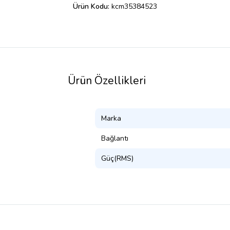
Ürün Kodu:
kcm35384523
Ürün Özellikleri
Marka
Bağlantı
Güç(RMS)