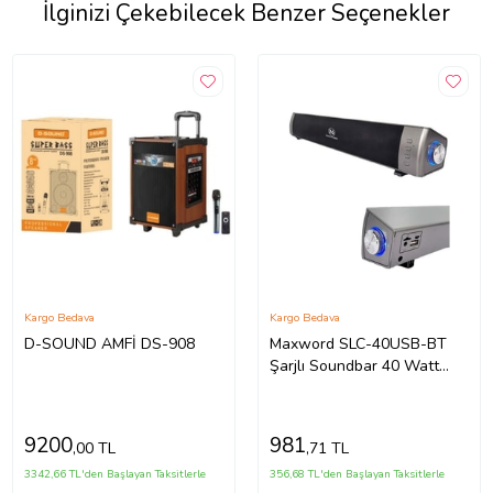
İlginizi Çekebilecek Benzer Seçenekler
Kargo Bedava
Kargo Bedava
D-SOUND AMFİ DS-908
Maxword SLC-40USB-BT
Şarjlı Soundbar 40 Watt
Bluetooth USB
Şarjlı (46x7x6 cm)
9200
981
,00 TL
,71 TL
3342,66 TL'den Başlayan Taksitlerle
356,68 TL'den Başlayan Taksitlerle