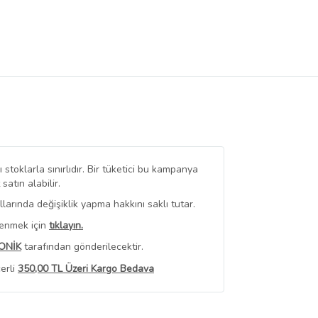
stoklarla sınırlıdır. Bir tüketici bu kampanya
tın alabilir.
arında değişiklik yapma hakkını saklı tutar.
renmek için
tıklayın.
ONİK
tarafından gönderilecektir.
erli
350,00 TL Üzeri Kargo Bedava
 Görüntüle
iyat bilgileri, satıcı tarafından