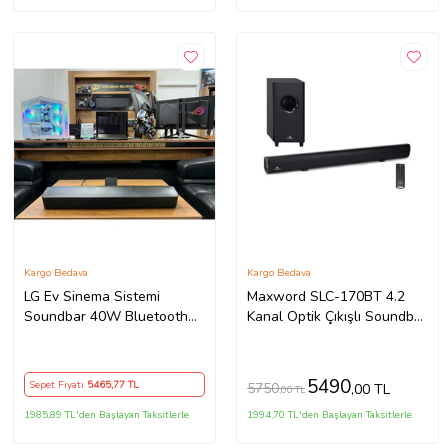
Kargo Bedava
Kargo Bedava
LG Ev Sinema Sistemi
Maxword SLC-170BT 4.2
Soundbar 40W Bluetooth
Kanal Optik Çıkışlı Soundbar
SK1 (İKİNCİ EL)
TV Ses Sistemi +
Subwoofer 170W+130W
5490
Sepet Fiyatı
5465
,77 TL
5750
,00 TL
,00 TL
1985,89 TL'den Başlayan Taksitlerle
1994,70 TL'den Başlayan Taksitlerle