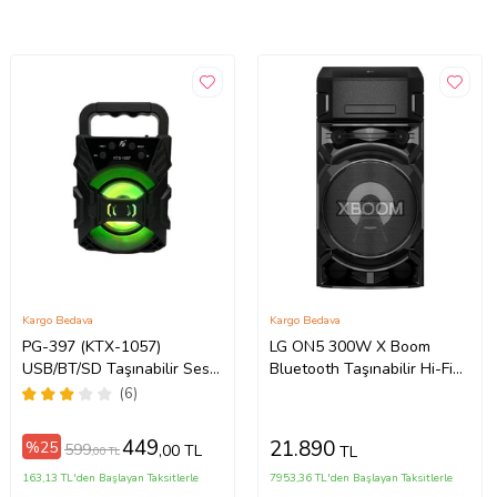
Kargo Bedava
Kargo Bedava
PG-397 (KTX-1057)
LG ON5 300W X Boom
USB/BT/SD Taşınabilir Ses
Bluetooth Taşınabilir Hi-Fi
Sistemi
Ses Sistemi
(6)
449
21.890
%25
599
,00 TL
TL
,00 TL
163,13 TL'den Başlayan Taksitlerle
7953,36 TL'den Başlayan Taksitlerle