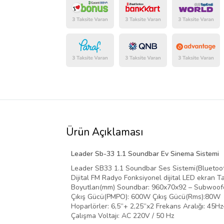
Ürün Açıklaması
Leader Sb-33 1.1 Soundbar Ev Sinema Sistemi
Leader SB33 1.1 Soundbar Ses Sistemi(Blueto
Dijital FM Radyo Fonksiyonel dijital LED ekran
Boyutları(mm) Soundbar: 960x70x92 – Subwoof
Çıkış Gücü(PMPO): 600W Çıkış Gücü(Rms):80W
Hoparlörler: 6,5”+ 2,25”x2 Frekans Aralığı: 45
Çalışma Voltajı: AC 220V / 50 Hz