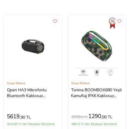
Kargo Bedava
Kargo Bedava
Qpen HA3 Mikrofonlu
Torima BOOMBOX680 Yeşil
Bluetooth Kablosuz
Kamuflaj IPX6 Kablosuz
Hoparlör (Siyah)
30W Bluetooth Hoparlör
Speaker
1290
5619
1650
,00 TL
,90 TL
,00 TL
2041,89 TL'den Başlayan Taksitlerle
468,70 TL'den Başlayan Taksitlerle