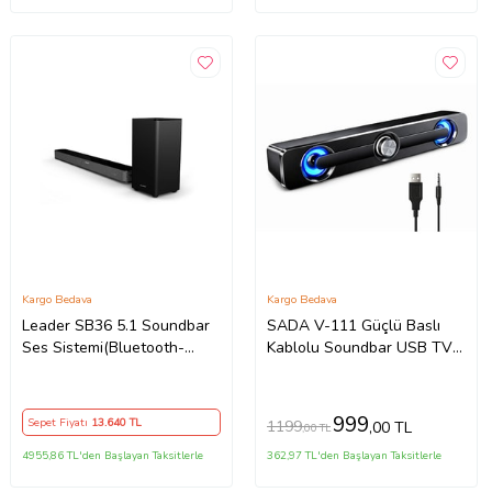
Kargo Bedava
Kargo Bedava
Leader SB36 5.1 Soundbar
SADA V-111 Güçlü Baslı
Ses Sistemi(Bluetooth-
Kablolu Soundbar USB TV
USB-HDMI-Optik-FM)
PC Stereo Ses Sistemi
(Siyah)
3.5mm
999
Sepet Fiyatı
13.640
TL
1199
,00 TL
,00 TL
4955,86 TL'den Başlayan Taksitlerle
362,97 TL'den Başlayan Taksitlerle