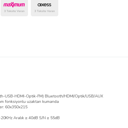
belirlenmektedir.
oth-USB-HDMI-Optik-FM) Bluetooth/HDMI/Optik/USB/AUX
 Tam fonksiyonlu uzaktan kumanda
er: 60x350x215
Hz-20KHz Aralık ≥ 40dB S/N ≥ 55dB