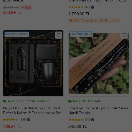
(Çok Renkli)
Sıkma Kehribar Tesbih + İsimli Kutu
(40)
257,58 TL
%13
223,99 TL
2.750,00 TL
2000 TL ve Üzeri 100 TL İndirim
EN ÇOK SATAN
FAVORİ ÜRÜN
Aynı Gün Ücretsiz Teslimat
Kargo ile Teslimat
Kişiye Özel Cüzdan & Siyah Kupa &
Sevgiliye Hediye Ahşap Kutulu Siyah
Defter & Kalem & Tesbih Hediye Seti
Hareli Tesbih
(195)
(54)
789,27 TL
345,00 TL