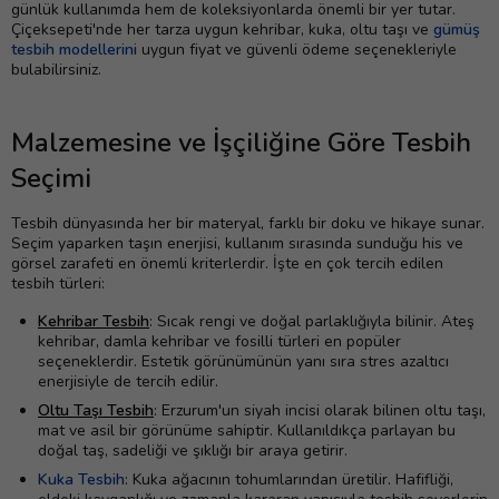
günlük kullanımda hem de koleksiyonlarda önemli bir yer tutar.
Çiçeksepeti'nde her tarza uygun kehribar, kuka, oltu taşı ve
gümüş
tesbih modellerini
uygun fiyat ve güvenli ödeme seçenekleriyle
bulabilirsiniz.
Malzemesine ve İşçiliğine Göre Tesbih
Seçimi
Tesbih dünyasında her bir materyal, farklı bir doku ve hikaye sunar.
Seçim yaparken taşın enerjisi, kullanım sırasında sunduğu his ve
görsel zarafeti en önemli kriterlerdir. İşte en çok tercih edilen
tesbih türleri:
Kehribar Tesbih
: Sıcak rengi ve doğal parlaklığıyla bilinir. Ateş
kehribar, damla kehribar ve fosilli türleri en popüler
seçeneklerdir. Estetik görünümünün yanı sıra stres azaltıcı
enerjisiyle de tercih edilir.
Oltu Taşı Tesbih
: Erzurum'un siyah incisi olarak bilinen oltu taşı,
mat ve asil bir görünüme sahiptir. Kullanıldıkça parlayan bu
doğal taş, sadeliği ve şıklığı bir araya getirir.
Kuka Tesbih
: Kuka ağacının tohumlarından üretilir. Hafifliği,