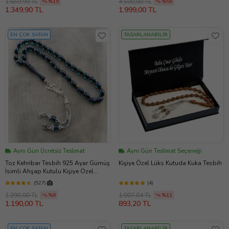
1.659,90 TL
4.500,00 TL
%19
%56
1.349,90 TL
1.999,00 TL
EN ÇOK SATAN
TASARLANABİLİR
Aynı Gün Ücretsiz Teslimat
Aynı Gün Teslimat Seçeneği
Toz Kehribar Tesbih 925 Ayar Gümüş
Kişiye Özel Lüks Kutuda Kuka Tesbih
İsimli Ahşap Kutulu Kişiye Özel
İsimli Tesbih
(527)
(4)
1.290,00 TL
1.007,04 TL
%8
%11
1.190,00 TL
893,20 TL
EN ÇOK SATAN
TASARLANABİLİR