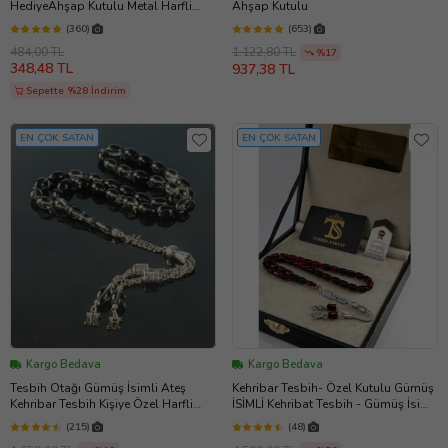
HediyeAhşap Kutulu Metal Harfli
Ahşap Kutulu
Doğal Hematit Stres Taşı Tesbih (Gri)
(360)
(653)
484,00 TL
1.122,80 TL
%17
348,48 TL
937,38 TL
Sepette %28 İndirim
EN ÇOK SATAN
EN ÇOK SATAN
Kargo Bedava
Kargo Bedava
Tesbih Otağı Gümüş İsimli Ateş
Kehribar Tesbih- Özel Kutulu Gümüş
Kehribar Tesbih Kişiye Özel Harfli
İSİMLİ Kehribat Tesbih - Gümüş İsimli
Ahşap Kutulu Sertifikalı Tespih
TEsbih (Kırmızı) (Kırmızı-Siyah)
(215)
(48)
(Siyah)