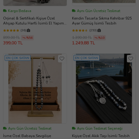
Kargo Bedava
Aynı Gün Ücretsiz Teslimat
Orjinal & Sertifikalı Kişiye Özel
Kendin Tasarla Sıkma Kehribar 925
Ahşap Kutulu Harfli İsimli El Yapımı
Ayar Gümüş İsimli Tesbih
Hematit Taşı Tesbih
(36)
(293)
899,00 TL
1.390,00 TL
%56
%10
399,00 TL
1.249,88 TL
EN ÇOK SATAN
EN ÇOK SATAN
Aynı Gün Ücretsiz Teslimat
Aynı Gün Teslimat Seçeneği
İsme Özel Babaya,Sevgiliye
Kişiye Özel Akik Taşı İsimli Tesbih