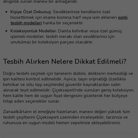
dinginlik sunan manevi bir armağandır.
Kişiye Özel Dokunuş
: Sevdiklerinize kendilerini özel
hissettirmek için imame kısmına harf veya isim eklenen
isimli
tesbih modelleri
harika bir seçenektir.
Koleksiyonluk Modeller
: Damla kehribar veya özel gümüş
işlemeli modeller, tesbih merakı olan sevdikleriniz için
unutulmaz bir koleksiyon parçası olacaktır.
Tesbih Alırken Nelere Dikkat Edilmeli?
Doğru tesbihi seçmek için tanelerin dizilimi, deliklerin merkeziliği ve
ipin kalitesi kontrol edilmelidir. Ayrıca, taşın orijinalliği (özellikle
kehribar ve oltu taşı seçiminde) güvenilir kaynaklardan satın
alınarak teyit edilmelidir. Çiçeksepeti'nde sunulan geniş koleksiyon,
hem kalite hem de uygun fiyat dengesini gözeterek her bütçeye
hitap eden seçenekler sunar.
Zanaatkârların el emeğiyle hazırlanan, manevi değeri yüksek tüm
tesbih çeşitlerini Çiçeksepeti üzerinden inceleyebilir, tarzınıza ve
ruhunuza en uygun modeli hemen sepetinize ekleyebilirsiniz.