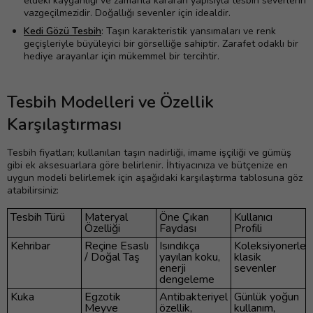
eldeki kayganlığı ve zamanla kararan yapısıyla tesbih severlerin
vazgeçilmezidir. Doğallığı sevenler için idealdir.
Kedi Gözü Tesbih
: Taşın karakteristik yansımaları ve renk
geçişleriyle büyüleyici bir görselliğe sahiptir. Zarafet odaklı bir
hediye arayanlar için mükemmel bir tercihtir.
Tesbih Modelleri ve Özellik
Karşılaştırması
Tesbih fiyatları; kullanılan taşın nadirliği, imame işçiliği ve gümüş
gibi ek aksesuarlara göre belirlenir. İhtiyacınıza ve bütçenize en
uygun modeli belirlemek için aşağıdaki karşılaştırma tablosuna göz
atabilirsiniz:
Tesbih Türü
Materyal
Öne Çıkan
Kullanıcı
Özelliği
Faydası
Profili
Kehribar
Reçine Esaslı
Isındıkça
Koleksiyonerler,
/ Doğal Taş
yayılan koku,
klasik
enerji
sevenler
dengeleme
Kuka
Egzotik
Antibakteriyel
Günlük yoğun
Meyve
özellik,
kullanım,