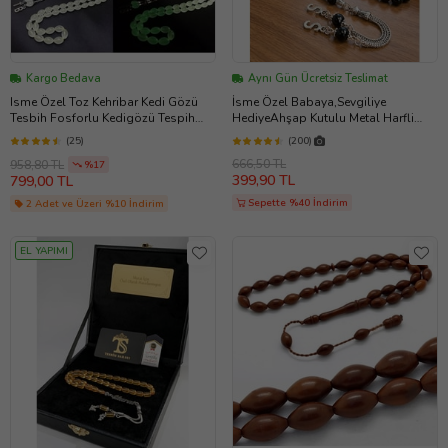
Kargo Bedava
Aynı Gün Ücretsiz Teslimat
Isme Özel Toz Kehribar Kedi Gözü
İsme Özel Babaya,Sevgiliye
Tesbih Fosforlu Kedigözü Tespih
HediyeAhşap Kutulu Metal Harfli
(Beyaz)
Doğal Hematit Stres Taşı Tesbih
(25)
(200)
(Siyah)
666,50 TL
958,80 TL
%17
399,90 TL
799,00 TL
Sepette %40 İndirim
2 Adet ve Üzeri %10 İndirim
EL YAPIMI