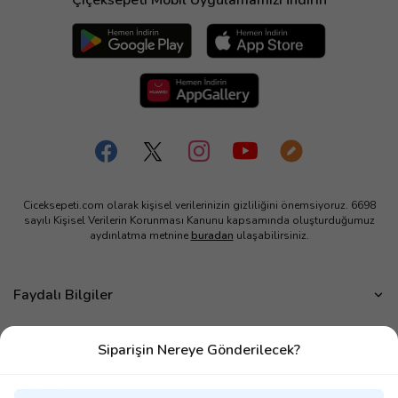
Çiçeksepeti Mobil Uygulamamızı İndirin
Ciceksepeti.com olarak kişisel verilerinizin gizliliğini önemsiyoruz. 6698
sayılı Kişisel Verilerin Korunması Kanunu kapsamında oluşturduğumuz
aydınlatma metnine
buradan
ulaşabilirsiniz.
Faydalı Bilgiler
Çiçek Bakımı
Kurumsal
Siparişin Nereye Gönderilecek?
Çiçek Eşliğinde Notlar
Hakkımızda
Çiçek Anlamları
İletişim