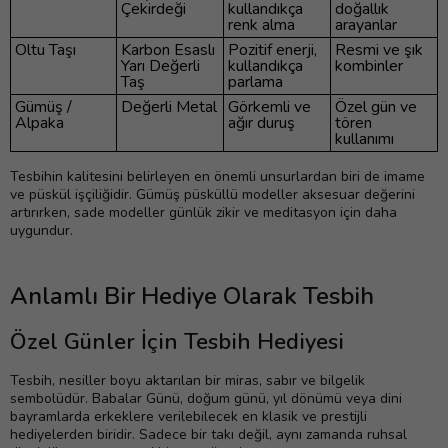
Çekirdeği
kullandıkça
doğallık
renk alma
arayanlar
Oltu Taşı
Karbon Esaslı
Pozitif enerji,
Resmi ve şık
Yarı Değerli
kullandıkça
kombinler
Taş
parlama
Gümüş /
Değerli Metal
Görkemli ve
Özel gün ve
Alpaka
ağır duruş
tören
kullanımı
Tesbihin kalitesini belirleyen en önemli unsurlardan biri de imame
ve püskül işçiliğidir. Gümüş püsküllü modeller aksesuar değerini
artırırken, sade modeller günlük zikir ve meditasyon için daha
uygundur.
Anlamlı Bir Hediye Olarak Tesbih
Özel Günler İçin Tesbih Hediyesi
Tesbih, nesiller boyu aktarılan bir miras, sabır ve bilgelik
sembolüdür. Babalar Günü, doğum günü, yıl dönümü veya dini
bayramlarda erkeklere verilebilecek en klasik ve prestijli
hediyelerden biridir. Sadece bir takı değil, aynı zamanda ruhsal