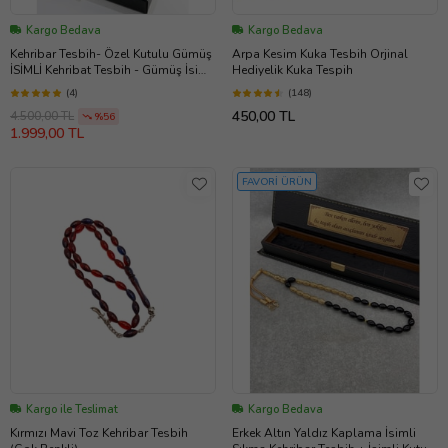
Kargo Bedava
Kargo Bedava
Kehribar Tesbih- Özel Kutulu Gümüş
Arpa Kesim Kuka Tesbih Orjinal
İSİMLİ Kehribat Tesbih - Gümüş İsimli
Hediyelik Kuka Tespih
TEsbih (Sarı)
(4)
(148)
450,00 TL
4.500,00 TL
%56
1.999,00 TL
FAVORİ ÜRÜN
Kargo ile Teslimat
Kargo Bedava
Kırmızı Mavi Toz Kehribar Tesbih
Erkek Altın Yaldız Kaplama İsimli