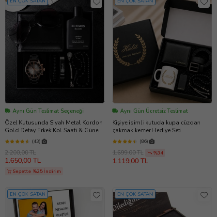
EN ÇOK SATAN
EN ÇOK SATAN
Aynı Gün Teslimat Seçeneği
Aynı Gün Ücretsiz Teslimat
Özel Kutusunda Siyah Metal Kordon
Kişiye isimli kutuda kupa cüzdan
Gold Detay Erkek Kol Saati & Güneş
çakmak kemer Hediye Seti
Gözlüğü & Siyah Deri Cüzdan &
(43)
(86)
Tesbih& Parfüm Hediye Seti
2.200,00 TL
1.699,00 TL
%34
1.650,00 TL
1.119,00 TL
Sepette %25 İndirim
EN ÇOK SATAN
EN ÇOK SATAN