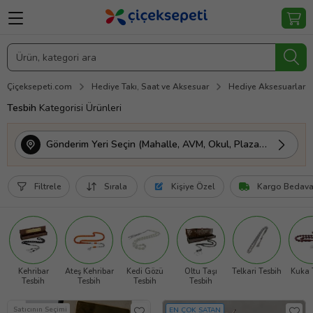
Çiçeksepeti.com
Hediye Takı, Saat ve Aksesuar
Hediye Aksesuarlar
Tesbih
Kategorisi Ürünleri
Gönderim Yeri Seçin (Mahalle, AVM, Okul, Plaza vs.)
Filtrele
Sırala
Kişiye Özel
Kargo Bedav
Kehribar
Ateş Kehribar
Kedi Gözü
Oltu Taşı
Telkari Tesbih
Kuka 
Tesbih
Tesbih
Tesbih
Tesbih
Satıcının Seçimi
EN ÇOK SATAN