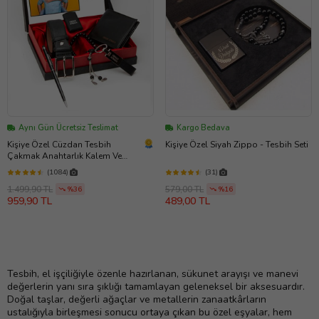
Aynı Gün Ücretsiz Teslimat
Kargo Bedava
Kişiye Özel Cüzdan Tesbih
Kişiye Özel Siyah Zippo - Tesbih Seti
Çakmak Anahtarlık Kalem Ve
Kemer Set 3
(1084)
(31)
1.499,90 TL
579,00 TL
%36
%16
959,90 TL
489,00 TL
Tesbih, el işçiliğiyle özenle hazırlanan, sükunet arayışı ve manevi
değerlerin yanı sıra şıklığı tamamlayan geleneksel bir aksesuardır.
Doğal taşlar, değerli ağaçlar ve metallerin zanaatkârların
ustalığıyla birleşmesi sonucu ortaya çıkan bu özel eşyalar, hem