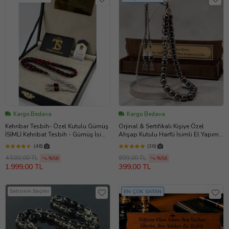
Kargo Bedava
Kargo Bedava
Kehribar Tesbih- Özel Kutulu Gümüş
Orjinal & Sertifikalı Kişiye Özel
İSİMLİ Kehribat Tesbih - Gümüş İsimli
Ahşap Kutulu Harfli İsimli El Yapımı
TEsbih (Kırmızı) (Kırmızı-Siyah)
Hematit Taşı Tesbih
(48)
(36)
4.500,00 TL
899,00 TL
%56
%56
1.999,00 TL
399,00 TL
Satıcının Seçimi
EN ÇOK SATAN