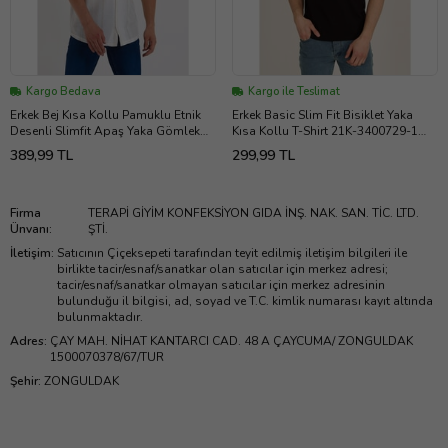
Kargo Bedava
Kargo ile Teslimat
Erkek Bej Kısa Kollu Pamuklu Etnik
Erkek Basic Slim Fit Bisiklet Yaka
Desenli Slimfit Apaş Yaka Gömlek
Kısa Kollu T-Shirt 21K-3400729-1
21Y-4300594-10
Siyah
389,99 TL
299,99 TL
Firma
TERAPİ GİYİM KONFEKSİYON GIDA İNŞ. NAK. SAN. TİC. LTD.
Ünvanı
:
ŞTİ.
İletişim
:
Satıcının Çiçeksepeti tarafından teyit edilmiş iletişim bilgileri ile
birlikte tacir/esnaf/sanatkar olan satıcılar için merkez adresi;
tacir/esnaf/sanatkar olmayan satıcılar için merkez adresinin
bulunduğu il bilgisi, ad, soyad ve T.C. kimlik numarası kayıt altında
bulunmaktadır.
Adres
:
ÇAY MAH. NİHAT KANTARCI CAD. 48 A ÇAYCUMA/ ZONGULDAK
1500070378/67/TUR
Şehir
:
ZONGULDAK