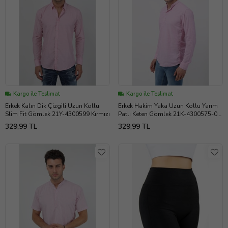
Kargo ile Teslimat
Kargo ile Teslimat
Erkek Kalın Dik Çizgili Uzun Kollu
Erkek Hakim Yaka Uzun Kollu Yarım
Slim Fit Gömlek 21Y-4300599 Kırmızı
Patlı Keten Gömlek 21K-4300575-02
Pembe
329,99 TL
329,99 TL