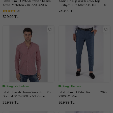
Erkek Slim Fit Petekli İtalyan Kesim
Kadın Haki İp Askılı Crop Top
Keten Pantolon 21K-2200420-6
Büstiyer Bluz Atlet 23K-TRP-CRP01
Parlement Mavisi
249,99 TL
(3)
529,99 TL
Kargo ile Teslimat
Kargo Bedava
Erkek Ekoseli Hakim Yaka Uzun Kollu
Erkek Slim Fit Keten Pantolon 20K-
Gömlek 21Y-4300597-2 Kırmızı
2200341 Mavi
329,99 TL
529,99 TL