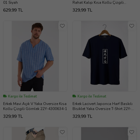
01 Siyah
Rahat Kalıp Kısa Kollu Çizgili
Gömlek 22Y-4300634
629,99 TL
329,99 TL
Kargo ile Teslimat
Kargo ile Teslimat
Erkek Mavi Açık V Yaka Oversize Kısa
Erkek Lacivert Japonca Harf Baskılı
Kollu Çizgili Gömlek 22Y-4300634-1
Bisiklet Yaka Oversize T-Shirt 22Y-
3400762-3
329,99 TL
329,99 TL