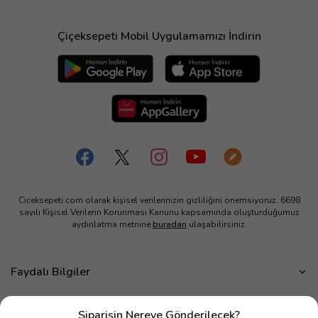
Çiçeksepeti Mobil Uygulamamızı İndirin
Ciceksepeti.com olarak kişisel verilerinizin gizliliğini önemsiyoruz. 6698
sayılı Kişisel Verilerin Korunması Kanunu kapsamında oluşturduğumuz
aydınlatma metnine
buradan
ulaşabilirsiniz.
Faydalı Bilgiler
Çiçek Bakımı
Kurumsal
Siparişin Nereye Gönderilecek?