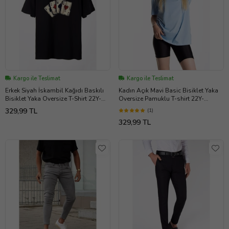
Kargo ile Teslimat
Kargo ile Teslimat
Erkek Siyah İskambil Kağıdı Baskılı
Kadın Açık Mavi Basic Bisiklet Yaka
Bisiklet Yaka Oversize T-Shirt 22Y-
Oversize Pamuklu T-shirt 22Y-
3400762-2
3400761-K1
329,99 TL
(1)
329,99 TL