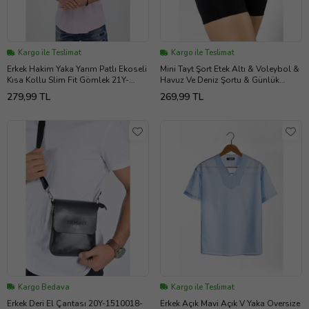
Kargo ile Teslimat
Kargo ile Teslimat
Erkek Hakim Yaka Yarım Patlı Ekoseli
Mini Tayt Şort Etek Altı & Voleybol &
Kısa Kollu Slim Fit Gömlek 21Y-
Havuz Ve Deniz Şortu & Günlük
4300602-01 Pembe
TRP23-SRT01
279,99 TL
269,99 TL
Kargo Bedava
Kargo ile Teslimat
Erkek Deri El Çantası 20Y-1510018-
Erkek Açık Mavi Açık V Yaka Oversize