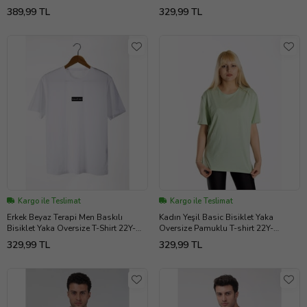
21Y-4300594-07
Beyaz
389,99 TL
329,99 TL
Kargo ile Teslimat
Kargo ile Teslimat
Erkek Beyaz Terapi Men Baskılı
Kadın Yeşil Basic Bisiklet Yaka
Bisiklet Yaka Oversize T-Shirt 22Y-
Oversize Pamuklu T-shirt 22Y-
3400762-5
3400761-K1
329,99 TL
329,99 TL