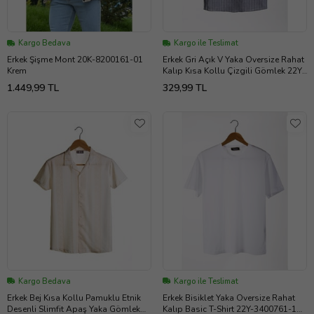
Kargo Bedava
Kargo ile Teslimat
Erkek Şişme Mont 20K-8200161-01
Erkek Gri Açık V Yaka Oversize Rahat
Krem
Kalıp Kısa Kollu Çizgili Gömlek 22Y-
4300634
1.449,99 TL
329,99 TL
Kargo Bedava
Kargo ile Teslimat
Erkek Bej Kısa Kollu Pamuklu Etnik
Erkek Bisiklet Yaka Oversize Rahat
Desenli Slimfit Apaş Yaka Gömlek
Kalıp Basic T-Shirt 22Y-3400761-1