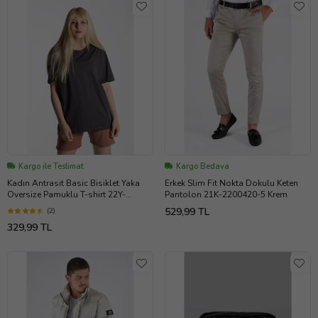
Kargo ile Teslimat
Kargo Bedava
Kadın Antrasit Basic Bisiklet Yaka
Erkek Slim Fit Nokta Dokulu Keten
Oversize Pamuklu T-shirt 22Y-
Pantolon 21K-2200420-5 Krem
3400761-K1
529,99 TL
(2)
329,99 TL