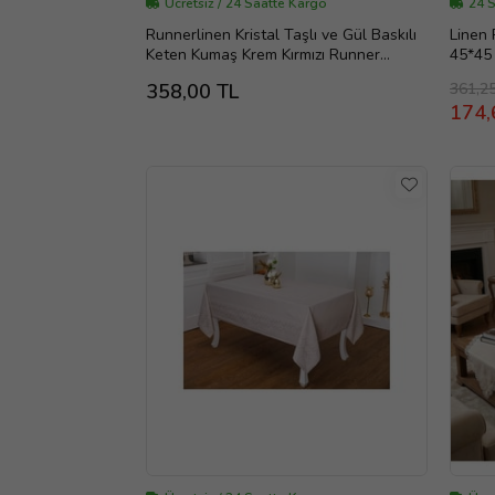
Ücretsiz / 24 Saatte Kargo
24 
Runnerlinen Kristal Taşlı ve Gül Baskılı
Linen 
Keten Kumaş Krem Kırmızı Runner
45*45
40X160 Cm 390
361,2
358,00 TL
174,