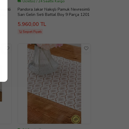
Ücretsiz / 24 Saatte Kargo
esimli
Pandora Jakar Nakışlı Pamuk Nevresimli
rça
Sarı Gelin Seti Battal Boy 9 Parça 1201
5.960,00 TL
Sepet Fiyatı