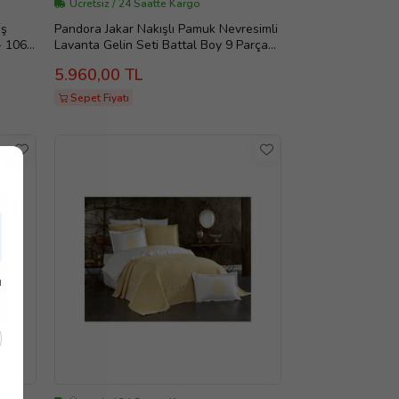
Ücretsiz / 24 Saatte Kargo
aş
Pandora Jakar Nakışlı Pamuk Nevresimli
- 1063
Lavanta Gelin Seti Battal Boy 9 Parça
1200
5.960,00 TL
Sepet Fiyatı
ı