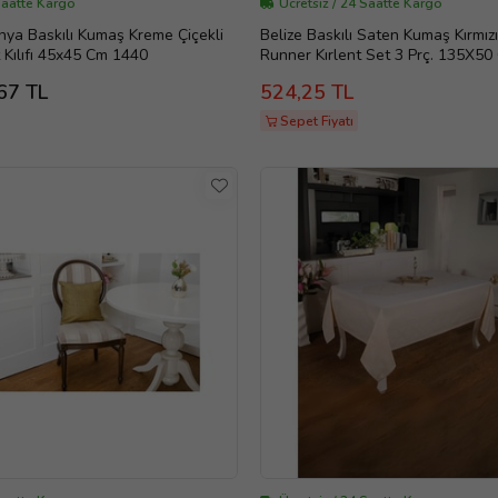
Saatte Kargo
Ücretsiz / 24 Saatte Kargo
ya Baskılı Kumaş Kreme Çiçekli
Belize Baskılı Saten Kumaş Kırmız
t Kılıfı 45x45 Cm 1440
Runner Kırlent Set 3 Prç. 135X50
1378 (Siyah-Kırmızı)
67 TL
524,25 TL
Sepet Fiyatı