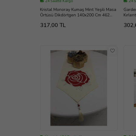
24 Saatte Kargo
24 
Kristal Monoray Kumaş Mint Yeşili Masa
Garden
Örtüsü Dikdörtgen 140x200 Cm 462
Kırlen
(Standart)
317,00 TL
302,