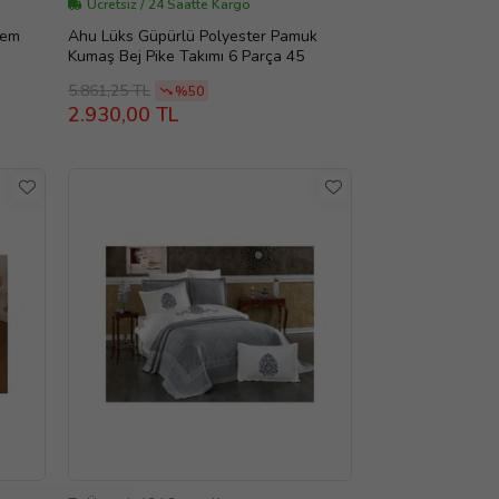
Ücretsiz / 24 Saatte Kargo
rem
Ahu Lüks Güpürlü Polyester Pamuk
Kumaş Bej Pike Takımı 6 Parça 45
5.861,25 TL
%50
2.930,00 TL