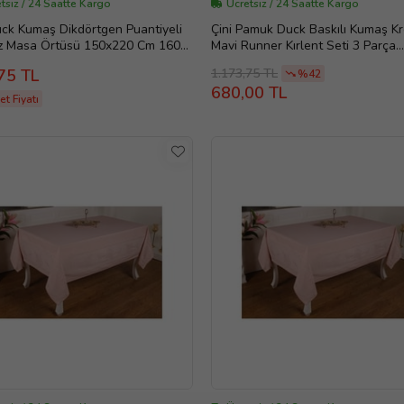
tsiz / 24 Saatte Kargo
Ücretsiz / 24 Saatte Kargo
uck Kumaş Dikdörtgen Puantiyeli
Çini Pamuk Duck Baskılı Kumaş K
iz Masa Örtüsü 150x220 Cm 1608
Mavi Runner Kırlent Seti 3 Parça
zı-Beyaz)
40X145 Cm 54 (Standart)
1.173,75 TL
75 TL
%42
680,00 TL
t Fiyatı