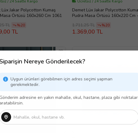
tsiz / 24 Saatte Kargo
Ücretsiz / 24 Saatte Kargo
 Lüx Jakar Polycotton Kumaş
Demet Lüx Jakar Polycotton Kum
 Masa Örtüsü 160x260 Cm 1061
Pudra Masa Örtüsü 160x220 Cm 
(Standart)
25 TL
1.711,25 TL
%20
%20
9,00 TL
1.369,00 TL
Siparişin Nereye Gönderilecek?
Uygun ürünleri görebilmen için adres seçimi yapman
gerekmektedir.
Gönderim adresine en yakın mahalle, okul, hastane, plaza gibi noktalar
aratabilirsin.