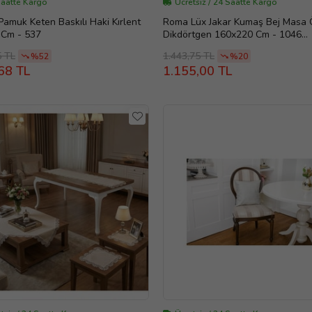
Saatte Kargo
Ücretsiz / 24 Saatte Kargo
Pamuk Keten Baskılı Haki Kırlent
Roma Lüx Jakar Kumaş Bej Masa 
 Cm - 537
Dikdörtgen 160x220 Cm - 1046
(Standart)
5 TL
1.443,75 TL
%52
%20
68 TL
1.155,00 TL