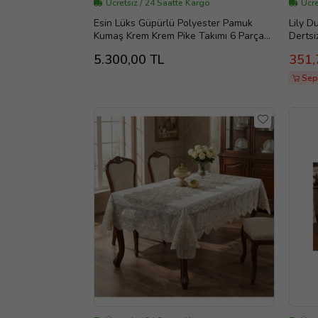
Ücretsiz / 24 Saatte Kargo
Ücre
Esin Lüks Güpürlü Polyester Pamuk
Lily D
Kumaş Krem Krem Pike Takımı 6 Parça
Derts
149
(Kırmı
5.300,00 TL
351,
Sepe