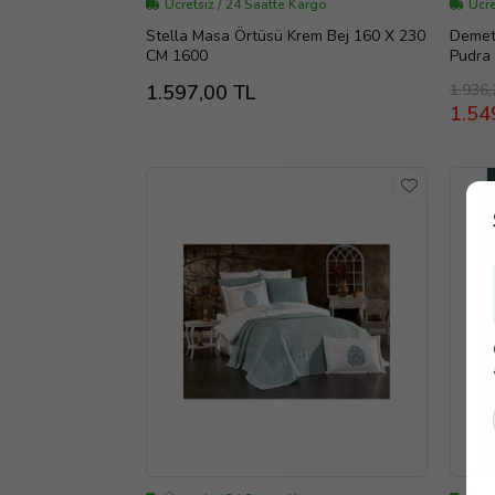
Ücretsiz / 24 Saatte Kargo
Ücre
Stella Masa Örtüsü Krem Bej 160 X 230
Demet
CM 1600
Pudra
1.936,
1.597,00 TL
1.54