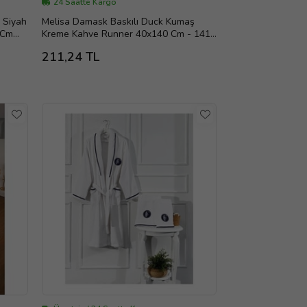
24 Saatte Kargo
ı Siyah
Melisa Damask Baskılı Duck Kumaş
 Cm
Kreme Kahve Runner 40x140 Cm - 1419
(Standart)
211,24 TL