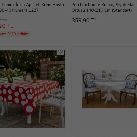
Pamuk İncili Aplikeli Krem Havlu
Peri Lüx Kadife Kumaş Siyah Mas
k 38-40 Numara 1227
Örtüsü 140x210 Cm (Standart)
0 TL
359,90 TL
20 TL
ette %20 İndirim