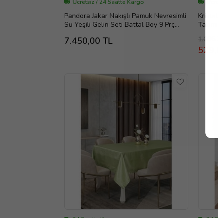
Ücretsiz / 24 Saatte Kargo
Ücre
Pandora Jakar Nakışlı Pamuk Nevresimli
Krist
Su Yeşili Gelin Seti Battal Boy 9 Prç
Takımı
1196
(Stand
1.086,
7.450,00 TL
529,