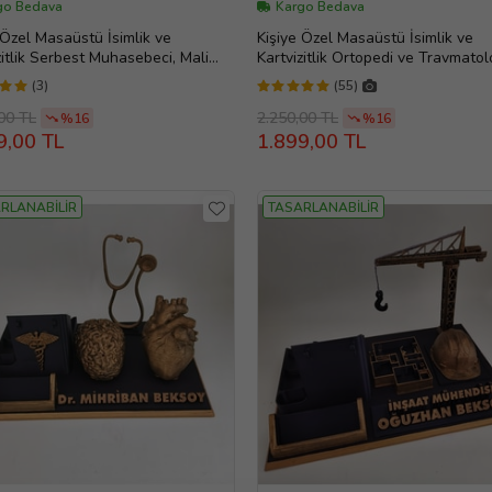
go Bedava
Kargo Bedava
 Özel Masaüstü İsimlik ve
Kişiye Özel Masaüstü İsimlik ve
zitlik Serbest Muhasebeci, Mali
Kartvizitlik Ortopedi ve Travmatolo
r Evlilik Yıl dönümü hediyesi, Ofis
Doktoru, Doktora Hediye, Evlilik Yı
(3)
(55)
, Doğum Günü Hediyesi, Kişiye
dönümü hediyesi, Ofis Hediye, D
imlik, Masa İsimliği, Yeni İş
Günü Hediyesi, Kişiye Özel İsimli
00 TL
2.250,00 TL
%16
%16
si
İsimliği, Yeni İş Hediyesi
9,00 TL
1.899,00 TL
RLANABİLİR
TASARLANABİLİR