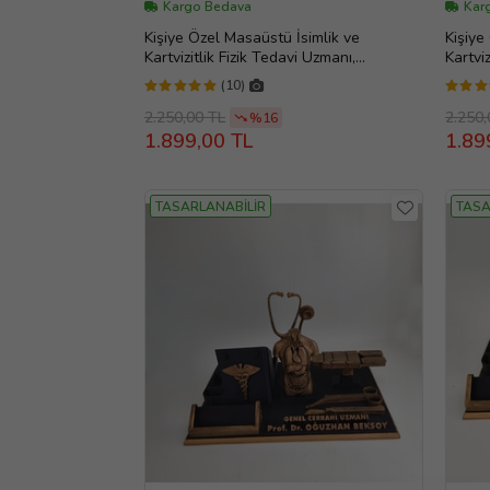
Kargo Bedava
Kar
Kişiye Özel Masaüstü İsimlik ve
Kişiye
Kartvizitlik Fizik Tedavi Uzmanı,
Kartvi
Fizyoterapist, Doktora Hediye, Evlilik Yıl
Müşavi
(10)
dönümü hediyesi, Ofis Hediye, Doğum
Hediye
Günü Hediyesi, Kişiye Özel İsimlik, Masa
Özel İs
2.250,00 TL
2.250,
%16
İsimliği, Yeni İş Hediyesi
Hediye
1.899,00 TL
1.89
TASARLANABİLİR
TASA