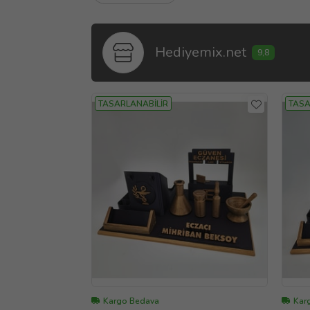
Hediyemix.net
9,8
TASARLANABİLİR
TASA
Kargo Bedava
Kar