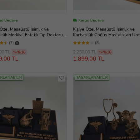
go Bedava
Kargo Bedava
 Özel Masaüstü İsimlik ve
Kişiye Özel Masaüstü İsimlik ve
zitlik Medikal Estetik Tıp Doktoru,
Kartvizitlik Göğüs Hastalıkları Uzm
k Cerrahi, Doktora Hediye, Evlilik
Doktora Hediye, Evlilik Yıl dönüm
(7)
(8)
nümü hediyesi, Ofis Hediye,
hediyesi, Ofis Hediye, Doğum Gü
Günü Hediyesi, Kişiye Özel
Hediyesi, Kişiye Özel İsimlik, Masa
00 TL
2.250,00 TL
%16
%16
, Masa İsimliği, Yeni İş Hediyesi
İsimliği, Yeni İş Hediyesi
9,00 TL
1.899,00 TL
RLANABİLİR
TASARLANABİLİR