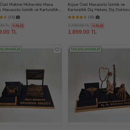
 Özel Makine Mühendisi Masa
Kişiye Özel Masaüstü İsimlik ve
i, Masaüstü İsimlik ve Kartvizitlik
Kartvizitlik Diş Hekimi, Diş Doktoru
 Mühendisi Ofis İsimliği Makine
Teknisyeni, Ortodontist, Evlilik Yıl
(11)
(15)
disi Hediyesi, Doğum Günü ve
dönümü hediyesi, Ofis Hediye, D
k Yıldönümü Hediyesi
Günü Hediyesi, Kişiye Özel İsimli
00 TL
2.250,00 TL
%16
%16
İsimliği, Yeni İş Hediyesi
9,00 TL
1.899,00 TL
RLANABİLİR
TASARLANABİLİR