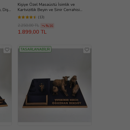
Kişiye Özel Masaüstü İsimlik ve
, Diş
Kartvizitlik Beyin ve Sinir Cerrahisi
Doktora Hediye, Evlilik Yıl dönümü
(13)
oğum
hediyesi, Ofis Hediye, Doğum Günü
k, Masa
Hediyesi, Kişiye Özel İsimlik, Masa
2.250,00 TL
%16
İsimliği, Yeni İş Hediyesi
1.899,00 TL
TASARLANABİLİR