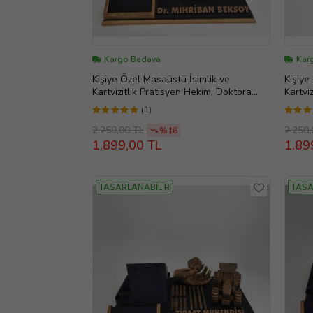
Kargo Bedava
Kar
Kişiye Özel Masaüstü İsimlik ve
Kişiye
Kartvizitlik Pratisyen Hekim, Doktora
Kartvi
Hediye, Evlilik Yıl dönümü hediyesi, Ofis
Hediye
(1)
Hediye, Doğum Günü Hediyesi, Kişiye
Hediye
Özel İsimlik, Masa İsimliği, Yeni İş
Özel İs
2.250,00 TL
2.250,
%16
Hediyesi
Hediye
1.899,00 TL
1.89
TASARLANABİLİR
TASA