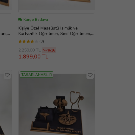
Kargo Bedava
Kişiye Özel Masaüstü İsimlik ve
anı,
Kartvizitlik Öğretmen, Sınıf Öğretmeni,
ü
Okul Müdürü, Müdür yardımcısı Hediye,
(3)
nü
Evlilik Yıl dönümü hediyesi, Ofis Hediye,
Doğum Günü Hediyesi, Kişiye Özel
2.250,00 TL
%16
İsimlik, Masa İsimliği, Yeni İş Hediyesi
1.899,00 TL
TASARLANABİLİR