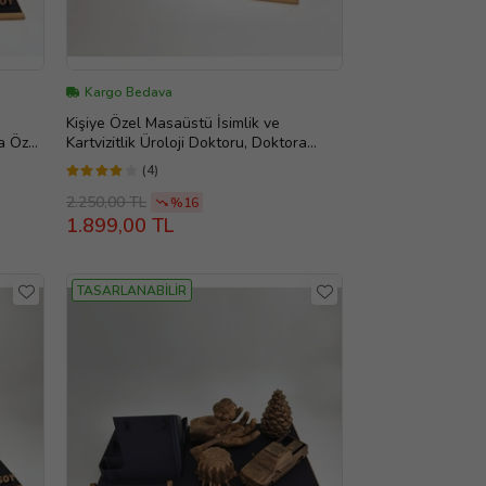
Kargo Bedava
Kişiye Özel Masaüstü İsimlik ve
na Özel
Kartvizitlik Üroloji Doktoru, Doktora
Hediye, Evlilik Yıl dönümü hediyesi, Ofis
(4)
şiye
Hediye, Doğum Günü Hediyesi, Kişiye
Özel İsimlik, Masa İsimliği, Yeni İş
2.250,00 TL
%16
Hediyesi
1.899,00 TL
TASARLANABİLİR