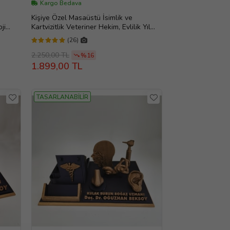
Kargo Bedava
Kişiye Özel Masaüstü İsimlik ve
ji
Kartvizitlik Veteriner Hekim, Evlilik Yıl
l
dönümü hediyesi, Ofis Hediye, Doğum
(26)
oğum
Günü Hediyesi, Kişiye Özel İsimlik, Masa
k, Masa
İsimliği, Yeni İş Hediyesi
2.250,00 TL
%16
1.899,00 TL
TASARLANABİLİR