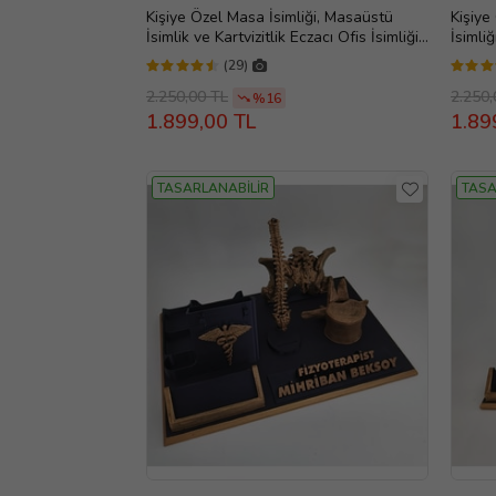
Kişiye Özel Masa İsimliği, Masaüstü
Kişiye
İsimlik ve Kartvizitlik Eczacı Ofis İsimliği
İsimliğ
Eczacı Hediyesi, Doğum Günü ve Evlilik
Makine
(29)
Yıldönümü Hediyesi
Mühen
Evlili
2.250,00 TL
2.250,
%16
1.899,00 TL
1.89
TASARLANABİLİR
TASA