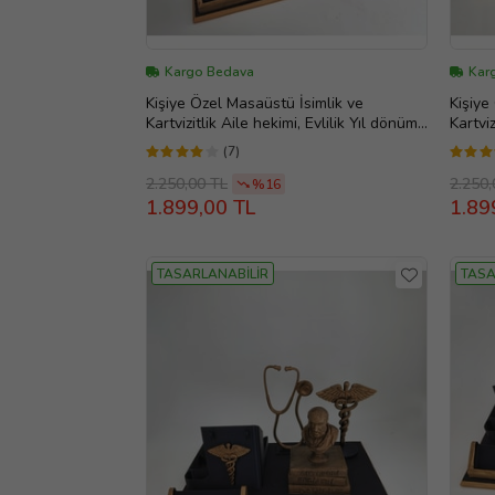
Kargo Bedava
Kar
Kişiye Özel Masaüstü İsimlik ve
Kişiye
Kartvizitlik Aile hekimi, Evlilik Yıl dönümü
Kartvi
hediyesi, Ofis Hediye, Doğum Günü
Plasti
(7)
Hediyesi, Kişiye Özel İsimlik, Masa
Yıl dö
İsimliği, Yeni İş Hediyesi
Doğum 
2.250,00 TL
2.250,
%16
İsimlik
1.899,00 TL
1.89
TASARLANABİLİR
TASA