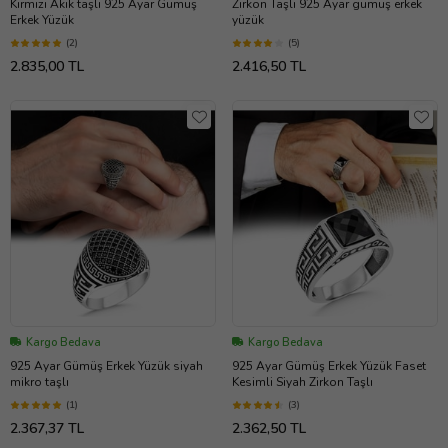
Kırmızı Akik taşlı 925 Ayar Gümüş
Zirkon Taşlı 925 Ayar gümüş erkek
Erkek Yüzük
yüzük
(2)
(5)
2.835,00 TL
2.416,50 TL
Kargo Bedava
Kargo Bedava
925 Ayar Gümüş Erkek Yüzük siyah
925 Ayar Gümüş Erkek Yüzük Faset
mikro taşlı
Kesimli Siyah Zirkon Taşlı
(1)
(3)
2.367,37 TL
2.362,50 TL