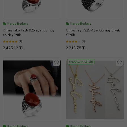
Kargo Bedava
Kargo Bedava
Kırmızı akik taşlı 925 ayar gümüş
Oniks Taşlı 925 Ayar Gümüş Erkek
erkek yüzük
Yüzük
(1)
(3)
2.425,12 TL
2.213,78 TL
TASARLANABİLİR
Kargo Bedava
Kargo Bedava