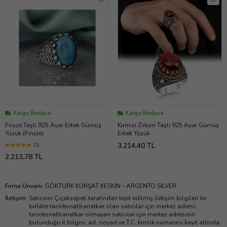
Kargo Bedava
Kargo Bedava
Firuze Taşlı 925 Ayar Erkek Gümüş
Kırmızı Zirkon Taşlı 925 Ayar Gümüş
Yüzük (Firuze)
Erkek Yüzük
3.214,40 TL
(2)
2.213,78 TL
Firma Ünvanı
:
GÖKTÜRK KÜRŞAT KESKİN - ARGENTO SILVER
İletişim
:
Satıcının Çiçeksepeti tarafından teyit edilmiş iletişim bilgileri ile
birlikte tacir/esnaf/sanatkar olan satıcılar için merkez adresi;
tacir/esnaf/sanatkar olmayan satıcılar için merkez adresinin
bulunduğu il bilgisi, ad, soyad ve T.C. kimlik numarası kayıt altında