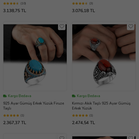
(10)
(3)
3.138,75 TL
3.076,18 TL
Kargo Bedava
Kargo Bedava
925 Ayar Gümüş Erkek Yüzük Firuze
Kırmızı Akik Taşlı 925 Ayar Gümüş
Taşlı
Erkek Yüzük
(1)
(1)
2.367,37 TL
2.474,54 TL