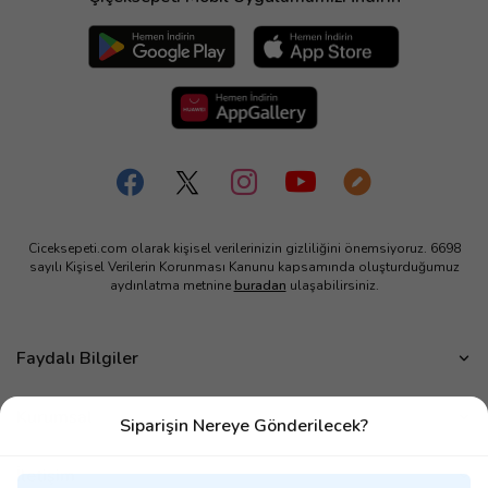
Ciceksepeti.com olarak kişisel verilerinizin gizliliğini önemsiyoruz. 6698
sayılı Kişisel Verilerin Korunması Kanunu kapsamında oluşturduğumuz
aydınlatma metnine
buradan
ulaşabilirsiniz.
Faydalı Bilgiler
Çiçek Bakımı
Kurumsal
Siparişin Nereye Gönderilecek?
Çiçek Eşliğinde Notlar
Hakkımızda
Çiçek Anlamları
İletişim