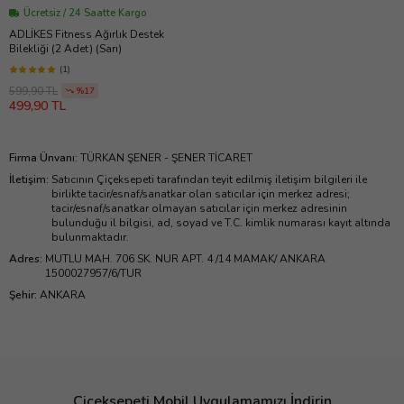
Ücretsiz / 24 Saatte Kargo
ADLİKES Fitness Ağırlık Destek
Bilekliği (2 Adet) (Sarı)
(1)
599,90 TL
%17
499,90 TL
Firma Ünvanı
:
TÜRKAN ŞENER - ŞENER TİCARET
İletişim
:
Satıcının Çiçeksepeti tarafından teyit edilmiş iletişim bilgileri ile
birlikte tacir/esnaf/sanatkar olan satıcılar için merkez adresi;
tacir/esnaf/sanatkar olmayan satıcılar için merkez adresinin
bulunduğu il bilgisi, ad, soyad ve T.C. kimlik numarası kayıt altında
bulunmaktadır.
Adres
:
MUTLU MAH. 706 SK. NUR APT. 4 /14 MAMAK/ ANKARA
1500027957/6/TUR
Şehir
:
ANKARA
Çiçeksepeti Mobil Uygulamamızı İndirin