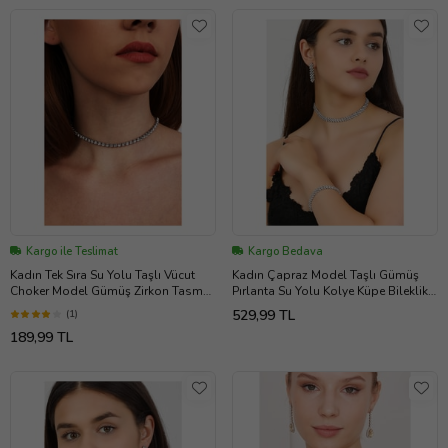
Kargo ile Teslimat
Kargo Bedava
Kadın Tek Sıra Su Yolu Taşlı Vücut
Kadın Çapraz Model Taşlı Gümüş
Choker Model Gümüş Zirkon Tasma
Pırlanta Su Yolu Kolye Küpe Bileklik
Pırlanta Gerdanlık Kolye Abiye
Abiye Düğün Söz Gelin Takı Seti
529,99 TL
(1)
189,99 TL