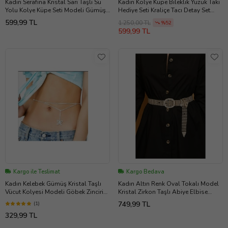
Kadın Serafina Kristal Sarı Taşlı Su
Kadın Kolye Küpe Bileklik Yüzük Takı
Yolu Kolye Küpe Seti Modeli Gümüş
Hediye Seti Kraliçe Tacı Detay Set
Abiye Elbise Düğün Takı Seti
Zirkon Çelik Özel Gün
599,99 TL
1.250,00 TL
%52
599,99 TL
Kargo ile Teslimat
Kargo Bedava
Kadın Kelebek Gümüş Kristal Taşlı
Kadın Altın Renk Oval Tokalı Model
Vücut Kolyesi Modeli Göbek Zinciri
Kristal Zirkon Taşlı Abiye Elbise
Aksesuarı Pırlanta Takı
Pantolon Etek Düğün Parti Kemer
749,99 TL
(1)
329,99 TL