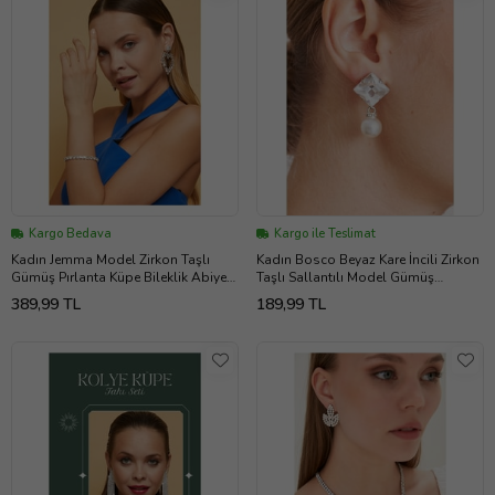
Kargo Bedava
Kargo ile Teslimat
Kadın Jemma Model Zirkon Taşlı
Kadın Bosco Beyaz Kare İncili Zirkon
Gümüş Pırlanta Küpe Bileklik Abiye
Taşlı Sallantılı Model Gümüş
Düğün Nişan Kına Gelin Takı Seti
Kaplama Elbise Kombin Günlük
389,99 TL
189,99 TL
Küpe