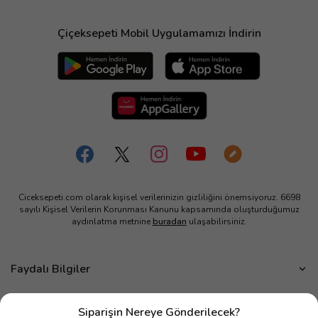
Çiçeksepeti Mobil Uygulamamızı İndirin
Ciceksepeti.com olarak kişisel verilerinizin gizliliğini önemsiyoruz. 6698
sayılı Kişisel Verilerin Korunması Kanunu kapsamında oluşturduğumuz
aydınlatma metnine
buradan
ulaşabilirsiniz.
Faydalı Bilgiler
Çiçek Bakımı
Kurumsal
Siparişin Nereye Gönderilecek?