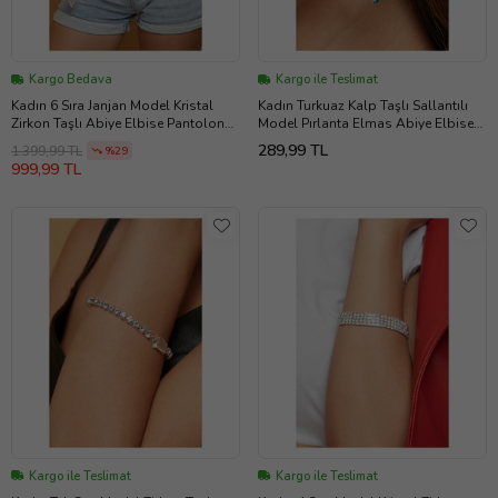
Kargo Bedava
Kargo ile Teslimat
Kadın 6 Sıra Janjan Model Kristal
Kadın Turkuaz Kalp Taşlı Sallantılı
Zirkon Taşlı Abiye Elbise Pantolon
Model Pırlanta Elmas Abiye Elbise
Etek Düğün Kına Söz Parti Kemer
Söz Kına Düğün Parti Balo Küpe
289,99 TL
1.399,99 TL
%29
999,99 TL
Kargo ile Teslimat
Kargo ile Teslimat