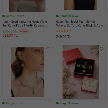
Kargo Bedava
Kargo Bedava
Kadın Gold Kaplama Hediye Takı
Kadın Pio Model Taşlı Gümüş
Seti Kolye Küpe Bileklik Kadınlar
Pırlanta Su Yolu Kolye Bileklik Abiye
Günü Hediyesi Özel
Düğün Nişan Kına Gelin Takı Seti
(1)
1.000,00 TL
%40
599,00 TL
749,99 TL
Kargo Bedava
Kargo Bedava