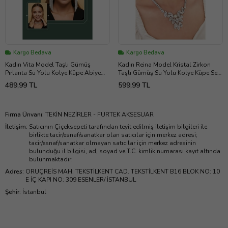
Kargo Bedava
Kargo Bedava
Kadın Vita Model Taşlı Gümüş
Kadın Reina Model Kristal Zirkon
Pırlanta Su Yolu Kolye Küpe Abiye
Taşlı Gümüş Su Yolu Kolye Küpe Seti
Düğün Nişan Kına Söz Gelin Takı Seti
Düğün Söz Kına Gelin Takı Seti
489,99 TL
599,99 TL
Firma Ünvanı
:
TEKİN NEZİRLER - FURTEK AKSESUAR
İletişim
:
Satıcının Çiçeksepeti tarafından teyit edilmiş iletişim bilgileri ile
birlikte tacir/esnaf/sanatkar olan satıcılar için merkez adresi;
tacir/esnaf/sanatkar olmayan satıcılar için merkez adresinin
bulunduğu il bilgisi, ad, soyad ve T.C. kimlik numarası kayıt altında
bulunmaktadır.
Adres
:
ORUÇREİS MAH. TEKSTİLKENT CAD. TEKSTİLKENT B16 BLOK NO: 10
E İÇ KAPI NO: 309 ESENLER/ İSTANBUL
Şehir
:
İstanbul