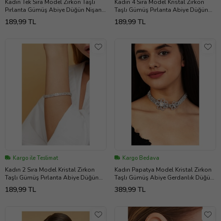
Kadın Tek Sıra Model Zirkon Taşlı
Kadın 4 Sıra Model Kristal Zirkon
Pırlanta Gümüş Abiye Düğün Nişan
Taşlı Gümüş Pırlanta Abiye Düğün
Söz Kına Gelin Parti Bileklik
Nişan Söz Kına Parti Bileklik
189,99 TL
189,99 TL
Kargo ile Teslimat
Kargo Bedava
Kadın 2 Sıra Model Kristal Zirkon
Kadın Papatya Model Kristal Zirkon
Taşlı Gümüş Pırlanta Abiye Düğün
Taşlı Gümüş Abiye Gerdanlık Düğün
Nişan Söz Kına Parti Bileklik
Nişan Gelin Kına Parti Kolyesi
189,99 TL
389,99 TL