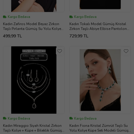
Kargo Bedava
Kargo Bedava
Kadın Zafiros Model Beyaz Zirkon
Kadın Tokalı Model Gümüş Kristal
Taşlı Pırlanta Gümüş Su Yolu Kolye
Zirkon Taşlı Abiye Elbise Pantolon
Küpe Bileklik Kombin Takı Seti
Etek Düğün Parti Söz Balo Kemeri
499,99 TL
729,99 TL
Kargo Bedava
Kargo Bedava
Kadın Miraggio Siyah Kristal Zirkon
Kadın Fiona Kristal Zümrüt Taşlı Su
Taşlı Kolye + Küpe + Bileklik Gümüş
Yolu Kolye Küpe Seti Modeli Gümüş