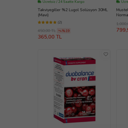
Ücretsiz / 24 Saatte Kargo
Ücre
Takviyegiller %2 Lugol Solüsyon 30ML
Muste
(Mavi)
Normal
(2)
1.000,
799,
450,00 TL
%19
365,00 TL