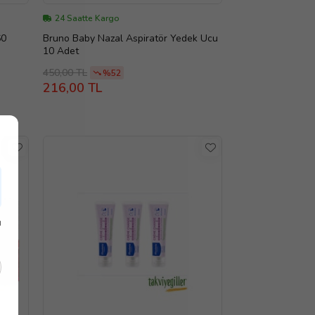
24 Saatte Kargo
60
Bruno Baby Nazal Aspiratör Yedek Ucu
10 Adet
450,00 TL
%52
216,00 TL
ı