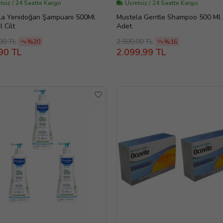
tsiz / 24 Saatte Kargo
Ücretsiz / 24 Saatte Kargo
la Yenidoğan Şampuanı 500Ml
Mustela Gentle Shampoo 500 Ml 
 Cilt
Adet
00 TL
2.500,00 TL
%20
%16
90 TL
2.099,99 TL