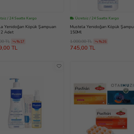
tsiz / 24 Saatte Kargo
Ücretsiz / 24 Saatte Kargo
la Yenidoğan Köpük Şampuan
Mustela Yenidoğan Köpük Şamp
 2 Adet
150Ml
00 TL
1.000,00 TL
%17
%26
9,00 TL
745,00 TL