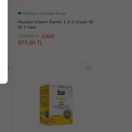
Ücretsiz / 24 Saatte Kargo
et
Mustela Vitamin Barrier 1-2-3 Cream 50
Ml 3 Adet
1.250,00 TL
%30
875,00 TL