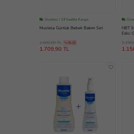
Ücretsiz / 24 Saatte Kargo
Ücre
Mustela Günlük Bebek Bakım Set
NBT İ
Edici 
2.000,00 TL
1.250,
%15
1.709,90 TL
1.15