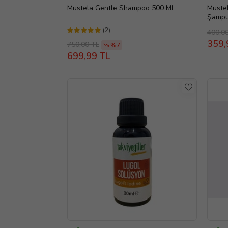
Mustela Gentle Shampoo 500 Ml
Muste
Şampu
(2)
400,0
359,
750,00 TL
%7
699,99 TL