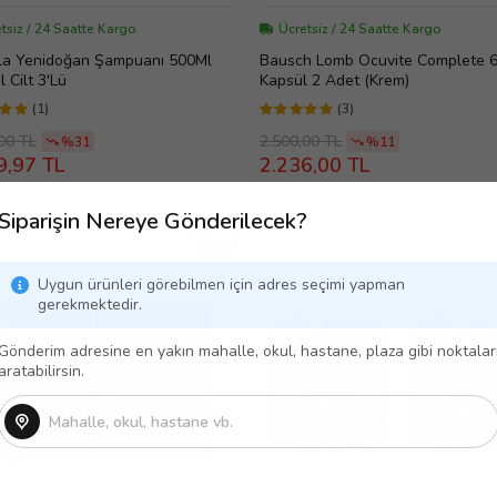
tsiz / 24 Saatte Kargo
Ücretsiz / 24 Saatte Kargo
la Yenidoğan Şampuanı 500Ml
Bausch Lomb Ocuvite Complete 
 Cilt 3'Lü
Kapsül 2 Adet (Krem)
(1)
(3)
00 TL
2.500,00 TL
%31
%11
9,97 TL
2.236,00 TL
Siparişin Nereye Gönderilecek?
Uygun ürünleri görebilmen için adres seçimi yapman
gerekmektedir.
Gönderim adresine en yakın mahalle, okul, hastane, plaza gibi noktalar
aratabilirsin.