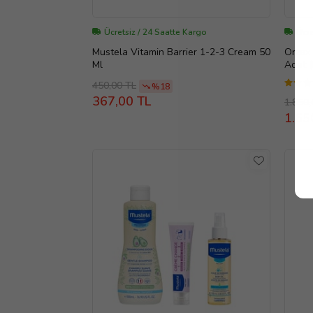
Ücretsiz / 24 Saatte Kargo
Ücre
Mustela Vitamin Barrier 1-2-3 Cream 50
Orzax
Ml
Adet 
450,00 TL
%18
367,00 TL
1.850,
1.65