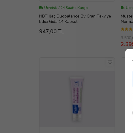
Ücretsiz / 24 Saatte Kargo
Ücre
NBT İlaç Duobalance Bv Cran Takviye
Muste
Edici Gıda 14 Kapsül
Normal
947,00 TL
3.500,
2.39