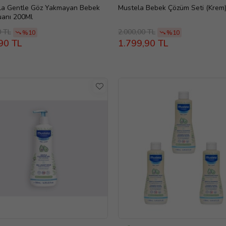
la Gentle Göz Yakmayan Bebek
Mustela Bebek Çözüm Seti (Krem
anı 200Ml
0 TL
2.000,00 TL
%10
%10
90 TL
1.799,90 TL