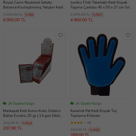
Royal Canin Neutered Satiety
Jumbo Fileli Tekerlekli Kedi Köpek
Balance Kısırlaştırılmış Yetişkin Kedi
Taşıma Çantası 45 x 50 x 27 cm Gri
Maması 12 kg
15 kg
7.500,00 TL
5.970,00 TL
%8
%17
6.900,00 TL
4.960,00 TL
24 Saatte Kargo
24 Saatte Kargo
Markapet Kedi Kumu Koku Giderici
Karamel Pet Kedi Köpek Tüy
Bahar Esintisi 25 gr ( 14 gün Etkili
Toplama Eldiveni
Bor )
(1)
241,90 TL
%14
207,90 TL
320,00 TL
%16
269,00 TL