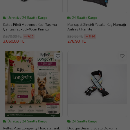
Ücretsiz / 24 Saatte Kargo
24 Saatte Kargo
Cattie Fileli Astronot Kedi Taşıma
Markapet Zincirli Yataklı Kuş Hamağı
Çantası 25x60x40cm Kırmızı
Antrasit Renkte
3.570,00 TL
330,90 TL
%15
%16
3.050,00 TL
278,90 TL
Ücretsiz / 24 Saatte Kargo
24 Saatte Kargo
Reflex Plus Longevity Hipoalerjenik
Doggie Desenli Süslü Dokuma