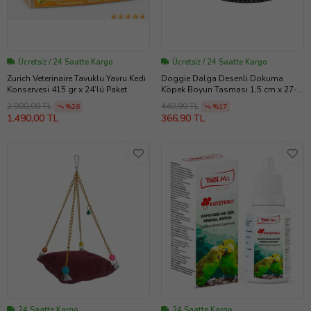
Ücretsiz / 24 Saatte Kargo
Ücretsiz / 24 Saatte Kargo
Zurich Veterinaire Tavuklu Yavru Kedi
Doggie Dalga Desenli Dokuma
Konservesi 415 gr x 24’lü Paket
Köpek Boyun Tasması 1,5 cm x 27-
40 cm Siyah
2.000,00 TL
440,90 TL
%26
%17
1.490,00 TL
366,90 TL
24 Saatte Kargo
24 Saatte Kargo