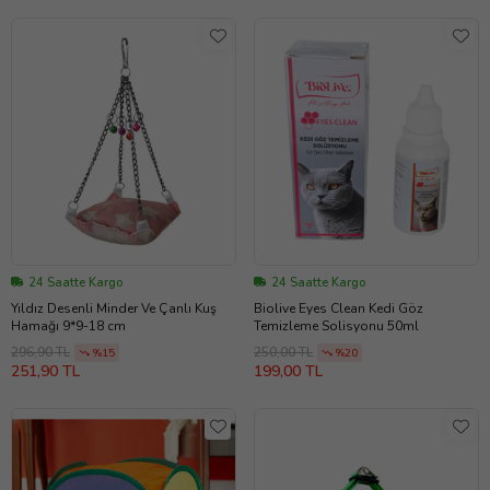
24 Saatte Kargo
24 Saatte Kargo
Yıldız Desenli Minder Ve Çanlı Kuş
Biolive Eyes Clean Kedi Göz
Hamağı 9*9-18 cm
Temizleme Solisyonu 50ml
296,90 TL
250,00 TL
%15
%20
251,90 TL
199,00 TL