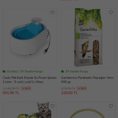
Ücretsiz / 24 Saatte Kargo
24 Saatte Kargo
Cado Pet Kedi Köpek Su Pınarı Şelale
Gardenmix Parekeets Papağan Yemi
2 Litre - 5 volt ( usb'li ) Mavi
500 gr
1.146,90 TL
270,00 TL
%19
%15
931,90 TL
229,00 TL