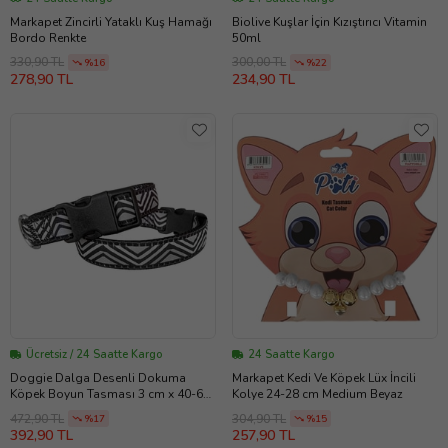
Markapet Zincirli Yataklı Kuş Hamağı
Biolive Kuşlar İçin Kızıştırıcı Vitamin
Bordo Renkte
50ml
330,90 TL
300,00 TL
%16
%22
278,90 TL
234,90 TL
Ücretsiz / 24 Saatte Kargo
24 Saatte Kargo
Doggie Dalga Desenli Dokuma
Markapet Kedi Ve Köpek Lüx İncili
Köpek Boyun Tasması 3 cm x 40-60
Kolye 24-28 cm Medium Beyaz
cm Siyah
472,90 TL
304,90 TL
%17
%15
392,90 TL
257,90 TL