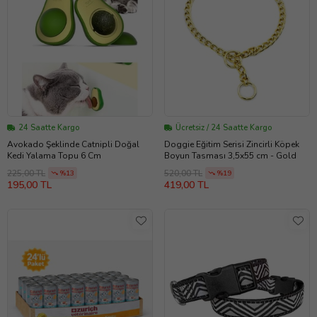
24 Saatte Kargo
Ücretsiz / 24 Saatte Kargo
Avokado Şeklinde Catnipli Doğal
Doggie Eğitim Serisi Zincirli Köpek
Kedi Yalama Topu 6 Cm
Boyun Tasması 3,5x55 cm - Gold
225,00 TL
520,00 TL
%13
%19
195,00 TL
419,00 TL