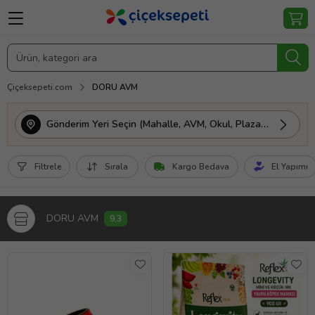
Çiçeksepeti.com
DORU AVM
Gönderim Yeri Seçin (Mahalle, AVM, Okul, Plaza vs.)
Filtrele
Sırala
Kargo Bedava
El Yapımı
DORU AVM
9,3