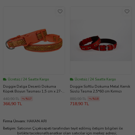
Ücretsiz / 24 Saatte Kargo
Ücretsiz / 24 Saatte Kargo
Doggie Dalga Desenli Dokuma
Doggie Softlu Dokuma Metal Kemik
Köpek Boyun Tasması 1,5 cm x 27-
Süslü Tasma 2,5*60 cm Kırmızı
40 cm Turuncu
440,90 TL
880,90 TL
%17
%18
366,90 TL
718,90 TL
Firma Ünvanı
:
HAKAN ARI
İletişim
:
Satıcının Çiçeksepeti tarafından teyit edilmiş iletişim bilgileri ile
birlikte tacir/esnaf/sanatkar olan satıcılar için merkez adresi;