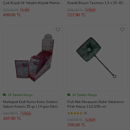
Çok Küçük Irk Yetişkin Köpek Maması
Köpek Boyun Tasması 1,5 x 25-40
700gr
cm Siyah
550,00 TL
266,90 TL
%9
%15
499,00 TL
227,90 TL
24 Saatte Kargo
24 Saatte Kargo
Markapet Kedi Kumu Koku Giderici
Fish Net Akvaryum Balık Yakalama
Sabun Kokulu 25 gr ( 14 gün Etkili
Fileli Kepçe 11/13/35 cm
Bor )
(1)
241,90 TL
%14
207,90 TL
240,00 TL
%17
200,00 TL