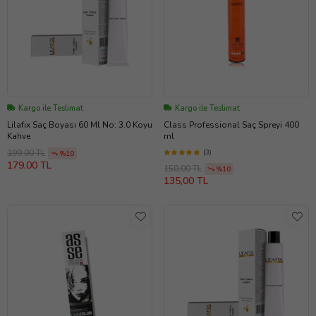
Kargo ile Teslimat
Kargo ile Teslimat
Lilafix Saç Boyası 60 Ml No: 3.0 Koyu
Class Professional Saç Spreyi 400
Kahve
ml
(3)
199,00 TL
%10
179,00 TL
150,00 TL
%10
135,00 TL