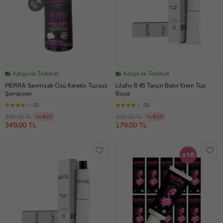
Kargo ile Teslimat
Kargo ile Teslimat
PİERRA Sarımsak Özü Keratin Tuzsuz
Lilafix 8.45 Tarçın Bakır Krem Tüp
Şampuan
Boya
(1)
(1)
399,00 TL
199,00 TL
%13
%10
349,00 TL
179,00 TL