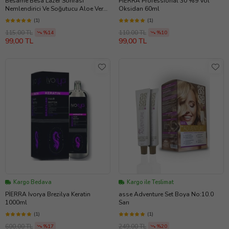
Besame Besa Lazer Sonrası
PİERRA Professional 30 %9 Vol
Nemlendirici Ve Soğutucu Aloe Vera
Oksidan 60ml
Jel 100 ml
(1)
(1)
115,00 TL
110,00 TL
%14
%10
99,00 TL
99,00 TL
Kargo Bedava
Kargo ile Teslimat
PİERRA Ivorya Brezilya Keratin
asse Adventure Set Boya No:10.0
1000ml
Sarı
(1)
(1)
600,00 TL
249,00 TL
%17
%20