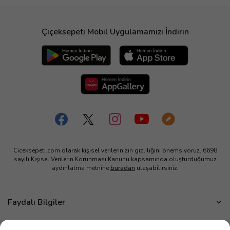
Çiçeksepeti Mobil Uygulamamızı İndirin
Ciceksepeti.com olarak kişisel verilerinizin gizliliğini önemsiyoruz. 6698
sayılı Kişisel Verilerin Korunması Kanunu kapsamında oluşturduğumuz
aydınlatma metnine
buradan
ulaşabilirsiniz.
Faydalı Bilgiler
Çiçek Bakımı