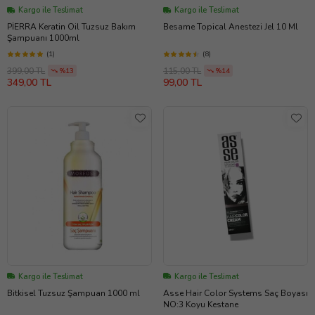
Kargo ile Teslimat
Kargo ile Teslimat
PİERRA Keratin Oil Tuzsuz Bakım
Besame Topical Anestezi Jel 10 Ml
Şampuanı 1000ml
(1)
(8)
399,00 TL
115,00 TL
%13
%14
349,00 TL
99,00 TL
Kargo ile Teslimat
Kargo ile Teslimat
Bitkisel Tuzsuz Şampuan 1000 ml
Asse Hair Color Systems Saç Boyası
NO:3 Koyu Kestane