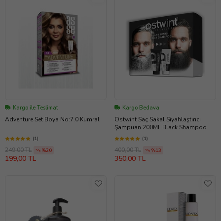
Kargo ile Teslimat
Kargo Bedava
Adventure Set Boya No:7.0 Kumral
Ostwint Saç Sakal Siyahlaştırıcı
Şampuan 200ML Black Shampoo
(1)
(1)
249,00 TL
400,00 TL
%20
%13
199,00 TL
350,00 TL