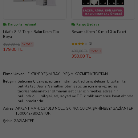
Kargo ile Teslimat
Kargo Bedava
Lilafix 8.45 Tarçın Bakır Krem Tüp
Besame Krem 10 mlx10 lu Paket
Boya
(5)
199,00 TL
%10
179,00 TL
400,00 TL
%13
350,00 TL
Firma Ünvanı
:
FİKRİYE YEŞİM BAY - YEŞİM KOZMETİK TOPTAN
İletişim
:
Satıcının Çiçeksepeti tarafından teyit edilmiş iletişim bilgileri ile
birlikte tacir/esnaf/sanatkar olan satıcılar için merkez adresi;
tacir/esnaf/sanatkar olmayan satıcılar için merkez adresinin
bulunduğu il bilgisi, ad, soyad ve T.C. kimlik numarası kayıt altında
bulunmaktadır.
Adres
:
AKKENT MAH. 134013 NOLU SK. NO: 10 C/A ŞAHİNBEY/ GAZİANTEP
1500042780/27/TUR
Şehir
:
GAZİANTEP