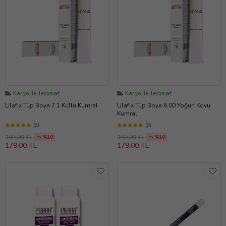
Kargo ile Teslimat
Kargo ile Teslimat
Lilafıx Tüp Boya 7.1 Küllü Kumral
Lilafix Tüp Boya 6.00 Yoğun Koyu
Kumral
(2)
(2)
199,00 TL
199,00 TL
%10
%10
179,00 TL
179,00 TL