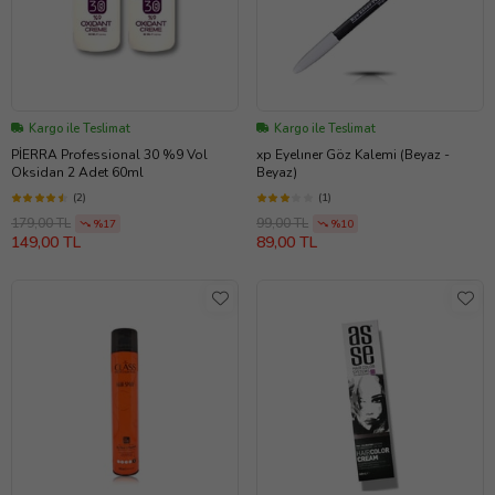
Kargo ile Teslimat
Kargo ile Teslimat
PİERRA Professional 30 %9 Vol
xp Eyelıner Göz Kalemi (Beyaz -
Oksidan 2 Adet 60ml
Beyaz)
(2)
(1)
179,00 TL
99,00 TL
%17
%10
149,00 TL
89,00 TL