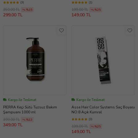
(3)
(1)
350,00 TL
199,00 TL
%15
%25
299,00 TL
149,00 TL
Kargo ile Teslimat
Kargo ile Teslimat
PİERRA Keçi Sütü Tuzsuz Bakım
Asse Hair Color Systems Saç Boyası
Şampuanı 1000 ml
NO:8 Açık Kumral
(3)
399,00 TL
%13
349,00 TL
199,00 TL
%25
149,00 TL