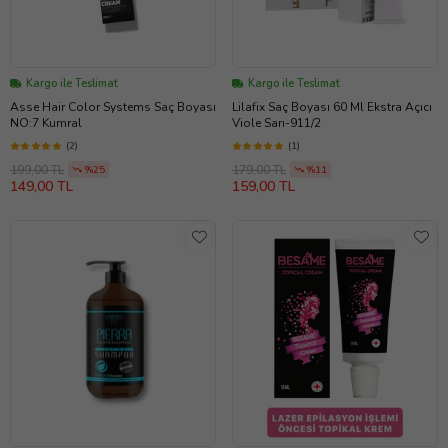
Kargo ile Teslimat
Kargo ile Teslimat
Asse Hair Color Systems Saç Boyası
Lilafix Saç Boyası 60 Ml Ekstra Açıcı
NO:7 Kumral
Viole Sarı-911/2
(2)
(1)
199,00 TL
179,00 TL
%25
%11
149,00 TL
159,00 TL