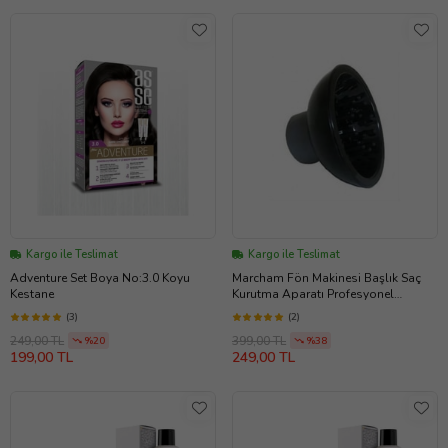
Kargo ile Teslimat
Kargo ile Teslimat
Adventure Set Boya No:3.0 Koyu
Marcham Fön Makinesi Başlık Saç
Kestane
Kurutma Aparatı Profesyonel
Makinelere Uyumlu Saç Şekillendirici
(3)
(2)
A KALİTE
249,00 TL
399,00 TL
%20
%38
199,00 TL
249,00 TL