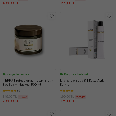
499,00 TL
199,00 TL
Kargo ile Teslimat
Kargo ile Teslimat
PİERRA Professional Protein Biotin
Lilafıx Tüp Boya 8.1 Küllü Açık
Saç Bakım Maskesi 500 ml
Kumral
(1)
(1)
349,00 TL
199,00 TL
%14
%10
299,00 TL
179,00 TL