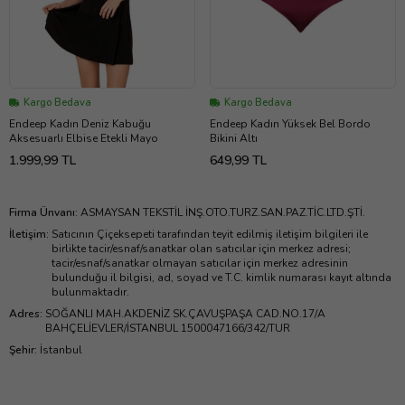
Kargo Bedava
Kargo Bedava
Endeep Kadın Deniz Kabuğu
Endeep Kadın Yüksek Bel Bordo
Aksesuarlı Elbise Etekli Mayo
Bikini Altı
1.999,99 TL
649,99 TL
Firma Ünvanı
:
ASMAYSAN TEKSTİL İNŞ.OTO.TURZ.SAN.PAZ.TİC.LTD.ŞTİ.
İletişim
:
Satıcının Çiçeksepeti tarafından teyit edilmiş iletişim bilgileri ile
birlikte tacir/esnaf/sanatkar olan satıcılar için merkez adresi;
tacir/esnaf/sanatkar olmayan satıcılar için merkez adresinin
bulunduğu il bilgisi, ad, soyad ve T.C. kimlik numarası kayıt altında
bulunmaktadır.
Adres
:
SOĞANLI MAH.AKDENİZ SK.ÇAVUŞPAŞA CAD.NO.17/A
BAHÇELİEVLER/İSTANBUL 1500047166/342/TUR
Şehir
:
İstanbul