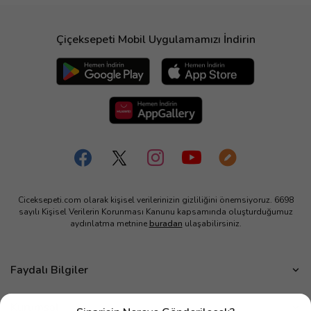
Çiçeksepeti Mobil Uygulamamızı İndirin
Ciceksepeti.com olarak kişisel verilerinizin gizliliğini önemsiyoruz. 6698
sayılı Kişisel Verilerin Korunması Kanunu kapsamında oluşturduğumuz
aydınlatma metnine
buradan
ulaşabilirsiniz.
Faydalı Bilgiler
Çiçek Bakımı
Kurumsal