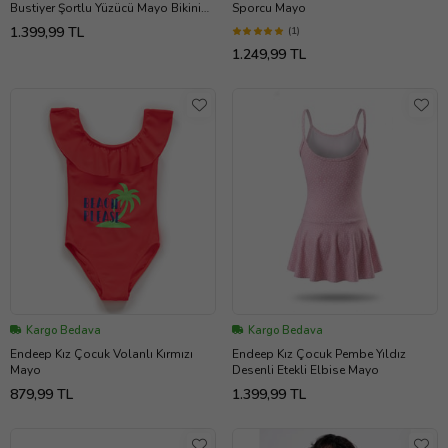
Bustiyer Şortlu Yüzücü Mayo Bikini
Sporcu Mayo
Takımı
1.399,99 TL
(1)
1.249,99 TL
Kargo Bedava
Kargo Bedava
Endeep Kız Çocuk Volanlı Kırmızı
Endeep Kız Çocuk Pembe Yıldız
Mayo
Desenli Etekli Elbise Mayo
879,99 TL
1.399,99 TL