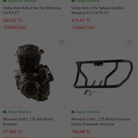
Kargo ile Teslimat
Kargo Bedava
Volta Vsm Arka Fren Teli-Motolux
Volta Vsm Orta Sehpa Ayaklik -
F4-F5-F7
Motolux F2-F4-F5-F7
267,67 TL
473,57 TL
Sepet Fiyatı
Sepet Fiyatı
Kargo Bedava
Kargo Bedava
Mondial Drift L 125 Alt Motor
Mondial Drift L 125 Motor Koruma
Komple
Demiri Dayanıklı Koruma
37.362 TL
750,68 TL