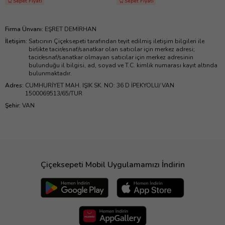
Sepet Fiyatı
Sepet Fiyatı
Firma Ünvanı
:
EŞRET DEMİRHAN
İletişim
:
Satıcının Çiçeksepeti tarafından teyit edilmiş iletişim bilgileri ile
birlikte tacir/esnaf/sanatkar olan satıcılar için merkez adresi;
tacir/esnaf/sanatkar olmayan satıcılar için merkez adresinin
bulunduğu il bilgisi, ad, soyad ve T.C. kimlik numarası kayıt altında
bulunmaktadır.
Adres
:
CUMHURİYET MAH. IŞIK SK. NO: 36 D İPEKYOLU/ VAN
1500069513/65/TUR
Şehir
:
VAN
Çiçeksepeti Mobil Uygulamamızı İndirin