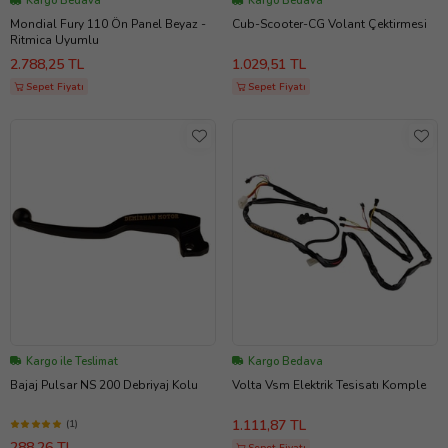
Kargo Bedava
Kargo Bedava
Mondial Fury 110 Ön Panel Beyaz -
Cub-Scooter-CG Volant Çektirmesi
Ritmica Uyumlu
2.788,25 TL
1.029,51 TL
Sepet Fiyatı
Sepet Fiyatı
Kargo ile Teslimat
Kargo Bedava
Bajaj Pulsar NS 200 Debriyaj Kolu
Volta Vsm Elektrik Tesisatı Komple
1.111,87 TL
(1)
288,26 TL
Sepet Fiyatı