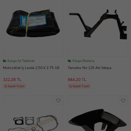
Kargo ile Teslimat
Kargo Bedava
Motosiklet İç Lastik 2.50 X 2.75-18
Yamaha Ybr 125 Alt Sehpa
322,28 TL
844,20 TL
Sepet Fiyatı
Sepet Fiyatı