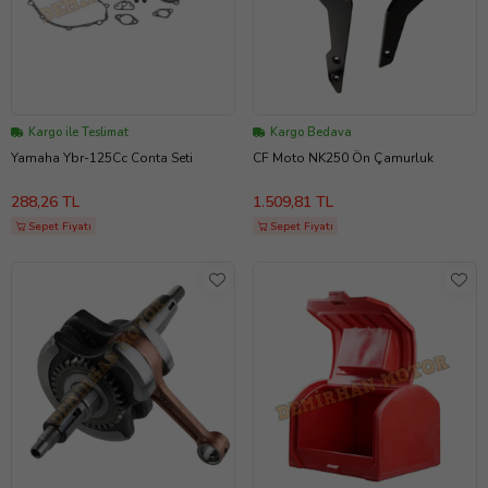
Kargo ile Teslimat
Kargo Bedava
Yamaha Ybr-125Cc Conta Seti
CF Moto NK250 Ön Çamurluk
288,26 TL
1.509,81 TL
Sepet Fiyatı
Sepet Fiyatı