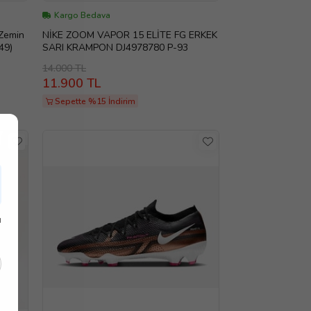
Kargo Bedava
 Zemin
NİKE ZOOM VAPOR 15 ELİTE FG ERKEK
49)
SARI KRAMPON DJ4978780 P-93
14.000 TL
11.900 TL
Sepette %15 İndirim
ı