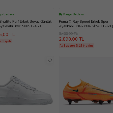
go Bedava
Kargo Bedava
huffle Perf Erkek Beyaz Günlük
Puma X-Ray Speed Erkek Spor
Ayakkabı 38015005 E-460
Ayakkabı 38463804 SİYAH E-68 
Renkli)
3.400,00 TL
5,00 TL
2.890,00 TL
t Fiyatı
Sepette %15 İndirim