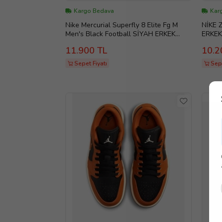
Kargo Bedava
Kar
Nike Mercurial Superfly 8 Elite Fg M
NİKE 
Men's Black Football SİYAH ERKEK
ERKEK
KRAMPON CV0958090 (P-9)
92
11.900 TL
10.2
Sepet Fiyatı
Sepe