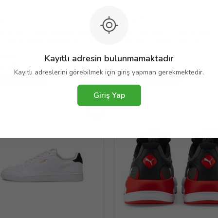
go Bedava
Kargo Bedava
ir Jordan 1 High Flyease SİYAH -
Adidas BREAKNET ERKEK SPOR
ZI ERKEK SPOR AYAKKABI E-132
AYAKKABI FZ3269 SİYAH (E-411)
35060
00 TL
2.500,00 TL
Kayıtlı adresin bulunmamaktadır
5,00 TL
2.125,00 TL
Kayıtlı adreslerini görebilmek için giriş yapman gerekmektedir.
ette %15 İndirim
Sepette %15 İndirim
Giriş Yap