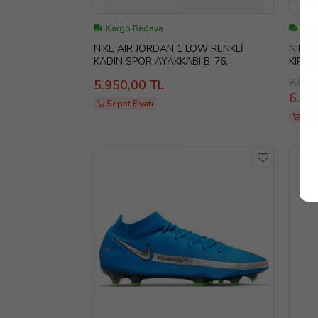
Kargo Bedava
Kar
NIKE AIR JORDAN 1 LOW RENKLİ
NIKE A
KADIN SPOR AYAKKABI B-76
KIRMI
DV1299800 (Çok Renkli)
CQ38
7.500,
5.950,00 TL
6.37
Sepet Fiyatı
Sep