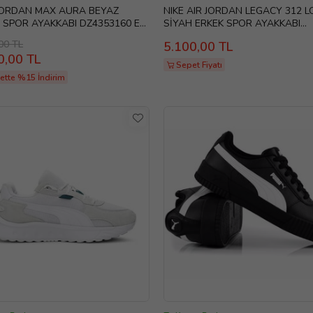
JORDAN MAX AURA BEYAZ
NIKE AIR JORDAN LEGACY 312 
 SPOR AYAKKABI DZ4353160 E-
SİYAH ERKEK SPOR AYAKKABI
CD7069041 E-128
00 TL
5.100,00 TL
0,00 TL
Sepet Fiyatı
ette %15 İndirim