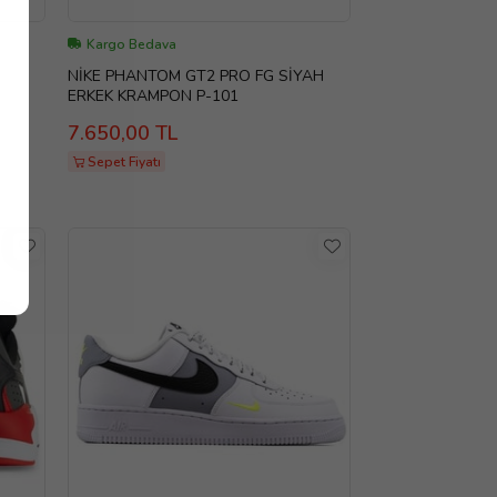
Kargo Bedava
NİKE PHANTOM GT2 PRO FG SİYAH
ERKEK KRAMPON P-101
7.650,00 TL
Sepet Fiyatı