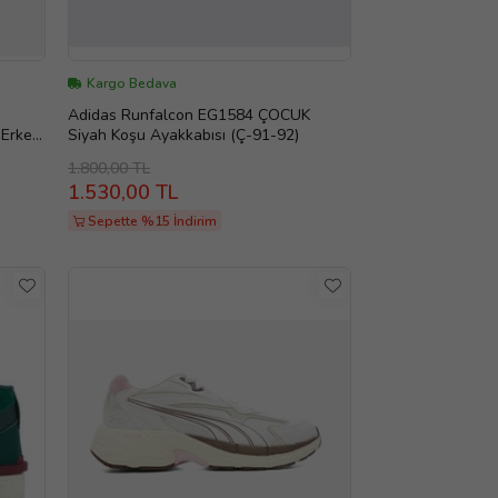
Kargo Bedava
Adidas Runfalcon EG1584 ÇOCUK
 Erkek
Siyah Koşu Ayakkabısı (Ç-91-92)
1.800,00 TL
1.530,00 TL
Sepette %15 İndirim