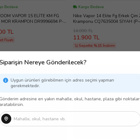
go Bedava
Kargo Bedava
ZOOM VAPOR 15 ELİTE KM FG
Nike Vapor 14 Elite Fg Erkek Çim
 MOR KRAMPON DR9996694 P-
Kramponu CQ7635004 SİYAH (P-
14.000 TL
00 TL
11.900 TL
t Fiyatı
Sepette %15 İndirim
Siparişin Nereye Gönderilecek?
Uygun ürünleri görebilmen için adres seçimi yapman
gerekmektedir.
Gönderim adresine en yakın mahalle, okul, hastane, plaza gibi noktalar
aratabilirsin.