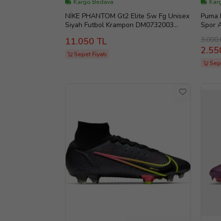
Kargo Bedava
Kar
NİKE PHANTOM Gt2 Elite Sw Fg Unisex
Puma 
Siyah Futbol Krampon DM0732003
Spor 
RENKLİ (P-55)
3.000,
11.050 TL
2.55
Sepet Fiyatı
Sep