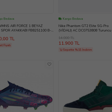
go Bedava
Kargo Bedava
WMNS AIR FORCE 1 BEYAZ
Nike Phantom GT2 Elite SG-Pro
 SPOR AYAKKABI FB8251100 B-
(VİDALI) AC DC0753808 Turuncu
Çim zemin kramponu (P-57)
14.000 TL
0,00 TL
11.900 TL
t Fiyatı
Sepette %15 İndirim