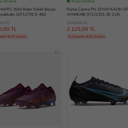
go Bedava
Kargo Bedava
MAPF1 Wild Rider Erkek Beyaz
Puma Carina Pfs SİYAH KADIN S
Ayakkabı 30711701 E-462
AYAKKABI 37121201 (B-214)
00 TL
2.500,00 TL
0,00 TL
2.125,00 TL
ette %15 İndirim
Sepette %15 İndirim