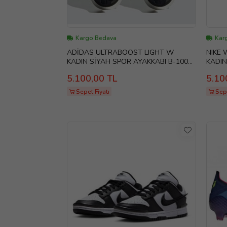
Kargo Bedava
Kar
ADİDAS ULTRABOOST LIGHT W
NIKE 
KADIN SİYAH SPOR AYAKKABI B-100
KADIN
GY9353
77
5.100,00 TL
5.10
Sepet Fiyatı
Sepe