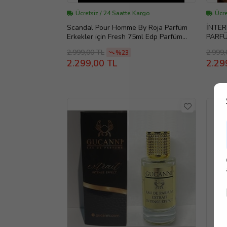
Ücretsiz / 24 Saatte Kargo
Ücre
Scandal Pour Homme By Roja Parfüm
İNTER
Erkekler için Fresh 75ml Edp Parfüm
PARFÜ
(Silver)
KALIC
2.999,00 TL
2.999,
%23
2.299,00 TL
2.29