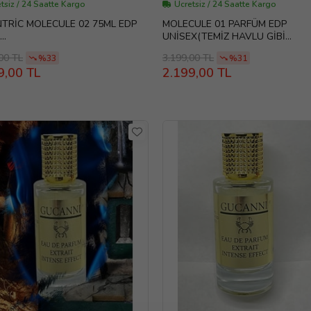
tsiz / 24 Saatte Kargo
Ücretsiz / 24 Saatte Kargo
TRİC MOLECULE 02 75ML EDP
MOLECULE 01 PARFÜM EDP
UNİSEX(TEMİZ HAVLU GİBİ
ÜM(İLKBAHAR,YAZ,SONBAHAR
KOKAN.ODUNSUHAFİF PARFÜM
00 TL
3.199,00 TL
%33
%31
UYGUN)
SEVENLER İÇİN İDEAL)
9,00 TL
2.199,00 TL