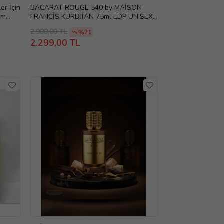
er İçin
BACARAT ROUGE 540 by MAİSON
um
FRANCİS KURDJİAN 75ml EDP UNISEX
CLONE PARFÜM
2.900,00 TL
%21
2.299,00 TL