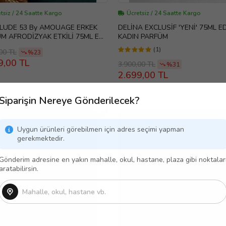
tsiz / 24 Saatte Kargo
Ücretsiz / 24 Saatte Kargo
LUDE 53 By AMOUAGE ERKEK
DELİNA EXCLUSİF 'YENİ' 75ML E
M AFRODİZYAK ETKİLİ 75ML EDP
KADIN PARFÜM
I PARFÜM
(1)
00 TL
%23
9,00 TL
3.900,00 TL
%31
2.699,00 TL
Siparişin Nereye Gönderilecek?
Uygun ürünleri görebilmen için adres seçimi yapman
gerekmektedir.
Gönderim adresine en yakın mahalle, okul, hastane, plaza gibi noktalar
aratabilirsin.