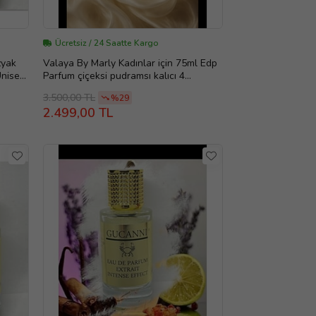
Ücretsiz / 24 Saatte Kargo
zyak
Valaya By Marly Kadınlar için 75ml Edp
Unisex
Parfum çiçeksi pudramsı kalıcı 4
mevsime uygun
3.500,00 TL
%29
2.499,00 TL