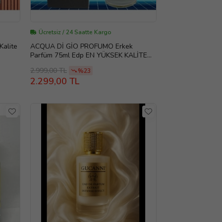
Ücretsiz / 24 Saatte Kargo
Kalite
ACQUA Dİ GİO PROFUMO Erkek
Parfüm 75ml Edp EN YÜKSEK KALİTE
Muadil Parfüm 4 Mevsime Uygun.
2.999,00 TL
%23
2.299,00 TL