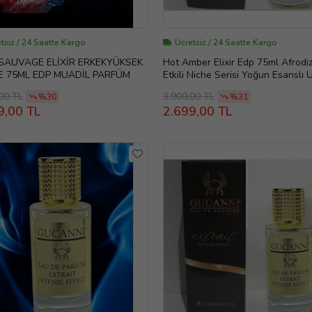
tsiz / 24 Saatte Kargo
Ücretsiz / 24 Saatte Kargo
SAUVAGE ELİXİR ERKEKYÜKSEK
Hot Amber Elixir Edp 75ml Afrodi
E 75ML EDP MUADİL PARFÜM
Etkili Niche Serisi Yoğun Esanslı 
Edp Parfüm
00 TL
3.900,00 TL
%30
%31
9,00 TL
2.699,00 TL