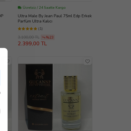
Ücretsiz / 24 Saatte Kargo
DP
Ultra Male By Jean Paul 75ml Edp Erkek
Parfüm Ultra Kalıcı
(1)
3.100,00 TL
%23
2.399,00 TL
ı