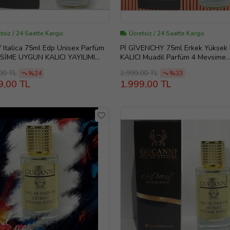
tsiz / 24 Saatte Kargo
Ücretsiz / 24 Saatte Kargo
f Italica 75ml Edp Unisex Parfüm
Pİ GİVENCHY 75ml Erkek Yüksek 
SİME UYGUN KALICI YAYILIMI
KALICI Muadil Parfüm 4 Mevsime
EK LONG LASTİNG
Uygun(GENEL BEĞENİYE AÇIK)
00 TL
2.999,00 TL
%24
%33
9,00 TL
1.999,00 TL