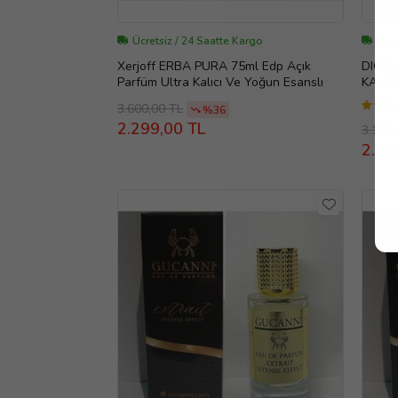
Ücretsiz / 24 Saatte Kargo
Ücre
Xerjoff ERBA PURA 75ml Edp Açık
DIOR 
Parfüm Ultra Kalıcı Ve Yoğun Esanslı
3.600,00 TL
%36
2.299,00 TL
3.100,
2.29