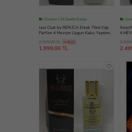
Ücretsiz / 24 Saatte Kargo
Ücre
Jazz Club by REPLİCA Erkek 75ml Edp
Xerjof
Parfüm 4 Mevsim Uygun Kalıcı Yayılımı
4 MEV
Yüksek(NADİR BULUNAN PARFÜM)
YÜKS
2.999,00 TL
3.300,
%33
1.999,00 TL
2.49