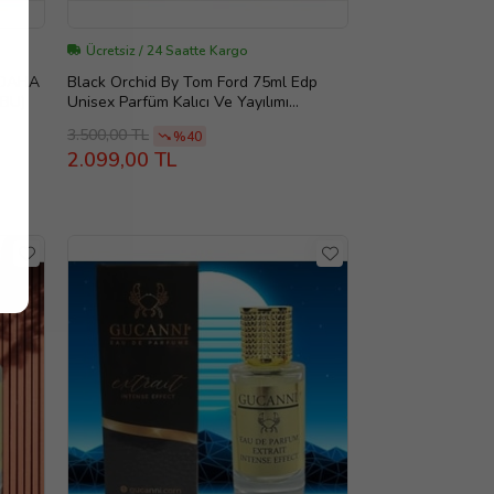
Ücretsiz / 24 Saatte Kargo
 DAHA
Black Orchid By Tom Ford 75ml Edp
 BU)
Unisex Parfüm Kalıcı Ve Yayılımı
Yüksek.açık parfüm
3.500,00 TL
%40
2.099,00 TL