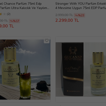
el Chance Parfüm 75ml Edp
Stronger With YOU Parfüm Erkekl
Parfüm Ultra Kalıcılık Ve Yayılım
4 Mevsime Uygun 75ml EDP Parf
 Kalite
(Silver)
(2)
2.999,00 TL
%23
2.299,00 TL
00 TL
%17
9,00 TL