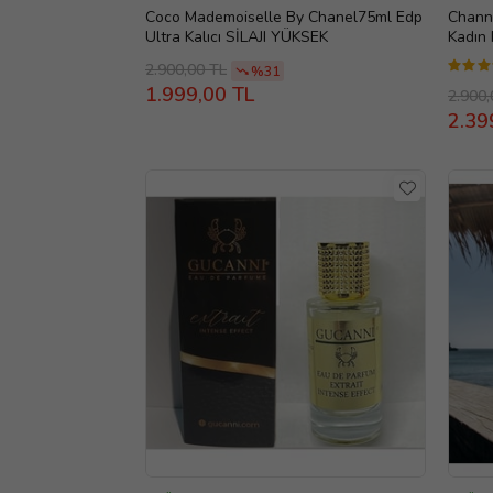
Coco Mademoiselle By Chanel75ml Edp
Chann
Ultra Kalıcı SİLAJI YÜKSEK
Kadın 
En Üst
2.900,00 TL
%31
1.999,00 TL
2.900,
2.39