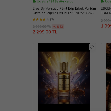
Ücretsiz / 24 Saatte Kargo
Ücre
Eros By Versace 75ml Edp Erkek Parfüm
ESCEN
Ultra Kalıcı(BİZ DAHA İYİSİNİ YAPANA
ERKEK
KADAR ENİYİSİ BU)
PARF
(3)
2.999,
İÇİN 
1.99
2.999,00 TL
%23
2.299,00 TL