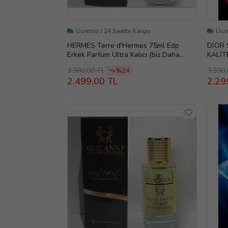
Ücretsiz / 24 Saatte Kargo
Ücre
HERMES Terre d'Hermes 75ml Edp
DİOR 
Erkek Parfüm Ultra Kalıcı (biz Daha
KALİT
Iyisini Yapana Kadar En Iyisi Bu)
3.300,00 TL
3.300,
%24
2.499,00 TL
2.29