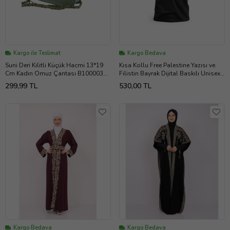
Kargo ile Teslimat
Kargo Bedava
Suni Deri Kilitli Küçük Hacmi 13*19
Kısa Kollu Free Palestine Yazısı ve
Cm Kadın Omuz Çantası B100003
Filistin Bayrak Dijital Baskılı Unisex
(Yeşil)
S - 2XL T300007 (Siyah)
299,99 TL
530,00 TL
Kargo Bedava
Kargo Bedava