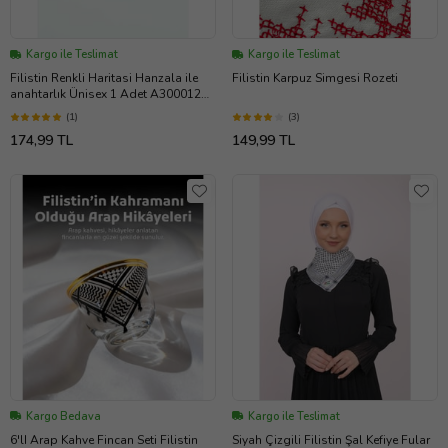
Kargo ile Teslimat
Kargo ile Teslimat
Filistin Renkli Haritasi Hanzala ile
Filistin Karpuz Simgesi Rozeti
anahtarlık Ünisex 1 Adet A300012
(Çok Renkli)
(1)
(3)
174,99 TL
149,99 TL
Kargo Bedava
Kargo ile Teslimat
6'lI Arap Kahve Fincan Seti Filistin
Siyah Çizgili Filistin Şal Kefiye Fular