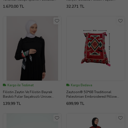
180*180 S300014
S300006
1.670,00 TL
32.271 TL
Kargo ile Teslimat
Kargo Bedava
Filistin Zaytin Ve Filistin Bayrak
Zaytoon® 50*68 Traditional
Baskılı Fular Saçaksızlı Unisex
Palestinian Embroidered Pillow
S100014
Case Large Volume 1 Piece
139,99 TL
699,99 TL