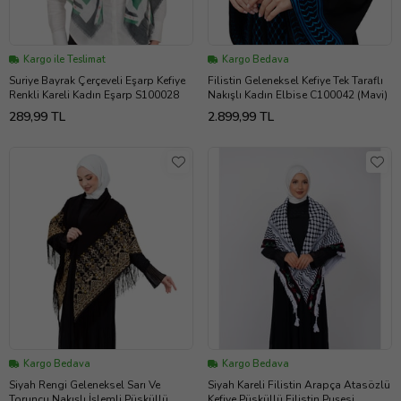
Kargo ile Teslimat
Kargo Bedava
Suriye Bayrak Çerçeveli Eşarp Kefiye
Filistin Geleneksel Kefiye Tek Taraflı
Renkli Kareli Kadın Eşarp S100028
Nakışlı Kadın Elbise C100042 (Mavi)
289,99 TL
2.899,99 TL
Kargo Bedava
Kargo Bedava
Siyah Rengi Geleneksel Sarı Ve
Siyah Kareli Filistin Arapça Atasözlü
Toruncu Nakışlı İşlemli Püsküllü
Kefiye Püsküllü Filistin Puşesi