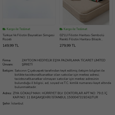
Kargo ile Teslimat
Kargo ile Teslimat
Türkiye Ve Filistin Bayrakları Simgesi
02'LU Filistin Haritası Sembolü
Rozeti
Renkli Filistin Haritası Bilezik
A300009-02
149,99 TL
279,99 TL
Firma
ZAYTOON HEDİYELİK EŞYA PAZARLAMA TİCARET LİMİTED
Ünvanı
:
ŞİRKETİ
İletişim
:
Satıcının Çiçeksepeti tarafından teyit edilmiş iletişim bilgileri ile
birlikte tacir/esnaf/sanatkar olan satıcılar için merkez adresi;
tacir/esnaf/sanatkar olmayan satıcılar için merkez adresinin
bulunduğu il bilgisi, ad, soyad ve T.C. kimlik numarası kayıt altında
bulunmaktadır.
Adres
:
ZİYA GÖKALP MAH. HÜRRİYET BLV. DOKTORLAR APT NO: 79 /1 İÇ
KAPI NO: 11 BAŞAKŞEHİR/ İSTANBUL 1500047319/342/TUR
Şehir
:
İstanbul