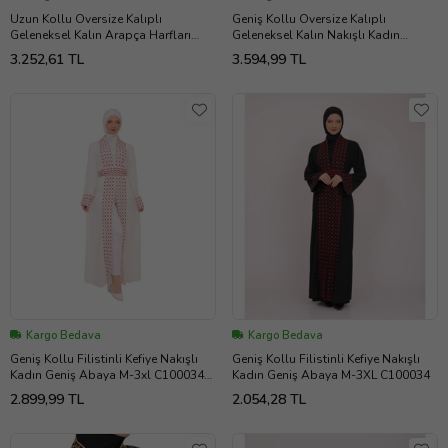
Uzun Kollu Oversize Kalıplı
Geniş Kollu Oversize Kalıplı
Geleneksel Kalın Arapça Harfları
Geleneksel Kalın Nakışlı Kadın
Nakışlı Kadın Geniş Abaya M-3XL
Abaya Freesize C100036
3.252,61 TL
3.594,99 TL
C100032
Kargo Bedava
Kargo Bedava
Geniş Kollu Filistinli Kefiye Nakışlı
Geniş Kollu Filistinli Kefiye Nakışlı
Kadın Geniş Abaya M-3xl C100034
Kadın Geniş Abaya M-3XL C100034
(Beyaz - Beyaz)
2.899,99 TL
2.054,28 TL