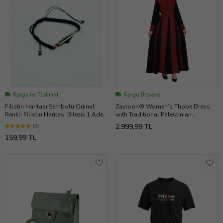
Kargo ile Teslimat
Kargo Bedava
Filistin Haritası Sembolü Orjinal
Zaytoon® Women’s Thobe Dress
Renkli Filistin Haritası Bilezik 1 Adet
with Traditional Palestinian
A300009
Embroidery C100001 (Kırmızı)
2.999,99 TL
(2)
159,99 TL