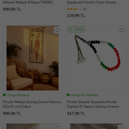
Kefiyesi Nakışlı 6 Parça T00003
Saçaksızlı Filistin Fular Unisex
(Altın-Siyah)
S100011
999,99 TL
(3)
139,99 TL
EL YAPIMI
Kargo Bedava
Kargo ile Teslimat
Filistin Nakışlı Kumaş Duvar Panosu
Filistin Bayrak Tasarımlı Kristal
(31x71 cm) Dekor
Taşlarlı El Yapımı Gümüş İmame
tespih 33'lü A300053
999,99 TL
347,99 TL