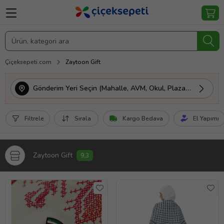
Çiçeksepeti.com
Zaytoon Gift
Gönderim Yeri Seçin (Mahalle, AVM, Okul, Plaza vs.)
Filtrele
Sırala
Kargo Bedava
El Yapımı
Zaytoon Gift
9,3