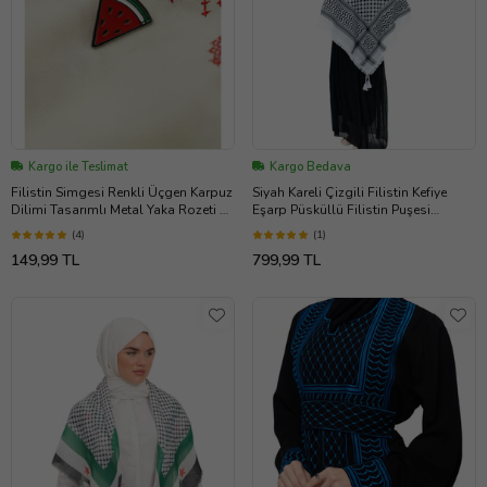
Kargo ile Teslimat
Kargo Bedava
Filistin Simgesi Renkli Üçgen Karpuz
Siyah Kareli Çizgili Filistin Kefiye
Dilimi Tasarımlı Metal Yaka Rozeti 1
Eşarp Püsküllü Filistin Puşesi
Adet A300007
S300001
(4)
(1)
149,99 TL
799,99 TL