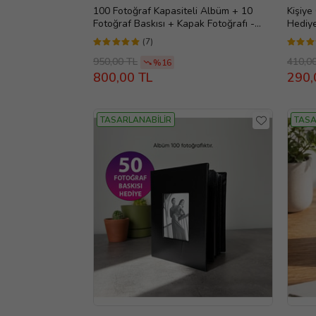
100 Fotoğraf Kapasiteli Albüm + 10
Kişiye
Fotoğraf Baskısı + Kapak Fotoğrafı -
Hediy
10x15 cm (Siyah)
(7)
950,00 TL
410,0
%16
800,00 TL
290,
TASARLANABİLİR
TASA