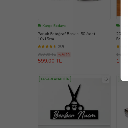
Kargo Bedava
Kar
Parlak Fotoğraf Baskısı 50 Adet
200 Fo
10x15cm
Fotoğr
(83)
750,00 TL
1.500,
%20
599,00 TL
1.25
TASARLANABİLİR
TASA