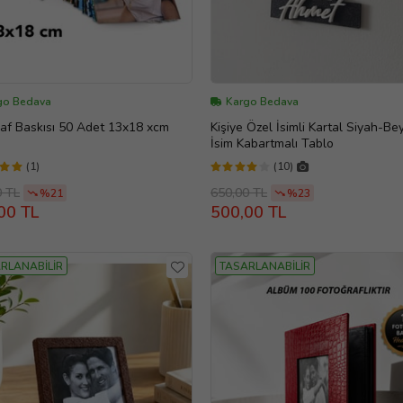
go Bedava
Kargo Bedava
af Baskısı 50 Adet 13x18 xcm
Kişiye Özel İsimli Kartal Siyah-Be
İsim Kabartmalı Tablo
(1)
(10)
0 TL
650,00 TL
%21
%23
00 TL
500,00 TL
RLANABİLİR
TASARLANABİLİR