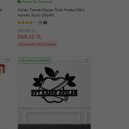
Kargo ile Teslimat
ve
Aslan Temalı Kişiye Özel Araba Dikiz
Aynası Süsü (Siyah)
(9)
299,00 TL
269,10 TL
Sepette %10 İndirim
TASARLANABİLİR