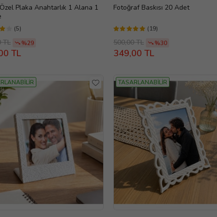
 Özel Plaka Anahtarlık 1 Alana 1
Fotoğraf Baskısı 20 Adet
e
(5)
(19)
0 TL
500,00 TL
%29
%30
00 TL
349,00 TL
RLANABİLİR
TASARLANABİLİR