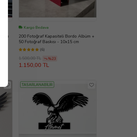
Kargo Bedava
emalı
200 Fotoğraf Kapasiteli Bordo Albüm +
50 Fotoğraf Baskısı - 10x15 cm
(6)
1.500,00 TL
%23
1.150,00 TL
TASARLANABİLİR