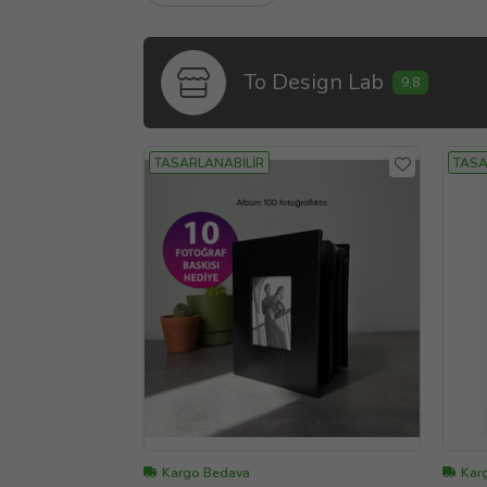
To Design Lab
9,8
TASARLANABİLİR
TASA
Kargo Bedava
Karg