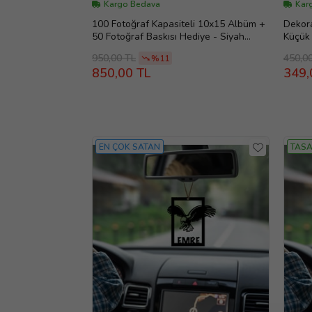
Kargo Bedava
Karg
100 Fotoğraf Kapasiteli 10x15 Albüm +
Dekora
50 Fotoğraf Baskısı Hediye - Siyah
Küçük
Albüm
950,00 TL
450,0
%11
850,00 TL
349,
EN ÇOK SATAN
TASA