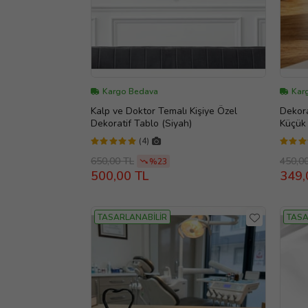
Kargo Bedava
Karg
Kalp ve Doktor Temalı Kişiye Özel
Dekora
Dekoratif Tablo (Siyah)
Küçük
(4)
650,00 TL
450,0
%23
500,00 TL
349,
TASARLANABİLİR
TASA