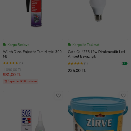
Kargo Bedava
Kargo ile Teslimat
Würth Dizel Enjektör Temizleyici 300
Cata Ct-4278 12w Dimlenebilir Led
Ml
Ampul Beyaz Işık
(1)
(1)
1.090,00 TL
235,00 TL
981,00 TL
Sepette %10 İndirim