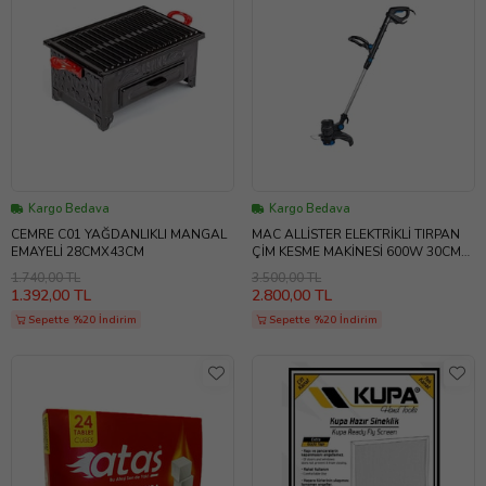
Kargo Bedava
Kargo Bedava
CEMRE C01 YAĞDANLIKLI MANGAL
MAC ALLİSTER ELEKTRİKLİ TIRPAN
EMAYELİ 28CMX43CM
ÇİM KESME MAKİNESİ 600W 30CM
(MGT60030)
1.740,00 TL
3.500,00 TL
1.392,00 TL
2.800,00 TL
Sepette %20 İndirim
Sepette %20 İndirim