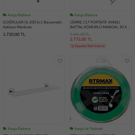
Kargo Bedava
Kargo Bedava
DOĞRULAR Gl 200 2+1 Basamaklı
CEMRE C17 PORTATİF AYAKLI
Katlanır Merdiven
BATTAL KÖMÜRLÜ MANGAL 30 X 80
CM
1.720,00 TL
3.465,00 TL
2.772,00 TL
Sepette %20 İndirim
Kargo Bedava
Kargo ile Teslimat