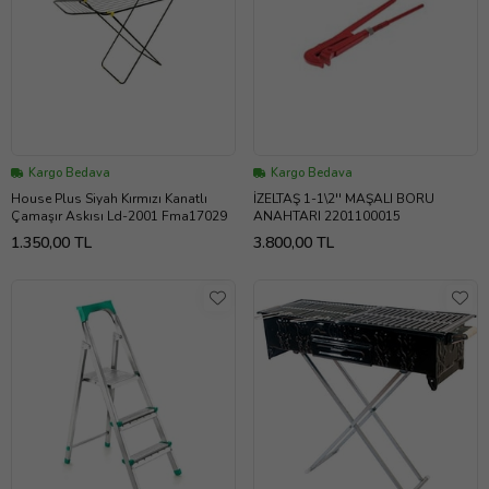
Kargo Bedava
Kargo Bedava
House Plus Siyah Kırmızı Kanatlı
İZELTAŞ 1-1\2'' MAŞALI BORU
Çamaşır Askısı Ld-2001 Fma17029
ANAHTARI 2201100015
1.350,00 TL
3.800,00 TL