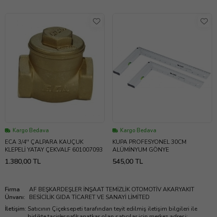
Kargo Bedava
Kargo Bedava
ECA 3/4'' ÇALPARA KAUÇUK
KUPA PROFESYONEL 30CM
KLEPELİ YATAY ÇEKVALF 601007093
ALÜMİNYUM GÖNYE
1.380,00 TL
545,00 TL
Firma
AF BEŞKARDEŞLER İNŞAAT TEMİZLİK OTOMOTİV AKARYAKIT
Ünvanı
:
BESİCİLİK GIDA TİCARET VE SANAYİ LİMİTED
İletişim
:
Satıcının Çiçeksepeti tarafından teyit edilmiş iletişim bilgileri ile
birlikte tacir/esnaf/sanatkar olan satıcılar için merkez adresi;