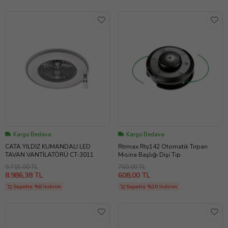
Kargo Bedava
Kargo Bedava
CATA YILDIZ KUMANDALI LED
Rtrmax Rty142 Otomatik Tırpan
TAVAN VANTİLATÖRÜ CT-3011
Misina Başlığı Dişi Tip
9.715,00 TL
760,00 TL
8.986,38 TL
608,00 TL
Sepette %8 İndirim
Sepette %20 İndirim