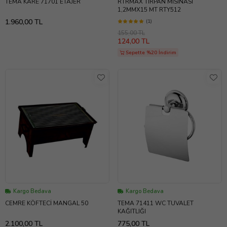
TEMA KARE 71701 ETAJER
RTRMAX TIRPAN MİSİNASI
1,2MMX15 MT RTY512
1.960,00 TL
(1)
155,00 TL
124,00 TL
Sepette %20 İndirim
Kargo Bedava
Kargo Bedava
CEMRE KÖFTECİ MANGAL 50
TEMA 71411 WC TUVALET
KAĞITLIĞI
2.100,00 TL
775,00 TL