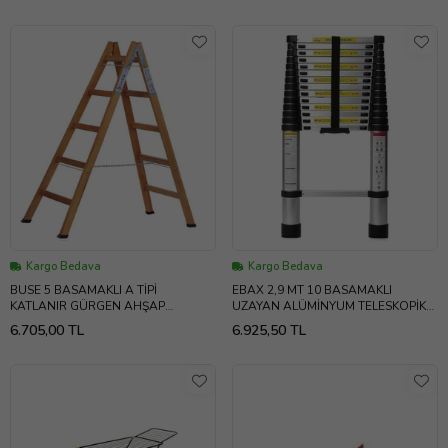
Kargo Bedava
Kargo Bedava
BUSE 5 BASAMAKLI A TİPİ
EBAX 2,9 MT 10 BASAMAKLI
KATLANIR GÜRGEN AHŞAP
UZAYAN ALÜMİNYUM TELESKOPİK
MERDİVEN 170CM
MERDİVEN
6.705,00 TL
6.925,50 TL