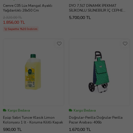
Cemre C05 Lüx Mangal Ayaklı
DYO 7,5LT DİNAMİK İPEKMAT
Yağdanlıklı 28x50 Cm
SİLİKONLU SİLİNEBİLİR İÇ CEPHE
DUVAR BOYASI (4717) LİLYUM
5.700,00 TL
2.320,00 TL
PEMBE
1.856,00 TL
Sepette %20 İndirim
Kargo Bedava
Kargo Bedava
Eyüp Sabri Tuncer Klasik Limon
Doğrular-Perilla Doğrular Perilla
Kolonyası 1 lt - Koruma Kilitli Kapak
Pazar Arabası 406b
590,00 TL
1.670,00 TL