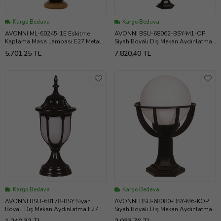
Kargo Bedava
Kargo Bedava
AVONNI ML-60245-1E Eskitme
AVONNI BSU-68062-BSY-M1-OP
Kaplama Masa Lambası E27 Metal
Siyah Boyalı Dış Mekan Aydınlatma
Ahşap 35cm
E27 Aluminyum Polikarbon Cam
5.701,25 TL
7.820,40 TL
18cm
Kargo Bedava
Kargo Bedava
AVONNI BSU-68178-BSY Siyah
AVONNI BSU-68080-BSY-M6-KOP
Boyalı Dış Mekan Aydınlatma E27
Siyah Boyalı Dış Mekan Aydınlatma
ABS Polikarbon Cam 16cm
E27 ABS Polietilen Cam 30cm