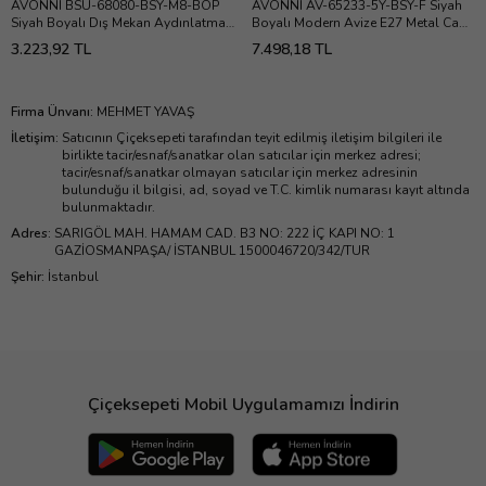
AVONNI BSU-68080-BSY-M8-BOP
AVONNI AV-65233-5Y-BSY-F Siyah
Siyah Boyalı Dış Mekan Aydınlatma
Boyalı Modern Avize E27 Metal Cam
E27 ABS Polietilen Cam 20cm
75x14cm
3.223,92 TL
7.498,18 TL
Firma Ünvanı
:
MEHMET YAVAŞ
İletişim
:
Satıcının Çiçeksepeti tarafından teyit edilmiş iletişim bilgileri ile
birlikte tacir/esnaf/sanatkar olan satıcılar için merkez adresi;
tacir/esnaf/sanatkar olmayan satıcılar için merkez adresinin
bulunduğu il bilgisi, ad, soyad ve T.C. kimlik numarası kayıt altında
bulunmaktadır.
Adres
:
SARIGÖL MAH. HAMAM CAD. B3 NO: 222 İÇ KAPI NO: 1
GAZİOSMANPAŞA/ İSTANBUL 1500046720/342/TUR
Şehir
:
İstanbul
Çiçeksepeti Mobil Uygulamamızı İndirin