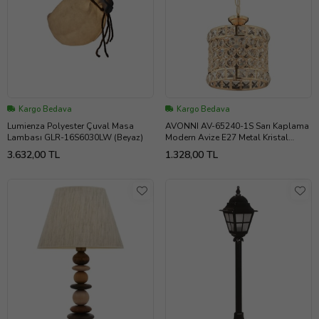
Kargo Bedava
Kargo Bedava
Lumienza Polyester Çuval Masa
AVONNI AV-65240-1S Sarı Kaplama
Lambası GLR-16S6030LW (Beyaz)
Modern Avize E27 Metal Kristal
17cm
3.632,00 TL
1.328,00 TL