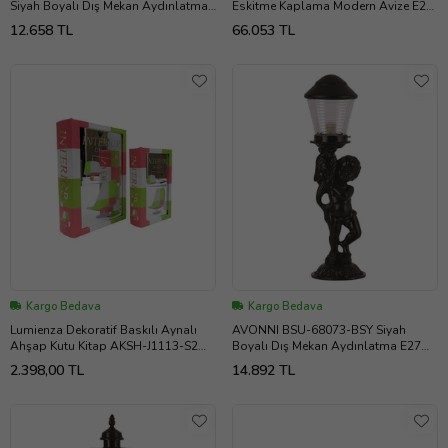
Siyah Boyalı Dış Mekan Aydınlatma
Eskitme Kaplama Modern Avize E27
E27 Aluminyum ABS Akrilik Cam
Metal Cam 120x40cm
12.658 TL
66.053 TL
35cm
Kargo Bedava
Kargo Bedava
Lumienza Dekoratif Baskılı Aynalı
AVONNI BSU-68073-BSY Siyah
Ahşap Kutu Kitap AKSH-J1113-S2
Boyalı Dış Mekan Aydınlatma E27
(Çok Renkli)
Aluminyum Akrilik Cam 20cm
2.398,00 TL
14.892 TL