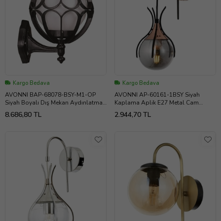
Kargo Bedava
Kargo Bedava
AVONNI BAP-68078-BSY-M1-OP
AVONNI AP-60161-1BSY Siyah
Siyah Boyalı Dış Mekan Aydınlatma
Kaplama Aplik E27 Metal Cam
E27 Aluminyum Polietilen Cam
13x18cm
8.686,80 TL
2.944,70 TL
25x25cm