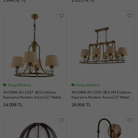
1.240,32 TL
2.033,76 TL
Kargo Bedava
Kargo Bedava
AVONNI AV-1597-4ES Eskitme
AVONNI AV-1597-8ES-YM Eskitme
Kaplama Modern Avize E27 Metal
Kaplama Modern Avize E27 Metal
Cam Kumaş 52cm
Cam Kumaş 92x55cm
14.008 TL
26.916 TL