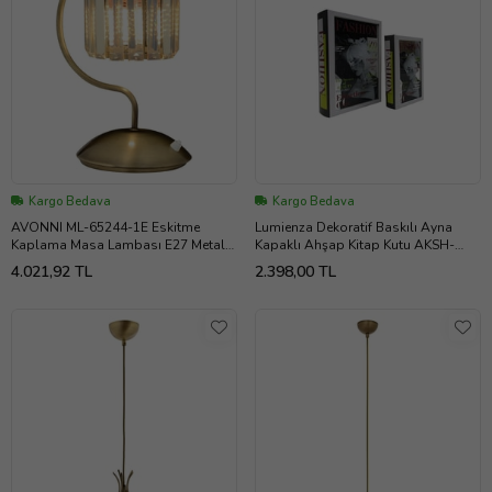
Kargo Bedava
Kargo Bedava
AVONNI ML-65244-1E Eskitme
Lumienza Dekoratif Baskılı Ayna
Kaplama Masa Lambası E27 Metal
Kapaklı Ahşap Kitap Kutu AKSH-
Kristal 20x25cm
J1101-S2 SET (Çok Renkli)
4.021,92 TL
2.398,00 TL