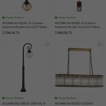
Kargo Bedava
Kargo Bedava
AVONNI AV-60161-1E Eskitme
AVONNI AV-60265-1E Eskitme
Kaplama Modern Avize E27 Metal
Kaplama Modern Avize E27 Metal
Cam 13cm
Ahşap 9cm
2.394,34 TL
2.940,00 TL
Kargo Bedava
Kargo Bedava
AVONNI BSU-68187-1BSY-M1-B
AVONNI AV-60355-E120X40