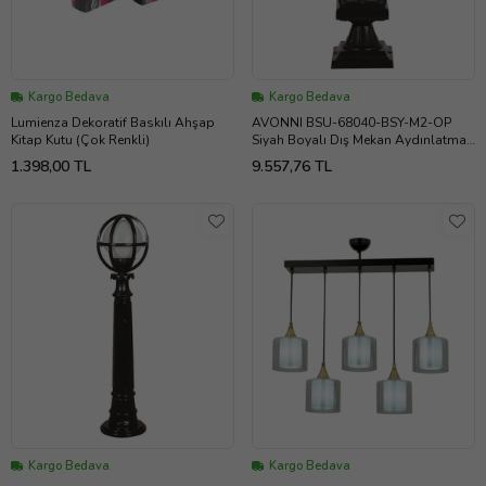
Kargo Bedava
Kargo Bedava
Lumienza Dekoratif Baskılı Ahşap
AVONNI BSU-68040-BSY-M2-OP
Kitap Kutu (Çok Renkli)
Siyah Boyalı Dış Mekan Aydınlatma
E27 Aluminyum Cam 23cm
1.398,00 TL
9.557,76 TL
Kargo Bedava
Kargo Bedava