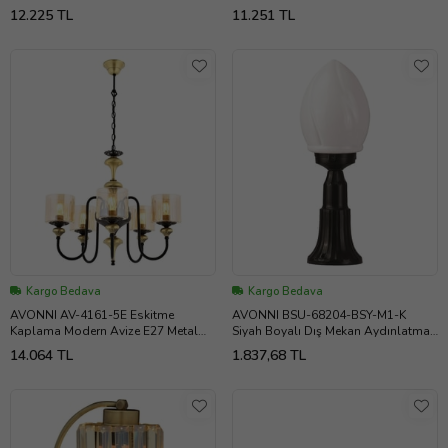
Cam 60cm
Cam 62cm
12.225 TL
11.251 TL
Kargo Bedava
Kargo Bedava
AVONNI AV-4161-5E Eskitme
AVONNI BSU-68204-BSY-M1-K
Kaplama Modern Avize E27 Metal
Siyah Boyalı Dış Mekan Aydınlatma
Cam 62cm
E27 ABS Akrilik Cam 20cm
14.064 TL
1.837,68 TL