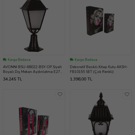
Kargo Bedava
Kargo Bedava
AVONNI BSU-68022-BSY-OP Siyah
Dekoratif Baskılı Kitap Kutu AKSH-
Boyalı Dış Mekan Aydınlatma E27
FB10155 SET (Çok Renkli)
Aluminyum Döküm Dip Cam 35cm
34.245 TL
1.398,00 TL