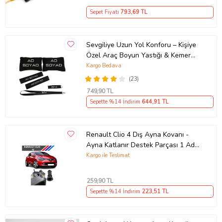
Sepet Fiyatı
793
,69 TL
Sevgiliye Uzun Yol Konforu – Kişiye
Özel Araç Boyun Yastığı & Kemer
Pedi Hediye Seti
Kargo Bedava
(23)
749
,90 TL
Sepette %14 İndirim
644
,91 TL
Renault Clio 4 Dış Ayna Kovanı -
Ayna Katlanır Destek Parçası 1 Adet
490307706 M3625
Kargo ile Teslimat
259
,90 TL
Sepette %14 İndirim
223
,51 TL