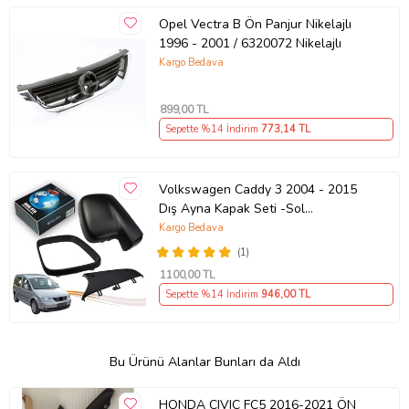
Opel Vectra B Ön Panjur Nikelajlı
1996 - 2001 / 6320072 Nikelajlı
Kargo Bedava
899
,00 TL
Sepette %14 İndirim
773
,14 TL
Volkswagen Caddy 3 2004 - 2015
Dış Ayna Kapak Seti -Sol
7E18575289 B9
Kargo Bedava
(1)
1100
,00 TL
Sepette %14 İndirim
946
,00 TL
Bu Ürünü Alanlar Bunları da Aldı
HONDA CIVIC FC5 2016-2021 ÖN