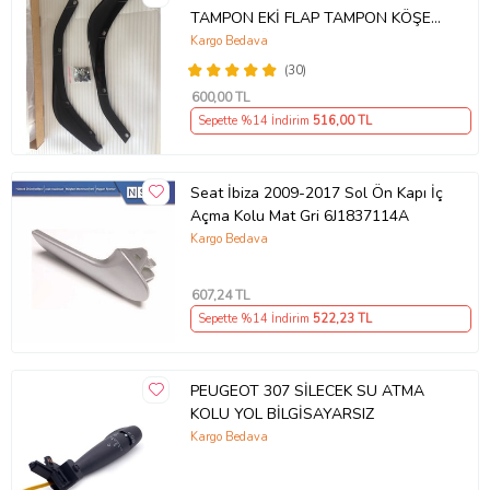
TAMPON EKİ FLAP TAMPON KÖŞESİ
TAKIM SAĞ SOL KAMPANYA ŞOKK
Kargo Bedava
FİYAT OEM
(30)
600
,00 TL
Sepette %14 İndirim
516
,00 TL
Seat İbiza 2009-2017 Sol Ön Kapı İç
Açma Kolu Mat Gri 6J1837114A
Kargo Bedava
607
,24 TL
Sepette %14 İndirim
522
,23 TL
PEUGEOT 307 SİLECEK SU ATMA
KOLU YOL BİLGİSAYARSIZ
Kargo Bedava