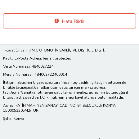
Hata Bildir
Ticaret Ünvanı: J.M.C OTOMOTİV SAN.İÇ VE DIŞ TİC.LTD.ŞTİ.
Kayıtlı E-Posta Adresi:
[email protected]
Vergi Numarası: 4840027224
Mersis Numarası: 484002722400014
İletişim: Satıcının Çiçeksepeti tarafından teyit edilmiş iletişim bilgileri ile
birlikte tacir/esnaf/sanatkar olan satıcılar için merkez adresi;
tacir/esnaf/sanatkar olmayan satıcılar için merkez adresinin bulunduğu il
bilgisi, ad, soyad ve T.C. kimlik numarası kayıt altında bulunmaktadır.
Adres: FATİH MAH. YENİSANAYİ CAD. NO: 94 SELÇUKLU/ KONYA
1500053305/42/TUR
Şehir: Konya