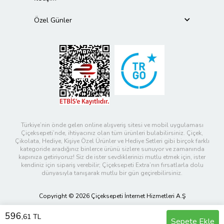
Özel Günler
Türkiye’nin önde gelen online alışveriş sitesi ve mobil uygulaması
Çiçeksepeti’nde, ihtiyacınız olan tüm ürünleri bulabilirsiniz. Çiçek,
Çikolata, Hediye, Kişiye Özel Ürünler ve Hediye Setleri gibi birçok farklı
kategoride aradığınız binlerce ürünü sizlere sunuyor ve zamanında
kapınıza getiriyoruz! Siz de ister sevdiklerinizi mutlu etmek için, ister
kendiniz için sipariş verebilir; Çiçeksepeti Extra’nın fırsatlarla dolu
dünyasıyla tanışarak mutlu bir gün geçirebilirsiniz.
Copyright © 2026 Çiçeksepeti İnternet Hizmetleri A.Ş
596
,61 TL
Sepete Ekle