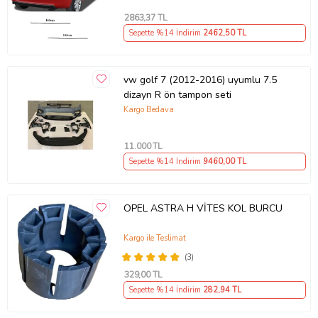
2863
,37 TL
Sepette %14 İndirim
2462
,50 TL
vw golf 7 (2012-2016) uyumlu 7.5
dizayn R ön tampon seti
Kargo Bedava
11.000
TL
Sepette %14 İndirim
9460
,00 TL
OPEL ASTRA H VİTES KOL BURCU
Kargo ile Teslimat
(3)
329
,00 TL
Sepette %14 İndirim
282
,94 TL