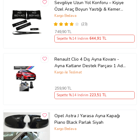
Sevgiliye Uzun Yol Konforu – Kişiye
Özel Araç Boyun Yastığı & Kemer
Pedi Hediye Seti
Kargo Bedava
(23)
749
,90 TL
Sepette %14 İndirim
644
,91 TL
Renault Clio 4 Dış Ayna Kovanı -
Ayna Katlanır Destek Parçası 1 Adet
490307706 M3625
Kargo ile Teslimat
259
,90 TL
Sepette %14 İndirim
223
,51 TL
Opel Astra J Yarasa Ayna Kapağı
Piano Black Parlak Siyah
Kargo Bedava