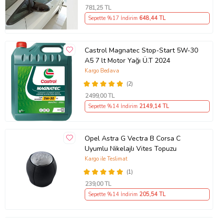
781
,25 TL
Sepette %17 İndirim
648
,44 TL
Castrol Magnatec Stop-Start 5W-30
A5 7 lt Motor Yağı Ü.T 2024
Kargo Bedava
(2)
2499
,00 TL
Sepette %14 İndirim
2149
,14 TL
Opel Astra G Vectra B Corsa C
Uyumlu Nikelajlı Vites Topuzu
Kargo ile Teslimat
(1)
239
,00 TL
Sepette %14 İndirim
205
,54 TL