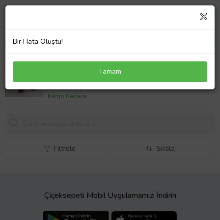
Bir Hata Oluştu!
DACIA DOKKER- 13/21; MOTOR ÜST KAPAĞI (1.5
Tamam
DCI K9K636)
1296,
03 TL
Kargo Bedava
Filtrele
Sırala
Çiçeksepeti Mobil Uygulamamızı İndirin