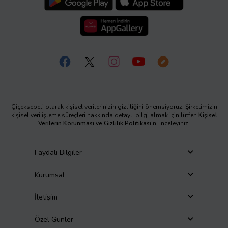
Çiçeksepeti olarak kişisel verilerinizin gizliliğini önemsiyoruz. Şirketimizin
kişisel veri işleme süreçleri hakkında detaylı bilgi almak için lütfen
Kişisel
Verilerin Korunması ve Gizlilik Politikası
’nı inceleyiniz.
Faydalı Bilgiler
Kurumsal
İletişim
Özel Günler