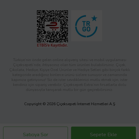
Türkiye’nin önde gelen online alışveriş sitesi ve mobil uygulaması
Çiçeksepeti’nde, ihtiyacınız olan tüm ürünleri bulabilirsiniz. Çiçek,
Çikolata, Hediye, Kişiye Özel Ürünler ve Hediye Setleri gibi birçok farklı
kategoride aradığınız binlerce ürünü sizlere sunuyor ve zamanında
kapınıza getiriyoruz! Siz de ister sevdiklerinizi mutlu etmek için, ister
kendiniz için sipariş verebilir; Çiçeksepeti Extra’nın fırsatlarla dolu
dünyasıyla tanışarak mutlu bir gün geçirebilirsiniz.
Copyright © 2026 Çiçeksepeti İnternet Hizmetleri A.Ş
Satıcıya Sor
Sepete Ekle