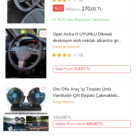
(2)
%23
270
,00 TL
350
,00 TL
51,75 TL'den Başlayan Taksitlerle
Opel Astra H UYUMLU Dikmeli
direksiyon kılıfı noktalı alkantra gri
yüzüklü ( 38×10.5CM )
Kargo ile Teslimat
(2)
Sepet Fiyatı
314
,91 TL
Oto Ofis Araç İçi Torpido Üstü
Vantilatör Çift Başlıklı Çakmaklıklı
Soğutucu Fan 360° Dönebilen 12V
Kargo Bedava
1024
,88 TL
Sepette %16 İndirim
860
,90 TL