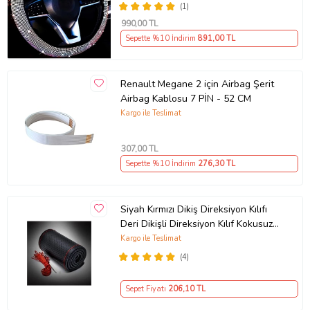
(1)
990
,00 TL
Sepette %10 İndirim
891
,00 TL
Renault Megane 2 için Airbag Şerit
Airbag Kablosu 7 PİN - 52 CM
Kargo ile Teslimat
307
,00 TL
Sepette %10 İndirim
276
,30 TL
Siyah Kırmızı Dikiş Direksiyon Kılıfı
Deri Dikişli Direksiyon Kılıf Kokusuz
Kılıf
Kargo ile Teslimat
(4)
Sepet Fiyatı
206
,10 TL