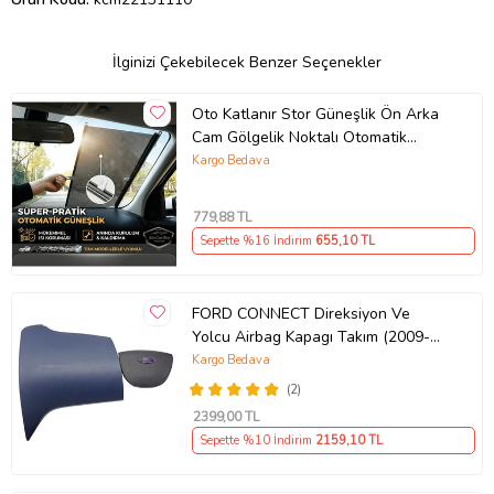
İlginizi Çekebilecek Benzer Seçenekler
Oto Katlanır Stor Güneşlik Ön Arka
Cam Gölgelik Noktalı Otomatik
Sürgülü Güneş Koruyucu Araba Suv
Kargo Bedava
779
,88 TL
Sepette %16 İndirim
655
,10 TL
FORD CONNECT Direksiyon Ve
Yolcu Airbag Kapagı Takım (2009-
2014) İthal Üretim
Kargo Bedava
(2)
2399
,00 TL
Sepette %10 İndirim
2159
,10 TL