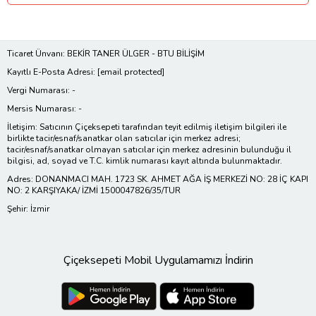
Ticaret Ünvanı: BEKİR TANER ÜLGER - BTU BİLİŞİM
Kayıtlı E-Posta Adresi:
[email protected]
Vergi Numarası: -
Mersis Numarası: -
İletişim: Satıcının Çiçeksepeti tarafından teyit edilmiş iletişim bilgileri ile
birlikte tacir/esnaf/sanatkar olan satıcılar için merkez adresi;
tacir/esnaf/sanatkar olmayan satıcılar için merkez adresinin bulunduğu il
bilgisi, ad, soyad ve T.C. kimlik numarası kayıt altında bulunmaktadır.
Adres: DONANMACI MAH. 1723 SK. AHMET AĞA İŞ MERKEZİ NO: 28 İÇ KAPI
NO: 2 KARŞIYAKA/ İZMİ 1500047826/35/TUR
Şehir: İzmir
Çiçeksepeti Mobil Uygulamamızı İndirin