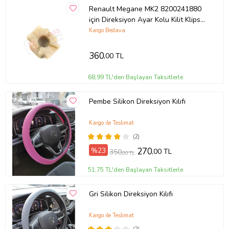
Renault Megane MK2 8200241880
için Direksiyon Ayar Kolu Kilit Klips
Plastiği
Kargo Bedava
360
,00 TL
68,99 TL'den Başlayan Taksitlerle
Pembe Silikon Direksiyon Kılıfı
Kargo ile Teslimat
(2)
%23
270
,00 TL
350
,00 TL
51,75 TL'den Başlayan Taksitlerle
Gri Silikon Direksiyon Kılıfı
Kargo ile Teslimat