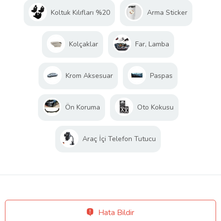
Koltuk Kılıfları %20
Arma Sticker
Kolçaklar
Far, Lamba
Krom Aksesuar
Paspas
Ön Koruma
Oto Kokusu
Araç İçi Telefon Tutucu
Hata Bildir