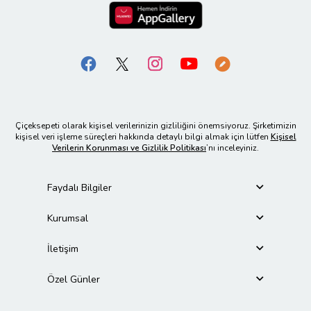
Çiçeksepeti olarak kişisel verilerinizin gizliliğini önemsiyoruz. Şirketimizin
kişisel veri işleme süreçleri hakkında detaylı bilgi almak için lütfen
Kişisel
Verilerin Korunması ve Gizlilik Politikası
’nı inceleyiniz.
Faydalı Bilgiler
Kurumsal
İletişim
Özel Günler