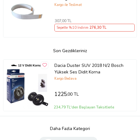
Kargo ile Teslimat
307
,00 TL
Sepette %10 İndirim
276
,30 TL
Son Gezdikleriniz
Dacia Duster SUV 2018 N/2 Bosch
Yüksek Ses Didit Korna
Kargo Bedava
1225
,00 TL
234,79 TL'den Başlayan Taksitlerle
Daha Fazla Kategori