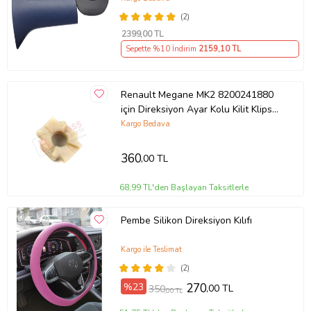
(2)
2399
,00 TL
Sepette %10 İndirim
2159
,10 TL
Renault Megane MK2 8200241880
için Direksiyon Ayar Kolu Kilit Klips
Plastiği
Kargo Bedava
360
,00 TL
68,99 TL'den Başlayan Taksitlerle
Pembe Silikon Direksiyon Kılıfı
Kargo ile Teslimat
(2)
%23
270
,00 TL
350
,00 TL