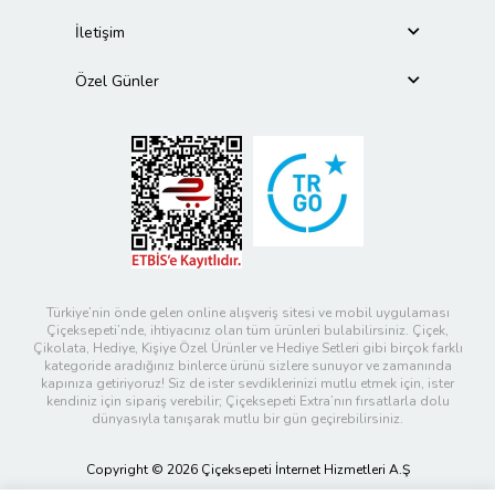
İletişim
Özel Günler
Türkiye’nin önde gelen online alışveriş sitesi ve mobil uygulaması
Çiçeksepeti’nde, ihtiyacınız olan tüm ürünleri bulabilirsiniz. Çiçek,
Çikolata, Hediye, Kişiye Özel Ürünler ve Hediye Setleri gibi birçok farklı
kategoride aradığınız binlerce ürünü sizlere sunuyor ve zamanında
kapınıza getiriyoruz! Siz de ister sevdiklerinizi mutlu etmek için, ister
kendiniz için sipariş verebilir; Çiçeksepeti Extra’nın fırsatlarla dolu
dünyasıyla tanışarak mutlu bir gün geçirebilirsiniz.
Copyright © 2026 Çiçeksepeti İnternet Hizmetleri A.Ş