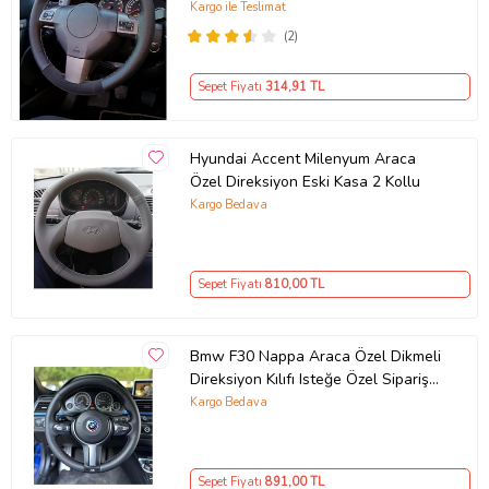
yüzüklü ( 38×10.5CM )
Kargo ile Teslimat
(2)
Sepet Fiyatı
314
,91 TL
Hyundai Accent Milenyum Araca
Özel Direksiyon Eski Kasa 2 Kollu
Kargo Bedava
Sepet Fiyatı
810
,00 TL
Bmw F30 Nappa Araca Özel Dikmeli
Direksiyon Kılıfı Isteğe Özel Sipariş
Yapmıyorum
Kargo Bedava
Sepet Fiyatı
891
,00 TL