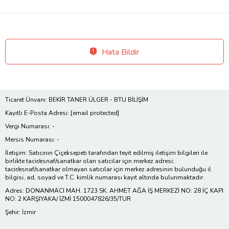
Hata Bildir
Ticaret Ünvanı: BEKİR TANER ÜLGER - BTU BİLİŞİM
Kayıtlı E-Posta Adresi:
[email protected]
Vergi Numarası: -
Mersis Numarası: -
İletişim: Satıcının Çiçeksepeti tarafından teyit edilmiş iletişim bilgileri ile
birlikte tacir/esnaf/sanatkar olan satıcılar için merkez adresi;
tacir/esnaf/sanatkar olmayan satıcılar için merkez adresinin bulunduğu il
bilgisi, ad, soyad ve T.C. kimlik numarası kayıt altında bulunmaktadır.
Adres: DONANMACI MAH. 1723 SK. AHMET AĞA İŞ MERKEZİ NO: 28 İÇ KAPI
NO: 2 KARŞIYAKA/ İZMİ 1500047826/35/TUR
Şehir: İzmir