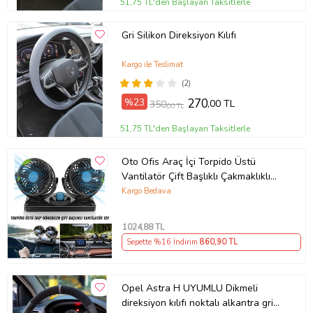
51,75 TL'den Başlayan Taksitlerle
Gri Silikon Direksiyon Kılıfı
Kargo ile Teslimat
(2)
%23
270
,00 TL
350
,00 TL
51,75 TL'den Başlayan Taksitlerle
Oto Ofis Araç İçi Torpido Üstü
Vantilatör Çift Başlıklı Çakmaklıklı
Soğutucu Fan 360° Dönebilen 12V
Kargo Bedava
1024
,88 TL
Sepette %16 İndirim
860
,90 TL
Opel Astra H UYUMLU Dikmeli
direksiyon kılıfı noktalı alkantra gri