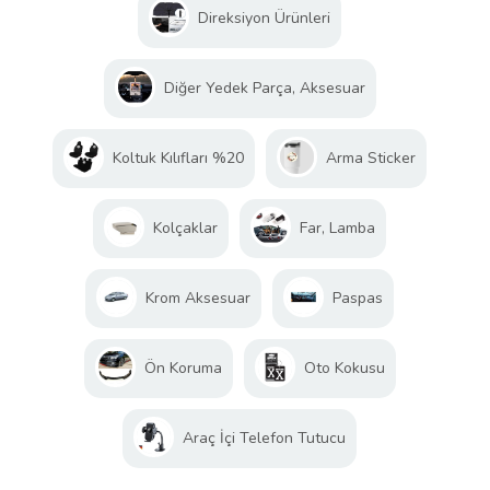
Direksiyon Ürünleri
Diğer Yedek Parça, Aksesuar
Koltuk Kılıfları %20
Arma Sticker
Kolçaklar
Far, Lamba
Krom Aksesuar
Paspas
Ön Koruma
Oto Kokusu
Araç İçi Telefon Tutucu