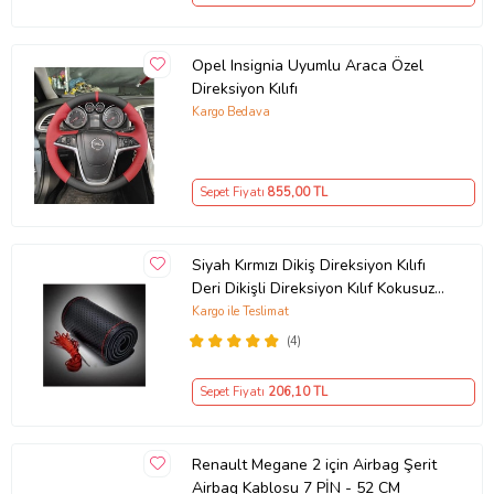
Opel Insignia Uyumlu Araca Özel
Direksiyon Kılıfı
Kargo Bedava
Sepet Fiyatı
855
,00 TL
Siyah Kırmızı Dikiş Direksiyon Kılıfı
Deri Dikişli Direksiyon Kılıf Kokusuz
Kılıf
Kargo ile Teslimat
(4)
Sepet Fiyatı
206
,10 TL
Renault Megane 2 için Airbag Şerit
Airbag Kablosu 7 PİN - 52 CM