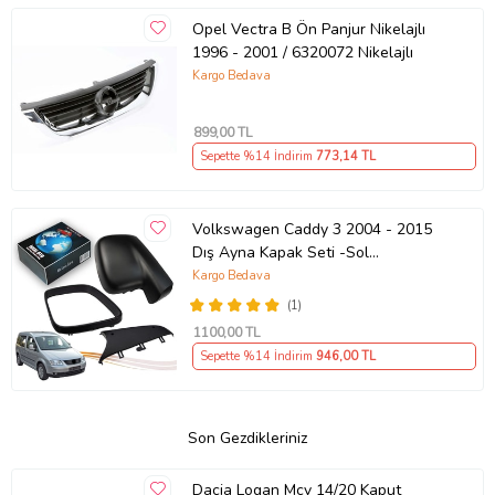
Opel Vectra B Ön Panjur Nikelajlı
1996 - 2001 / 6320072 Nikelajlı
Kargo Bedava
899
,00 TL
Sepette %14 İndirim
773
,14 TL
Volkswagen Caddy 3 2004 - 2015
Dış Ayna Kapak Seti -Sol
7E18575289 B9
Kargo Bedava
(1)
1100
,00 TL
Sepette %14 İndirim
946
,00 TL
Son Gezdikleriniz
Dacia Logan Mcv 14/20 Kaput