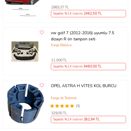
2863
,37 TL
Sepette %14 İndirim
2462
,50 TL
vw golf 7 (2012-2016) uyumlu 7.5
dizayn R ön tampon seti
Kargo Bedava
11.000
TL
Sepette %14 İndirim
9460
,00 TL
OPEL ASTRA H VİTES KOL BURCU
Kargo ile Teslimat
(3)
329
,00 TL
Sepette %14 İndirim
282
,94 TL