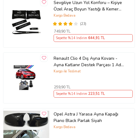
Sevgiliye Uzun Yol Konforu – Kişiye
Özel Araç Boyun Yastığı & Kemer
Pedi Hediye Seti
Kargo Bedava
(23)
749
,90 TL
Sepette %14 İndirim
644
,91 TL
Renault Clio 4 Dış Ayna Kovanı -
Ayna Katlanır Destek Parçası 1 Adet
490307706 M3625
Kargo ile Teslimat
259
,90 TL
Sepette %14 İndirim
223
,51 TL
Opel Astra J Yarasa Ayna Kapağı
Piano Black Parlak Siyah
Kargo Bedava