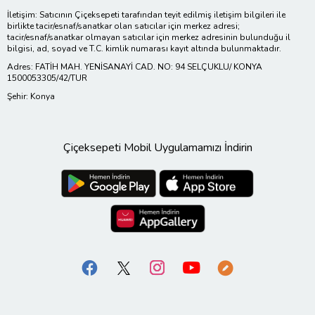
İletişim: Satıcının Çiçeksepeti tarafından teyit edilmiş iletişim bilgileri ile
birlikte tacir/esnaf/sanatkar olan satıcılar için merkez adresi;
tacir/esnaf/sanatkar olmayan satıcılar için merkez adresinin bulunduğu il
bilgisi, ad, soyad ve T.C. kimlik numarası kayıt altında bulunmaktadır.
Adres: FATİH MAH. YENİSANAYİ CAD. NO: 94 SELÇUKLU/ KONYA
1500053305/42/TUR
Şehir: Konya
Çiçeksepeti Mobil Uygulamamızı İndirin