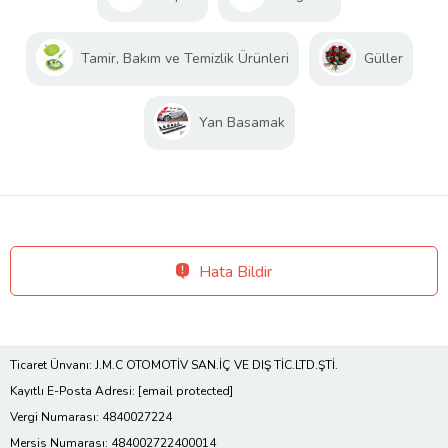
Tamir, Bakım ve Temizlik Ürünleri
Güller
Yan Basamak
Hata Bildir
Ticaret Ünvanı: J.M.C OTOMOTİV SAN.İÇ VE DIŞ TİC.LTD.ŞTİ.
Kayıtlı E-Posta Adresi:
[email protected]
Vergi Numarası: 4840027224
Mersis Numarası: 484002722400014