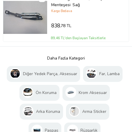
Menteşesi· Sağ
Kargo Bedava
838
,78 TL
89,46 TL'den Başlayan Taksitlerle
Daha Fazla Kategori
Diğer Yedek Parça, Aksesuar
Far, Lamba
Ön Koruma
Krom Aksesuar
Arka Koruma
Arma Sticker
Paspas
Rüzgarlık