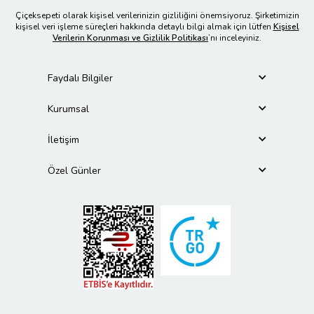
Çiçeksepeti olarak kişisel verilerinizin gizliliğini önemsiyoruz. Şirketimizin
kişisel veri işleme süreçleri hakkında detaylı bilgi almak için lütfen
Kişisel
Verilerin Korunması ve Gizlilik Politikası
’nı inceleyiniz.
Faydalı Bilgiler
Kurumsal
İletişim
Özel Günler