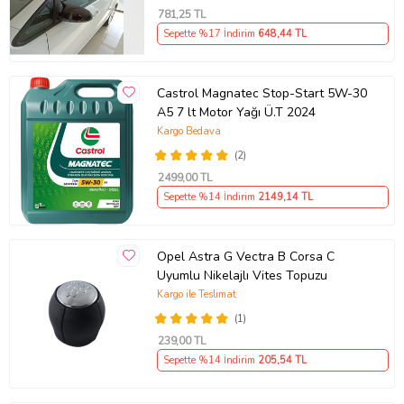
781
,25 TL
Sepette %17 İndirim
648
,44 TL
Castrol Magnatec Stop-Start 5W-30
A5 7 lt Motor Yağı Ü.T 2024
Kargo Bedava
(2)
2499
,00 TL
Sepette %14 İndirim
2149
,14 TL
Opel Astra G Vectra B Corsa C
Uyumlu Nikelajlı Vites Topuzu
Kargo ile Teslimat
(1)
239
,00 TL
Sepette %14 İndirim
205
,54 TL