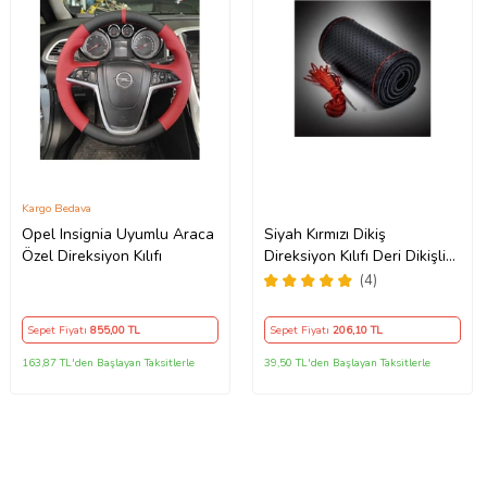
Kargo Bedava
Opel Insignia Uyumlu Araca
Siyah Kırmızı Dikiş
Özel Direksiyon Kılıfı
Direksiyon Kılıfı Deri Dikişli
Direksiyon Kılıf Kokusuz Kılıf
(4)
Sepet Fiyatı
855
,00 TL
Sepet Fiyatı
206
,10 TL
163,87 TL'den Başlayan Taksitlerle
39,50 TL'den Başlayan Taksitlerle