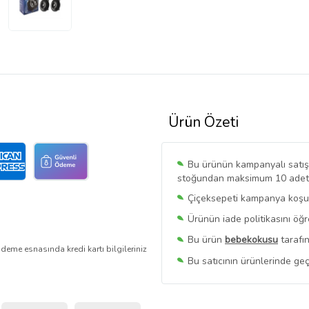
Ürün Özeti
Bu ürünün kampanyalı satışı 
stoğundan maksimum 10 adet sa
Çiçeksepeti kampanya koşull
Ürünün iade politikasını öğ
Bu ürün
bebekokusu
tarafın
deme esnasında kredi kartı bilgileriniz
Bu satıcının ürünlerinde geç
Bu Satıcının
Tüm Ürünlerini
Ürün sayfasında gördüğünüz f