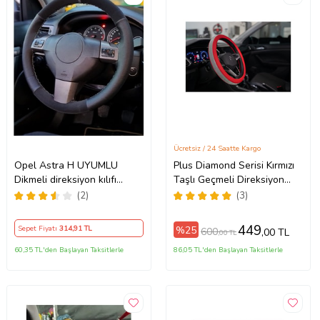
Ücretsiz / 24 Saatte Kargo
Opel Astra H UYUMLU
Plus Diamond Serisi Kırmızı
Dikmeli direksiyon kılıfı
Taşlı Geçmeli Direksiyon
noktalı alkantra gri yüzüklü (
Kılıfı
(2)
(3)
38×10.5CM )
449
%25
Sepet Fiyatı
314
,91 TL
600
,00 TL
,00 TL
60,35 TL'den Başlayan Taksitlerle
86,05 TL'den Başlayan Taksitlerle