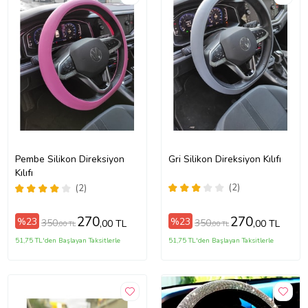
Pembe Silikon Direksiyon
Gri Silikon Direksiyon Kılıfı
Kılıfı
(2)
(2)
270
270
%23
%23
350
350
,00 TL
,00 TL
,00 TL
,00 TL
51,75 TL'den Başlayan Taksitlerle
51,75 TL'den Başlayan Taksitlerle