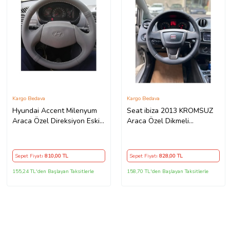
Kargo Bedava
Kargo Bedava
Hyundai Accent Milenyum
Seat ibiza 2013 KROMSUZ
Araca Özel Direksiyon Eski
Araca Özel Dikmeli
Kasa 2 Kollu
Direksiyon Kılıfı
Sepet Fiyatı
810
,00 TL
Sepet Fiyatı
828
,00 TL
155,24 TL'den Başlayan Taksitlerle
158,70 TL'den Başlayan Taksitlerle