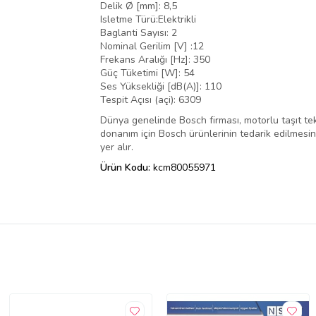
Delik Ø [mm]: 8,5
Isletme Türü:Elektrikli
Baglanti Sayısı: 2
Nominal Gerilim [V] :12
Frekans Aralığı [Hz]: 350
Güç Tüketimi [W]: 54
Ses Yüksekliği [dB(A)]: 110
Tespit Açısı (açi): 6309
Dünya genelinde Bosch firması, motorlu taşıt tek
donanım için Bosch ürünlerinin tedarik edilmesini,
yer alır.
Ürün Kodu:
kcm80055971