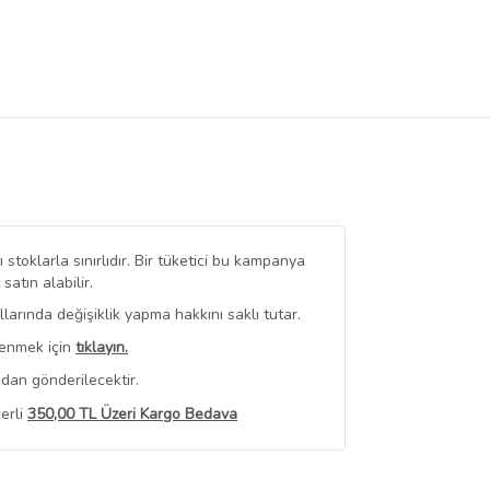
stoklarla sınırlıdır. Bir tüketici bu kampanya
tın alabilir.
arında değişiklik yapma hakkını saklı tutar.
renmek için
tıklayın.
dan gönderilecektir.
erli
350,00 TL Üzeri Kargo Bedava
 Görüntüle
iyat bilgileri, satıcı tarafından