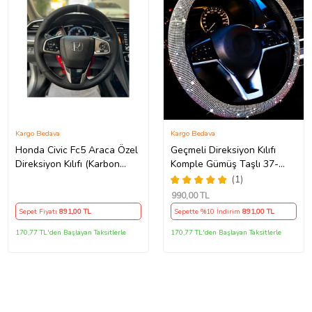
Kargo Bedava
Kargo Bedava
Honda Civic Fc5 Araca Özel
Geçmeli Direksiyon Kılıfı
Direksiyon Kılıfı (Karbon
Komple Gümüş Taşlı 37-
Nokta GRİ YÜZÜK)
38Cm
(1)
990
,00 TL
Sepet Fiyatı
891
,00 TL
Sepette %10 İndirim
891
,00 TL
170,77 TL'den Başlayan Taksitlerle
170,77 TL'den Başlayan Taksitlerle