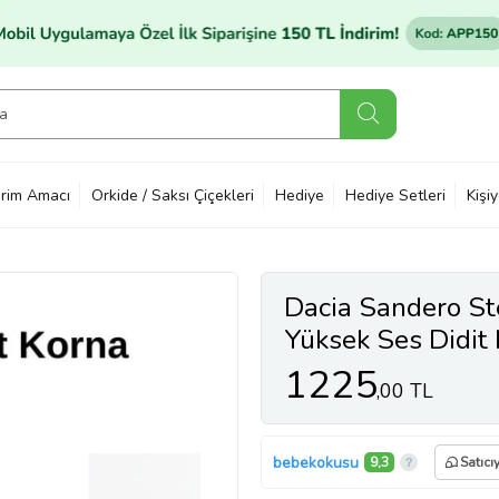
rim Amacı
Orkide / Saksı Çiçekleri
Hediye
Hediye Setleri
Kişi
Dacia Sandero S
Yüksek Ses Didit
1225
,00 TL
bebekokusu
9,3
Satıcı