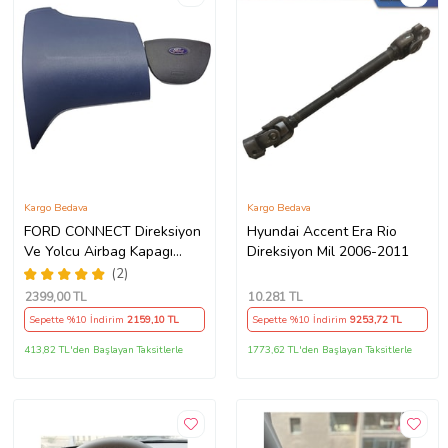
Kargo Bedava
Kargo Bedava
FORD CONNECT Direksiyon
Hyundai Accent Era Rio
Ve Yolcu Airbag Kapagı
Direksiyon Mil 2006-2011
Takım (2009-2014) İthal
(2)
Üretim
2399
,00 TL
10.281
TL
Sepette %10 İndirim
2159
,10 TL
Sepette %10 İndirim
9253
,72 TL
413,82 TL'den Başlayan Taksitlerle
1773,62 TL'den Başlayan Taksitlerle