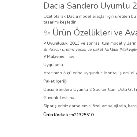
Dacia Sandero Uyumlu 2
Özel olarak
Dacia
model araçlar için üretilen bu
tasarımı keşfedin.
✨ Ürün Özellikleri ve Ava
✔
Uyumluluk:
2013 ve sonrası tüm model yılları
⚠️
Aracın üretim yapısı ve paket farklılık (Makyajlı
✔
Malzeme:
Fiber
Uygulama
Aracınızın ölçülerine uygundur. Montaj işlemi el ya
Paket İçeriği
Dacia Sandero Uyumlu 2 Spoiler Cam Üstü Gt F
Güvenli Teslimat
Siparişleriniz darbe emici özel ambalajlarla, ka
Ürün Kodu:
kcm21325510