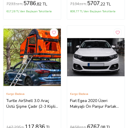
5786
5707
7233
7134
,82 TL
,22 TL
,53 TL
,03 TL
617,26 TL'den Başlayan Taksitlerle
608,77 TL'den Başlayan Taksitlerle
Kargo Bedava
Kargo Bedava
Turtle AirShell 3.0 Araç
Fiat Egea 2020 Üzeri
Üstü Şişme Çadır (2-3 Kişilik
Makyajlı Ön Panjur Parlak
Çadır)
Siyah LED’siz Sedan & HB
Uyumlu
117.836
6767
147.295
8458
TL
,08 TL
TL
,85 TL