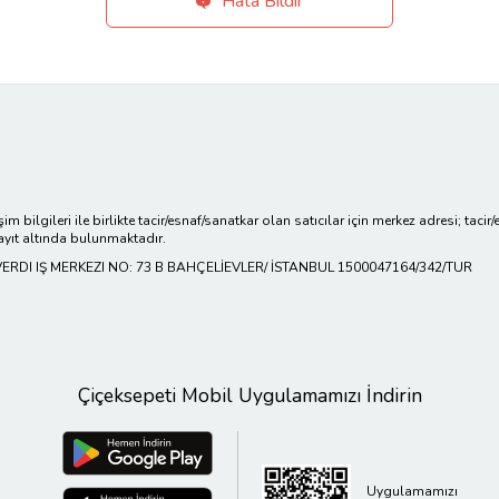
Hata Bildir
işim bilgileri ile birlikte tacir/esnaf/sanatkar olan satıcılar için merkez adresi; ta
ayıt altında bulunmaktadır.
RDI IŞ MERKEZI NO: 73 B BAHÇELİEVLER/ İSTANBUL 1500047164/342/TUR
Çiçeksepeti Mobil Uygulamamızı İndirin
Uygulamamızı