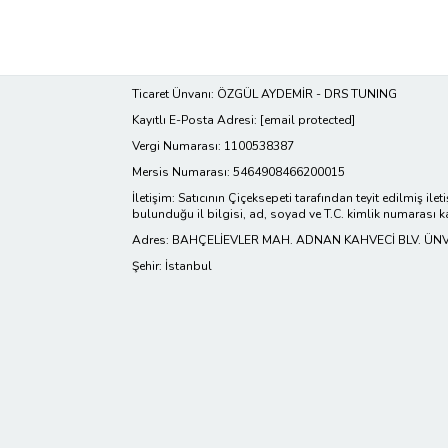
Ticaret Ünvanı: ÖZGÜL AYDEMİR - DRS TUNING
Kayıtlı E-Posta Adresi:
[email protected]
Vergi Numarası: 1100538387
Mersis Numarası: 5464908466200015
İletişim: Satıcının Çiçeksepeti tarafından teyit edilmiş ilet
bulunduğu il bilgisi, ad, soyad ve T.C. kimlik numarası k
Adres: BAHÇELİEVLER MAH. ADNAN KAHVECİ BLV. ÜNVE
Şehir: İstanbul