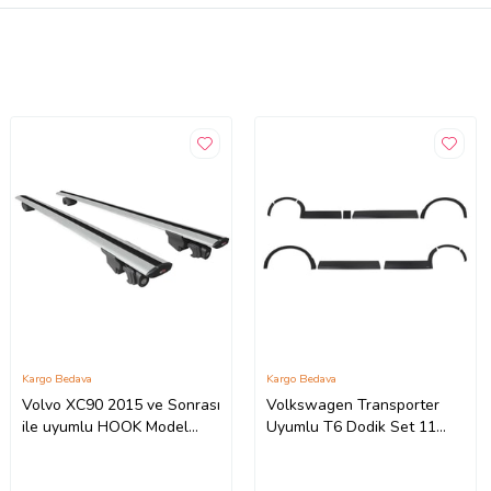
Kargo Bedava
Kargo Bedava
Volvo XC90 2015 ve Sonrası
Volkswagen Transporter
ile uyumlu HOOK Model
Uyumlu T6 Dodik Set 11
Anahtar Kilitli Ara Atkı
Parça ABS K.Ş. 2010 2014
Tavan Barı GRİ
Model Aras