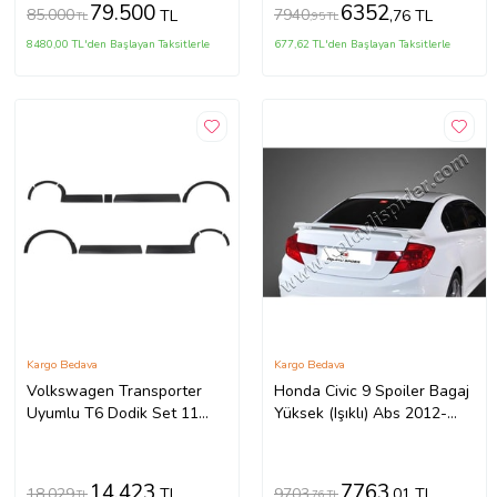
79.500
6352
85.000
7940
TL
,76 TL
TL
,95 TL
8480,00 TL'den Başlayan Taksitlerle
677,62 TL'den Başlayan Taksitlerle
Kargo Bedava
Kargo Bedava
Volkswagen Transporter
Honda Civic 9 Spoiler Bagaj
Uyumlu T6 Dodik Set 11
Yüksek (Işıklı) Abs 2012-
Parça ABS U.Ş. 2010 2014
2015
Model Arası
14.423
7763
18.029
9703
TL
,01 TL
TL
,76 TL