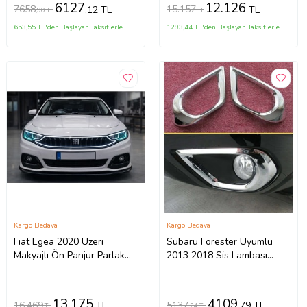
6127
12.126
7658
15.157
,12 TL
TL
,90 TL
TL
653,55 TL'den Başlayan Taksitlerle
1293,44 TL'den Başlayan Taksitlerle
Kargo Bedava
Kargo Bedava
Fiat Egea 2020 Üzeri
Subaru Forester Uyumlu
Makyajlı Ön Panjur Parlak
2013 2018 Sis Lambası
Siyah LED Lİ Sedan & HB
Kaplama Krom Parça
Uyumlu
13.175
4109
16.469
5137
TL
,79 TL
TL
,24 TL