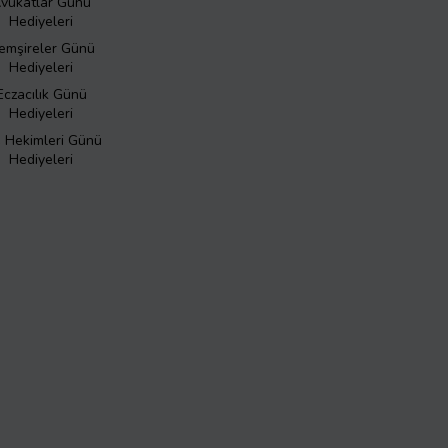
vukatlar Günü
Hediyeleri
emşireler Günü
Hediyeleri
Eczacılık Günü
Hediyeleri
ş Hekimleri Günü
Hediyeleri