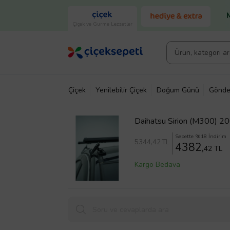
Çiçek ve Gurme Lezzetler
Çiçek
Yenilebilir Çiçek
Doğum Günü
Gönde
Daihatsu Sirion (M300) 200
ara atkı tavan barı SİYAH
Sepette %18 İndirim
5344
,42 TL
4382,
42 TL
Kargo Bedava