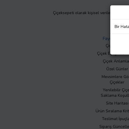
Çiçeksepeti olarak kişisel verilerinizin giz
Bir Hat
Faydalı Bilgil
Çiçek Bakımı
Çiçek Eşliğinde N
Çiçek Anlamla
Özel Günler
Mevsimlere Gö
Çiçekler
Yenilebilir Çiç
Saklama Koşull
Site Haritası
Ürün Sıralama Krit
Teslimat İpuçla
Sipariş Güncell