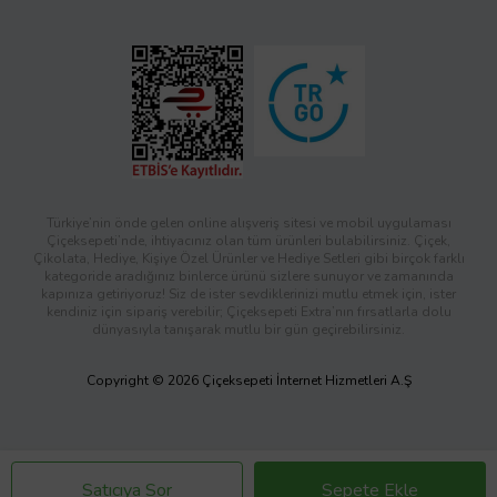
Türkiye’nin önde gelen online alışveriş sitesi ve mobil uygulaması
Çiçeksepeti’nde, ihtiyacınız olan tüm ürünleri bulabilirsiniz. Çiçek,
Çikolata, Hediye, Kişiye Özel Ürünler ve Hediye Setleri gibi birçok farklı
kategoride aradığınız binlerce ürünü sizlere sunuyor ve zamanında
kapınıza getiriyoruz! Siz de ister sevdiklerinizi mutlu etmek için, ister
kendiniz için sipariş verebilir; Çiçeksepeti Extra’nın fırsatlarla dolu
dünyasıyla tanışarak mutlu bir gün geçirebilirsiniz.
Copyright © 2026 Çiçeksepeti İnternet Hizmetleri A.Ş
Satıcıya Sor
Sepete Ekle