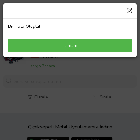
Bir Hata Oluştu!
Daiwa Ninja 23 LT 3000-CXH Makara
Tamam
5911,66 TL
%9
5374,
23 TL
Kargo Bedava
Filtrele
Sırala
Çiçeksepeti Mobil Uygulamamızı İndirin