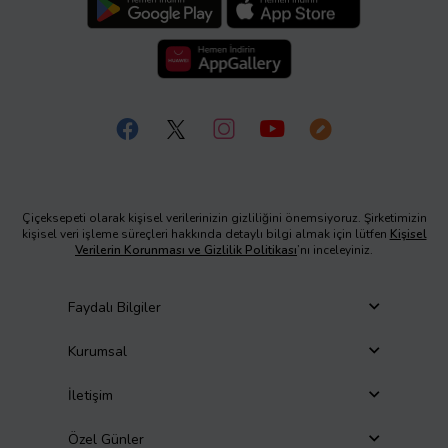
Çiçeksepeti olarak kişisel verilerinizin gizliliğini önemsiyoruz. Şirketimizin
kişisel veri işleme süreçleri hakkında detaylı bilgi almak için lütfen
Kişisel
Verilerin Korunması ve Gizlilik Politikası
’nı inceleyiniz.
Faydalı Bilgiler
Kurumsal
İletişim
Özel Günler