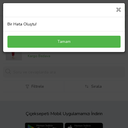
Bir Hata Oluştu!
Dalga Desen Tesettür Mayo Kırmızı Kısa (A.Kırmızı)
Tamam
1939,
99 TL
Kargo Bedava
Filtrele
Sırala
Çiçeksepeti Mobil Uygulamamızı İndirin