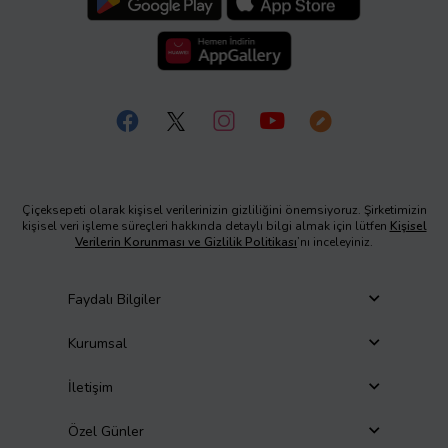
Çiçeksepeti olarak kişisel verilerinizin gizliliğini önemsiyoruz. Şirketimizin
kişisel veri işleme süreçleri hakkında detaylı bilgi almak için lütfen
Kişisel
Verilerin Korunması ve Gizlilik Politikası
’nı inceleyiniz.
Faydalı Bilgiler
Kurumsal
İletişim
Özel Günler