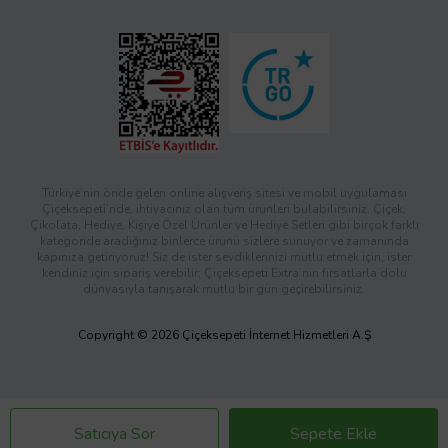
Türkiye’nin önde gelen online alışveriş sitesi ve mobil uygulaması
Çiçeksepeti’nde, ihtiyacınız olan tüm ürünleri bulabilirsiniz. Çiçek,
Çikolata, Hediye, Kişiye Özel Ürünler ve Hediye Setleri gibi birçok farklı
kategoride aradığınız binlerce ürünü sizlere sunuyor ve zamanında
kapınıza getiriyoruz! Siz de ister sevdiklerinizi mutlu etmek için, ister
kendiniz için sipariş verebilir; Çiçeksepeti Extra’nın fırsatlarla dolu
dünyasıyla tanışarak mutlu bir gün geçirebilirsiniz.
Copyright © 2026 Çiçeksepeti İnternet Hizmetleri A.Ş
Satıcıya Sor
Sepete Ekle