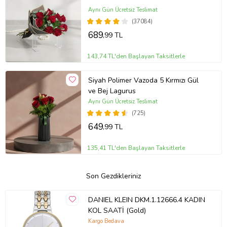
Aynı Gün Ücretsiz Teslimat
(37084)
689
,99 TL
143,74 TL'den Başlayan Taksitlerle
Siyah Polimer Vazoda 5 Kırmızı Gül
ve Bej Lagurus
Aynı Gün Ücretsiz Teslimat
(725)
649
,99 TL
135,41 TL'den Başlayan Taksitlerle
Son Gezdikleriniz
DANIEL KLEIN DKM.1.12666.4 KADIN
KOL SAATİ (Gold)
Kargo Bedava