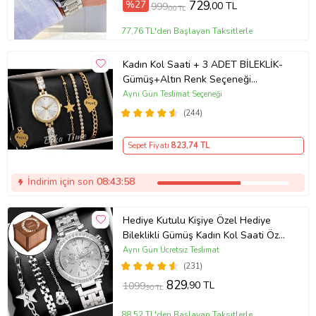
%27
729
,00 TL
999
,00 TL
77,76 TL'den Başlayan Taksitlerle
Kadın Kol Saati + 3 ADET BİLEKLİK-
Gümüş+Altın Renk Seçeneği
ayarlanabilir kordon Kadın Kol Saati
Aynı Gün Teslimat Seçeneği
BİLEKLİK HEDİYE Altın Renk - Kız
(244)
Arkadaşa hediye (Altın)
Sepet Fiyatı
823
,74 TL
İndirim için son
08:43:58
Hediye Kutulu Kişiye Özel Hediye
Bileklikli Gümüş Kadın Kol Saati Özel
Kutusunda (Gümüş)
Aynı Gün Ücretsiz Teslimat
(231)
829
,90 TL
1099
,90 TL
88,52 TL'den Başlayan Taksitlerle