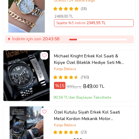
BİLEKLİK HEDİYELİ
Ücretsiz / 24 Saatte Kargo
(18)
2469
,00 TL
Sepette %5 İndirim
2345
,55 TL
İndirim için son
20:43:58
Michael Knight Erkek Kol Saati &
Kişiye Özel Bileklik Hediye Seti Mk
SiyahİçiGümüş
Kargo Bedava
(760)
%15
849
,00 TL
999
,00 TL
90,56 TL'den Başlayan Taksitlerle
Özel Kutulu Siyah Erkek Kol Saati
Metal Kordon Mekanik Motor
Garantili Hediye Kart Notu İle
Kargo Bedava
Gönderilir
(23)