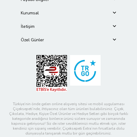
Kurumsal
İletişim
Özel Günler
Türkiye’nin önde gelen online alışveriş sitesi ve mobil uygulaması
Çiçeksepeti’nde, ihtiyacınız olan tüm ürünleri bulabilirsiniz. Çiçek,
Çikolata, Hediye, Kişiye Özel Ürünler ve Hediye Setleri gibi birçok farklı
kategoride aradığınız binlerce ürünü sizlere sunuyor ve zamanında
kapınıza getiriyoruz! Siz de ister sevdiklerinizi mutlu etmek için, ister
kendiniz için sipariş verebilir; Çiçeksepeti Extra’nın fırsatlarla dolu
dünyasıyla tanışarak mutlu bir gün geçirebilirsiniz.