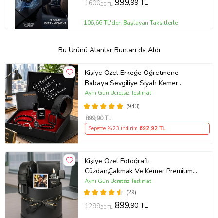
999
,99 TL
1600
,00 TL
106,66 TL'den Başlayan Taksitlerle
Bu Ürünü Alanlar Bunları da Aldı
Kişiye Özel Erkeğe Öğretmene
Babaya Sevgiliye Siyah Kemer
Cüzdan Çakmak Seti Hediye Seti
Aynı Gün Ücretsiz Teslimat
(943)
899
,90 TL
Sepette %23 İndirim
692
,92 TL
Kişiye Özel Fotoğraflı
Cüzdan,Çakmak Ve Kemer Premium
Erkek Aksesuar Seti
Aynı Gün Ücretsiz Teslimat
(29)
899
,90 TL
1299
,90 TL