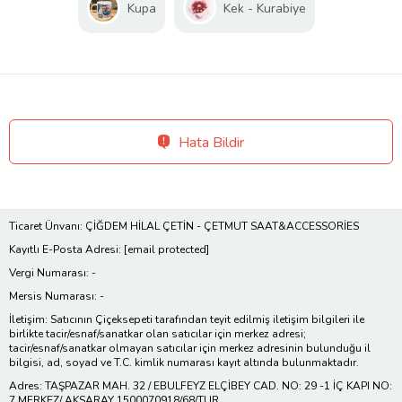
Kupa
Kek - Kurabiye
Hata Bildir
Ticaret Ünvanı: ÇİĞDEM HİLAL ÇETİN - ÇETMUT SAAT&ACCESSORİES
Kayıtlı E-Posta Adresi:
[email protected]
Vergi Numarası: -
Mersis Numarası: -
İletişim: Satıcının Çiçeksepeti tarafından teyit edilmiş iletişim bilgileri ile
birlikte tacir/esnaf/sanatkar olan satıcılar için merkez adresi;
tacir/esnaf/sanatkar olmayan satıcılar için merkez adresinin bulunduğu il
bilgisi, ad, soyad ve T.C. kimlik numarası kayıt altında bulunmaktadır.
Adres: TAŞPAZAR MAH. 32 / EBULFEYZ ELÇİBEY CAD. NO: 29 -1 İÇ KAPI NO:
7 MERKEZ/ AKSARAY 1500070918/68/TUR