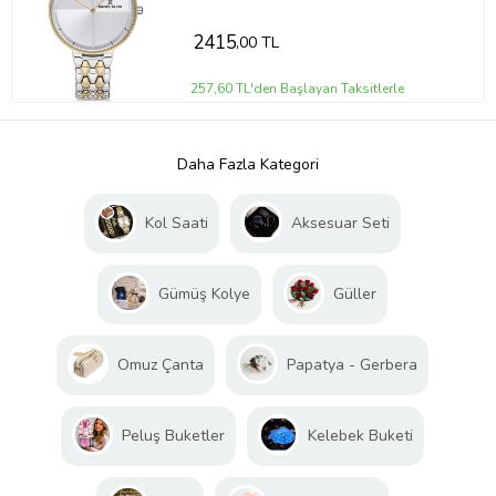
2415
,00 TL
257,60 TL'den Başlayan Taksitlerle
Daha Fazla Kategori
Kol Saati
Aksesuar Seti
Gümüş Kolye
Güller
Omuz Çanta
Papatya - Gerbera
Peluş Buketler
Kelebek Buketi