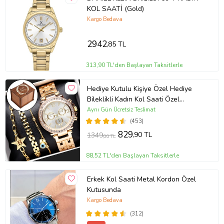
KOL SAATİ (Gold)
Kargo Bedava
2942
,85 TL
313,90 TL'den Başlayan Taksitlerle
Hediye Kutulu Kişiye Özel Hediye
Bileklikli Kadın Kol Saati Özel
Kutusunda (Gold)
Aynı Gün Ücretsiz Teslimat
(453)
829
,90 TL
1349
,00 TL
88,52 TL'den Başlayan Taksitlerle
Erkek Kol Saati Metal Kordon Özel
Kutusunda
Kargo Bedava
(312)