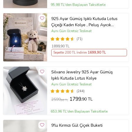
95,98 TL'den Başlayan Taksitlerle
925 Ayar Gümüş Işıklı Kutuda Lotus
Çiçeği Kadın Kolye , Peluş Ayıcık
Anahtarlık Marteniçka Bileklik,
Aynı Gün Ücretsiz Teslimat
Polaroid Fotoğraf Hediye
(71)
1899
,90 TL
Sepette 200 TL İndirim
1699
,90 TL
Silvano Jewelry 925 Ayar Gümüş
Işıklı Kutuda Lotus Kolye
Aynı Gün Ücretsiz Teslimat
(244)
1799
,90 TL
2599
,86 TL
653,96 TL'den Başlayan Taksitlerle
9'lu Kırmızı Gül Çiçek Buketi