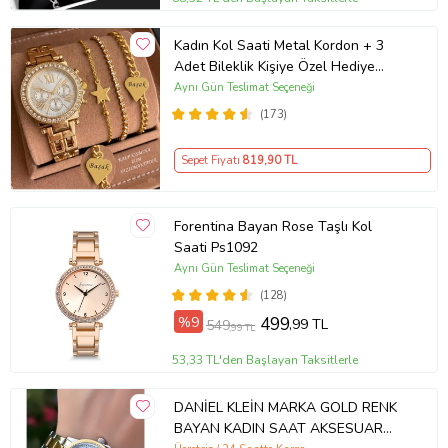
Kadın Kol Saati Metal Kordon + 3
Adet Bileklik Kişiye Özel Hediye
Kadına hediye Kız arkadaşa hediye
Aynı Gün Teslimat Seçeneği
(173)
Sepet Fiyatı
819
,90 TL
Forentina Bayan Rose Taşlı Kol
Saati Ps1092
Aynı Gün Teslimat Seçeneği
(128)
%9
499
,99 TL
549
,99 TL
53,33 TL'den Başlayan Taksitlerle
DANİEL KLEİN MARKA GOLD RENK
BAYAN KADIN SAAT AKSESUAR