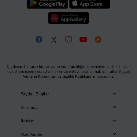
Çiçeksepeti olarak kişisel verilerinizin gizliliğini önemsiyoruz. Şirketimizin
kişisel veri işleme süreçleri hakkında detaylı bilgi almak için lütfen
Kişisel
Verilerin Korunması ve Gizlilik Politikası
’nı inceleyiniz.
Faydalı Bilgiler
Kurumsal
İletişim
Özel Günler